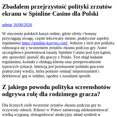
Zbadałem przejrzystość polityki zrzutów
ekranu w Spinline Casino dla Polski
admin
26/06/2026
W otoczeniu polskich kasyn online, gdzie oferty i bonusy
przyciągają uwagę, często lekceważy istotne, praktyczne aspekty
regulaminu
https://spinline-kasyno.com/
. Jednym z nich jest polityka
odnosząca się z tworzeniem zrzutów ekranu podczas gry. Autor
szczegółowo przetestował zasady Spinline Casino pod tym kątem,
aby sprawdzić jasność dla graczy z Polski. Test objął badanie
regulaminu, kontakt z obsługą klienta oraz przeprowadzenie
typowych sytuacji. Intencją jest przekazanie polskim graczom
praktycznej wiedzy, która pomoże ominąć nieporozumień i
delektować grą w solidny, zgodny z zasadami sposób.
Z jakiego powodu polityka screenshotów
odgrywa rolę dla rodzimego gracza?
Dla licznych osób tworzenie zrzutów ekranu podczas gry to
oczywisty odruch. Klienci w Polsce zamierzają udokumentować
wielką wygraną, sfotografować atrakcyjny układ symboli w