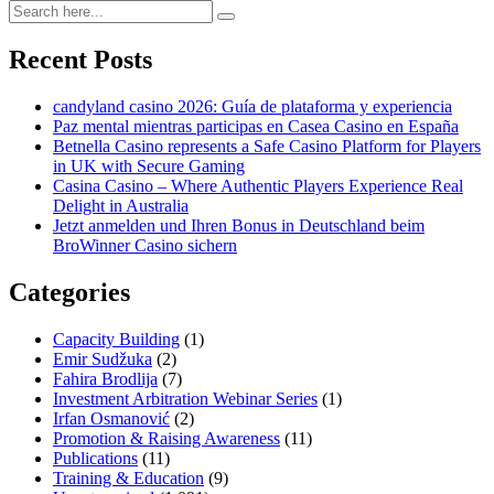
Recent Posts
candyland casino 2026: Guía de plataforma y experiencia
Paz mental mientras participas en Casea Casino en España
Betnella Casino represents a Safe Casino Platform for Players
in UK with Secure Gaming
Casina Casino – Where Authentic Players Experience Real
Delight in Australia
Jetzt anmelden und Ihren Bonus in Deutschland beim
BroWinner Casino sichern
Categories
Capacity Building
(1)
Emir Sudžuka​
(2)
Fahira Brodlija
(7)
Investment Arbitration Webinar Series
(1)
Irfan Osmanović​
(2)
Promotion & Raising Awareness
(11)
Publications
(11)
Training & Education
(9)