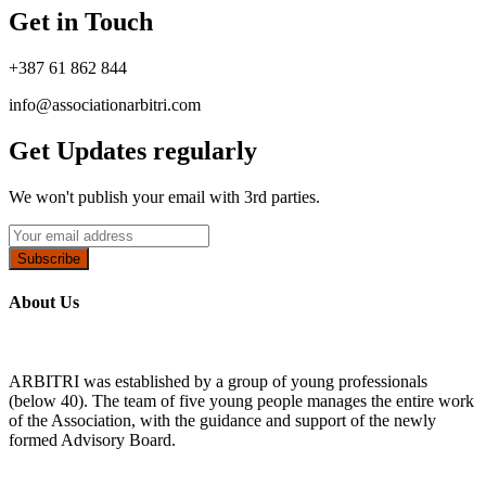
Get in Touch
+387 61 862 844
info@associationarbitri.com
Get Updates regularly
We won't publish your email with 3rd parties.
Subscribe
About Us
ARBITRI was established by a group of young professionals
(below 40). The team of five young people manages the entire work
of the Association, with the guidance and support of the newly
formed Advisory Board.