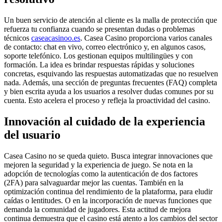
Un buen servicio de atención al cliente es la malla de protección que
refuerza tu confianza cuando se presentan dudas o problemas
técnicos
caseacasinoo.es
. Casea Casino proporciona varios canales
de contacto: chat en vivo, correo electrónico y, en algunos casos,
soporte telefónico. Los gestionan equipos multilingües y con
formación. La idea es brindar respuestas rápidas y soluciones
concretas, esquivando las respuestas automatizadas que no resuelven
nada. Además, una sección de preguntas frecuentes (FAQ) completa
y bien escrita ayuda a los usuarios a resolver dudas comunes por su
cuenta. Esto acelera el proceso y refleja la proactividad del casino.
Innovación al cuidado de la experiencia
del usuario
Casea Casino no se queda quieto. Busca integrar innovaciones que
mejoren la seguridad y la experiencia de juego. Se nota en la
adopción de tecnologías como la autenticación de dos factores
(2FA) para salvaguardar mejor las cuentas. También en la
optimización continua del rendimiento de la plataforma, para eludir
caídas o lentitudes. O en la incorporación de nuevas funciones que
demanda la comunidad de jugadores. Esta actitud de mejora
continua demuestra que el casino está atento a los cambios del sector