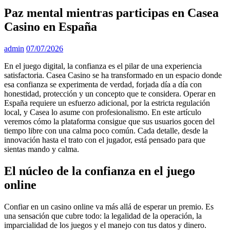
Paz mental mientras participas en Casea
Casino en España
admin
07/07/2026
En el juego digital, la confianza es el pilar de una experiencia
satisfactoria. Casea Casino se ha transformado en un espacio donde
esa confianza se experimenta de verdad, forjada día a día con
honestidad, protección y un concepto que te considera. Operar en
España requiere un esfuerzo adicional, por la estricta regulación
local, y Casea lo asume con profesionalismo. En este artículo
veremos cómo la plataforma consigue que sus usuarios gocen del
tiempo libre con una calma poco común. Cada detalle, desde la
innovación hasta el trato con el jugador, está pensado para que
sientas mando y calma.
El núcleo de la confianza en el juego
online
Confiar en un casino online va más allá de esperar un premio. Es
una sensación que cubre todo: la legalidad de la operación, la
imparcialidad de los juegos y el manejo con tus datos y dinero.