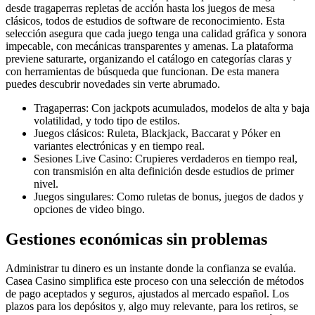
desde tragaperras repletas de acción hasta los juegos de mesa
clásicos, todos de estudios de software de reconocimiento. Esta
selección asegura que cada juego tenga una calidad gráfica y sonora
impecable, con mecánicas transparentes y amenas. La plataforma
previene saturarte, organizando el catálogo en categorías claras y
con herramientas de búsqueda que funcionan. De esta manera
puedes descubrir novedades sin verte abrumado.
Tragaperras: Con jackpots acumulados, modelos de alta y baja
volatilidad, y todo tipo de estilos.
Juegos clásicos: Ruleta, Blackjack, Baccarat y Póker en
variantes electrónicas y en tiempo real.
Sesiones Live Casino: Crupieres verdaderos en tiempo real,
con transmisión en alta definición desde estudios de primer
nivel.
Juegos singulares: Como ruletas de bonus, juegos de dados y
opciones de video bingo.
Gestiones económicas sin problemas
Administrar tu dinero es un instante donde la confianza se evalúa.
Casea Casino simplifica este proceso con una selección de métodos
de pago aceptados y seguros, ajustados al mercado español. Los
plazos para los depósitos y, algo muy relevante, para los retiros, se