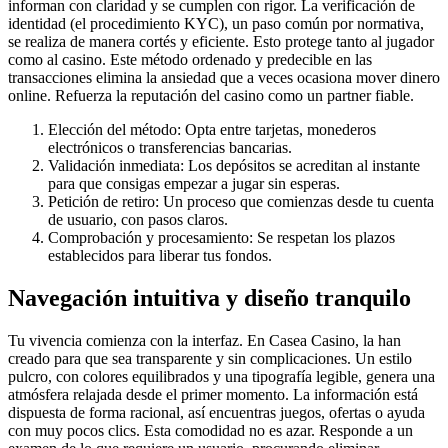
informan con claridad y se cumplen con rigor. La verificación de
identidad (el procedimiento KYC), un paso común por normativa,
se realiza de manera cortés y eficiente. Esto protege tanto al jugador
como al casino. Este método ordenado y predecible en las
transacciones elimina la ansiedad que a veces ocasiona mover dinero
online. Refuerza la reputación del casino como un partner fiable.
Elección del método: Opta entre tarjetas, monederos
electrónicos o transferencias bancarias.
Validación inmediata: Los depósitos se acreditan al instante
para que consigas empezar a jugar sin esperas.
Petición de retiro: Un proceso que comienzas desde tu cuenta
de usuario, con pasos claros.
Comprobación y procesamiento: Se respetan los plazos
establecidos para liberar tus fondos.
Navegación intuitiva y diseño tranquilo
Tu vivencia comienza con la interfaz. En Casea Casino, la han
creado para que sea transparente y sin complicaciones. Un estilo
pulcro, con colores equilibrados y una tipografía legible, genera una
atmósfera relajada desde el primer momento. La información está
dispuesta de forma racional, así encuentras juegos, ofertas o ayuda
con muy pocos clics. Esta comodidad no es azar. Responde a un