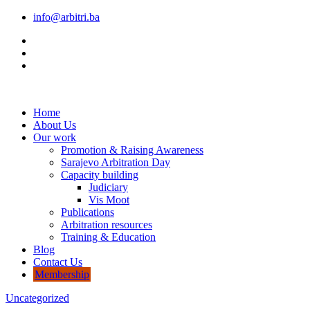
info@arbitri.ba
Home
About Us
Our work
Promotion & Raising Awareness
Sarajevo Arbitration Day
Capacity building
Judiciary
Vis Moot
Publications
Arbitration resources
Training & Education
Blog
Contact Us
Membership
Uncategorized