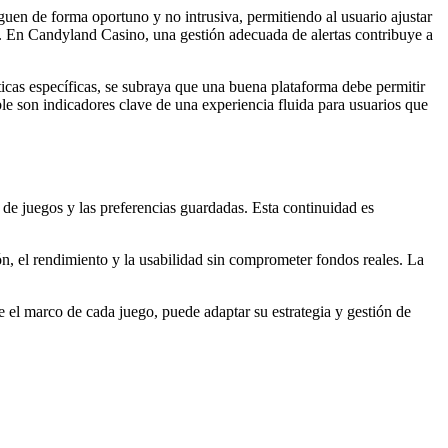
guen de forma oportuno y no intrusiva, permitiendo al usuario ajustar
go. En Candyland Casino, una gestión adecuada de alertas contribuye a
icas específicas, se subraya que una buena plataforma debe permitir
ble son indicadores clave de una experiencia fluida para usuarios que
o de juegos y las preferencias guardadas. Esta continuidad es
ión, el rendimiento y la usabilidad sin comprometer fondos reales. La
de el marco de cada juego, puede adaptar su estrategia y gestión de