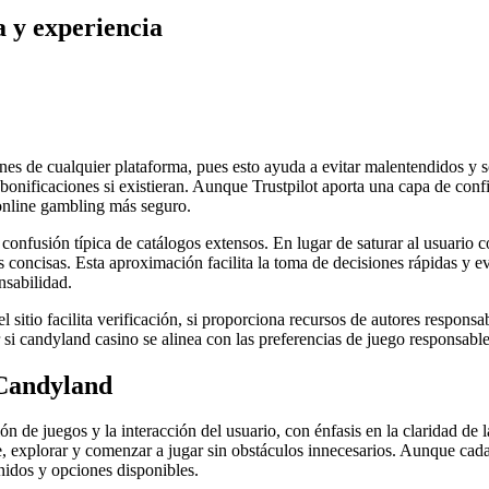
 y experiencia
iones de cualquier plataforma, pues esto ayuda a evitar malentendidos y
ner bonificaciones si existieran. Aunque Trustpilot aporta una capa de con
 online gambling más seguro.
confusión típica de catálogos extensos. En lugar de saturar al usuario 
es concisas. Esta aproximación facilita la toma de decisiones rápidas y 
nsabilidad.
l sitio facilita verificación, si proporciona recursos de autores responsa
si candyland casino se alinea con las preferencias de juego responsable y
 Candyland
ión de juegos y la interacción del usuario, con énfasis en la claridad de
se, explorar y comenzar a jugar sin obstáculos innecesarios. Aunque cada 
nidos y opciones disponibles.