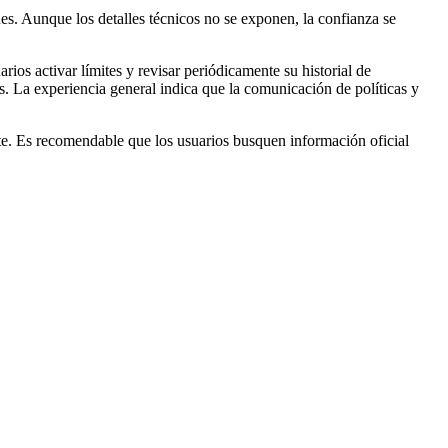
nes. Aunque los detalles técnicos no se exponen, la confianza se
rios activar límites y revisar periódicamente su historial de
s. La experiencia general indica que la comunicación de políticas y
te. Es recomendable que los usuarios busquen información oficial