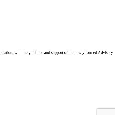
ciation, with the guidance and support of the newly formed Advisory