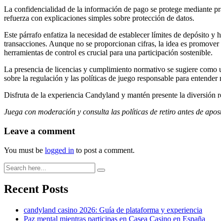
La confidencialidad de la información de pago se protege mediante prác
refuerza con explicaciones simples sobre protección de datos.
Este párrafo enfatiza la necesidad de establecer límites de depósito y h
transacciones. Aunque no se proporcionan cifras, la idea es promover 
herramientas de control es crucial para una participación sostenible.
La presencia de licencias y cumplimiento normativo se sugiere como u
sobre la regulación y las políticas de juego responsable para entende
Disfruta de la experiencia Candyland y mantén presente la diversión 
Juega con moderación y consulta las políticas de retiro antes de apost
Leave a comment
You must be
logged in
to post a comment.
Recent Posts
candyland casino 2026: Guía de plataforma y experiencia
Paz mental mientras participas en Casea Casino en España