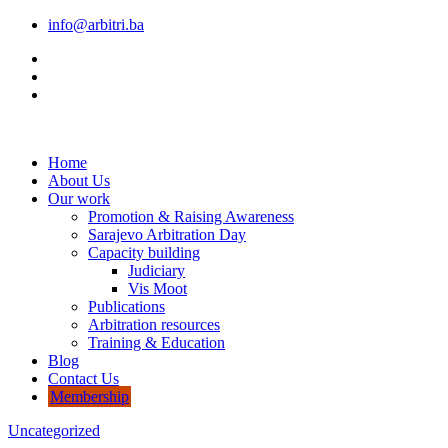
info@arbitri.ba
Home
About Us
Our work
Promotion & Raising Awareness
Sarajevo Arbitration Day
Capacity building
Judiciary
Vis Moot
Publications
Arbitration resources
Training & Education
Blog
Contact Us
Membership
Uncategorized