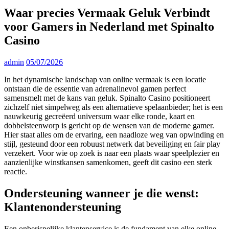
Waar precies Vermaak Geluk Verbindt
voor Gamers in Nederland met Spinalto
Casino
admin
05/07/2026
In het dynamische landschap van online vermaak is een locatie
ontstaan die de essentie van adrenalinevol gamen perfect
samensmelt met de kans van geluk. Spinalto Casino positioneert
zichzelf niet simpelweg als een alternatieve spelaanbieder; het is een
nauwkeurig gecreëerd universum waar elke ronde, kaart en
dobbelsteenworp is gericht op de wensen van de moderne gamer.
Hier staat alles om de ervaring, een naadloze weg van opwinding en
stijl, gesteund door een robuust netwerk dat beveiliging en fair play
verzekert. Voor wie op zoek is naar een plaats waar speelplezier en
aanzienlijke winstkansen samenkomen, geeft dit casino een sterk
reactie.
Ondersteuning wanneer je die wenst:
Klantenondersteuning
Een onberispelijke klantenservice is de fundament van elke online