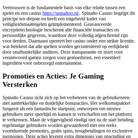
Vertrouwen is de fundamentele basis van elke relatie tussen een
speler en een casino
https://spinaltoo.nl/
. Spinalto Casino begrijpt dit
principe ten diepste en heeft een uitgebreid kader van
veiligheidsmaatregelen geïmplementeerd. Geavanceerde
encryptietechnologie beschermt alle financiële transacties en
persoonlijke gegevens, waardoor deze volledig afgeschermd zijn
voor derden. Daarnaast opereert het casino onder een strikte licentie,
wat betekent dat alle spellen worden gecontroleerd op eerlijkheid
door onafhankelijke auditors. Deze transparantie en inzet voor
verantwoord gamen zorgen voor gemoedsrust, een essentieel
ingrediënt voor onbezorgd entertainment.
Promoties en Acties: Je Gaming
Versterken
Spinalto Casino richt zich op het verbeteren van de gebruikersreis
met aantrekkelijke en duidelijke bonusacties. Het welkomstpakket
fungeert als een fantastische startpunt, ontworpen om nieuwe
gebruikers meer speeltijd en kansen te verschaffen om het platform
te verkennen. Maar de vrijgevigheid eindigt niet na de start betaling;
regelmatige gebruikers worden gewaardeerd met een reeks
voortdurende promoties, gratis spins, terugbetalingen en exclusieve
toernooien. Deze acties leveren extra dimensies van opwinding en