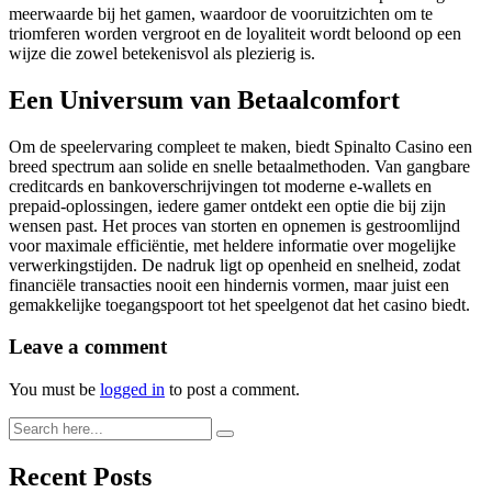
meerwaarde bij het gamen, waardoor de vooruitzichten om te
triomferen worden vergroot en de loyaliteit wordt beloond op een
wijze die zowel betekenisvol als plezierig is.
Een Universum van Betaalcomfort
Om de speelervaring compleet te maken, biedt Spinalto Casino een
breed spectrum aan solide en snelle betaalmethoden. Van gangbare
creditcards en bankoverschrijvingen tot moderne e-wallets en
prepaid-oplossingen, iedere gamer ontdekt een optie die bij zijn
wensen past. Het proces van storten en opnemen is gestroomlijnd
voor maximale efficiëntie, met heldere informatie over mogelijke
verwerkingstijden. De nadruk ligt op openheid en snelheid, zodat
financiële transacties nooit een hindernis vormen, maar juist een
gemakkelijke toegangspoort tot het speelgenot dat het casino biedt.
Leave a comment
You must be
logged in
to post a comment.
Recent Posts