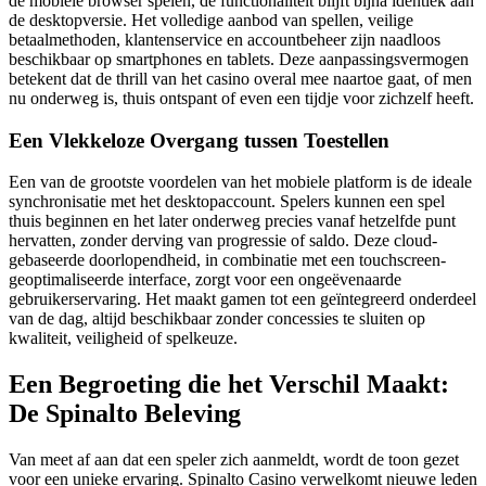
de mobiele browser spelen, de functionaliteit blijft bijna identiek aan
de desktopversie. Het volledige aanbod van spellen, veilige
betaalmethoden, klantenservice en accountbeheer zijn naadloos
beschikbaar op smartphones en tablets. Deze aanpassingsvermogen
betekent dat de thrill van het casino overal mee naartoe gaat, of men
nu onderweg is, thuis ontspant of even een tijdje voor zichzelf heeft.
Een Vlekkeloze Overgang tussen Toestellen
Een van de grootste voordelen van het mobiele platform is de ideale
synchronisatie met het desktopaccount. Spelers kunnen een spel
thuis beginnen en het later onderweg precies vanaf hetzelfde punt
hervatten, zonder derving van progressie of saldo. Deze cloud-
gebaseerde doorlopendheid, in combinatie met een touchscreen-
geoptimaliseerde interface, zorgt voor een ongeëvenaarde
gebruikerservaring. Het maakt gamen tot een geïntegreerd onderdeel
van de dag, altijd beschikbaar zonder concessies te sluiten op
kwaliteit, veiligheid of spelkeuze.
Een Begroeting die het Verschil Maakt:
De Spinalto Beleving
Van meet af aan dat een speler zich aanmeldt, wordt de toon gezet
voor een unieke ervaring. Spinalto Casino verwelkomt nieuwe leden