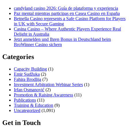
candyland casino 2026: Guía de plataforma y experiencia
Paz mental mientras participas en Casea Casino en España
Betnella Casino represents a Safe Casino Platform for Players
in UK with Secure Gaming
Casina Casino – Where Authentic Players Experience Real
Delight in Australia
Jetzt anmelden und Ihren Bonus in Deutschland beim
BroWinner Casino sichern
Categories
Capacity Building
(1)
Emir Sudžuka​
(2)
Fahira Brodlija
(7)
Investment Arbitration Webinar Series
(1)
Irfan Osmanović​
(2)
Promotion & Raising Awareness
(11)
Publications
(11)
Training & Education
(9)
Uncategorized
(1,091)
Get in Touch