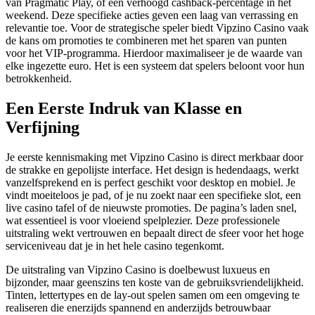
van Pragmatic Play, of een verhoogd cashback-percentage in het
weekend. Deze specifieke acties geven een laag van verrassing en
relevantie toe. Voor de strategische speler biedt Vipzino Casino vaak
de kans om promoties te combineren met het sparen van punten
voor het VIP-programma. Hierdoor maximaliseer je de waarde van
elke ingezette euro. Het is een systeem dat spelers beloont voor hun
betrokkenheid.
Een Eerste Indruk van Klasse en
Verfijning
Je eerste kennismaking met Vipzino Casino is direct merkbaar door
de strakke en gepolijste interface. Het design is hedendaags, werkt
vanzelfsprekend en is perfect geschikt voor desktop en mobiel. Je
vindt moeiteloos je pad, of je nu zoekt naar een specifieke slot, een
live casino tafel of de nieuwste promoties. De pagina’s laden snel,
wat essentieel is voor vloeiend spelplezier. Deze professionele
uitstraling wekt vertrouwen en bepaalt direct de sfeer voor het hoge
serviceniveau dat je in het hele casino tegenkomt.
De uitstraling van Vipzino Casino is doelbewust luxueus en
bijzonder, maar geenszins ten koste van de gebruiksvriendelijkheid.
Tinten, lettertypes en de lay-out spelen samen om een omgeving te
realiseren die enerzijds spannend en anderzijds betrouwbaar