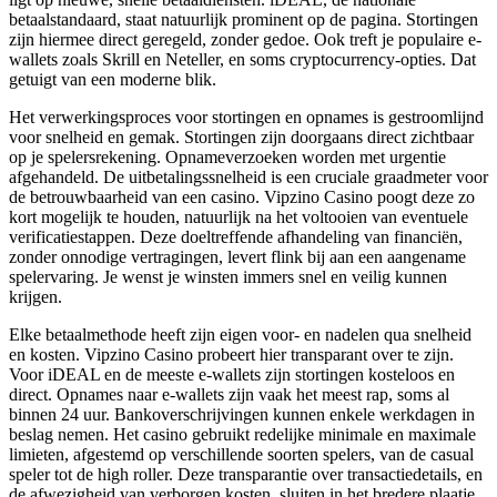
betaalstandaard, staat natuurlijk prominent op de pagina. Stortingen
zijn hiermee direct geregeld, zonder gedoe. Ook treft je populaire e-
wallets zoals Skrill en Neteller, en soms cryptocurrency-opties. Dat
getuigt van een moderne blik.
Het verwerkingsproces voor stortingen en opnames is gestroomlijnd
voor snelheid en gemak. Stortingen zijn doorgaans direct zichtbaar
op je spelersrekening. Opnameverzoeken worden met urgentie
afgehandeld. De uitbetalingssnelheid is een cruciale graadmeter voor
de betrouwbaarheid van een casino. Vipzino Casino poogt deze zo
kort mogelijk te houden, natuurlijk na het voltooien van eventuele
verificatiestappen. Deze doeltreffende afhandeling van financiën,
zonder onnodige vertragingen, levert flink bij aan een aangename
spelervaring. Je wenst je winsten immers snel en veilig kunnen
krijgen.
Elke betaalmethode heeft zijn eigen voor- en nadelen qua snelheid
en kosten. Vipzino Casino probeert hier transparant over te zijn.
Voor iDEAL en de meeste e-wallets zijn stortingen kosteloos en
direct. Opnames naar e-wallets zijn vaak het meest rap, soms al
binnen 24 uur. Bankoverschrijvingen kunnen enkele werkdagen in
beslag nemen. Het casino gebruikt redelijke minimale en maximale
limieten, afgestemd op verschillende soorten spelers, van de casual
speler tot de high roller. Deze transparantie over transactiedetails, en
de afwezigheid van verborgen kosten, sluiten in het bredere plaatje