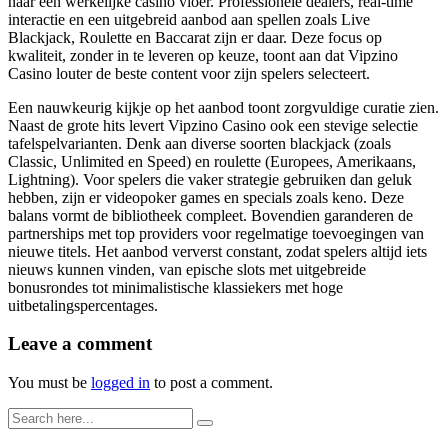
naar een werkelijke casino vloer. Professionele dealers, real-time
interactie en een uitgebreid aanbod aan spellen zoals Live
Blackjack, Roulette en Baccarat zijn er daar. Deze focus op
kwaliteit, zonder in te leveren op keuze, toont aan dat Vipzino
Casino louter de beste content voor zijn spelers selecteert.
Een nauwkeurig kijkje op het aanbod toont zorgvuldige curatie zien.
Naast de grote hits levert Vipzino Casino ook een stevige selectie
tafelspelvarianten. Denk aan diverse soorten blackjack (zoals
Classic, Unlimited en Speed) en roulette (Europees, Amerikaans,
Lightning). Voor spelers die vaker strategie gebruiken dan geluk
hebben, zijn er videopoker games en specials zoals keno. Deze
balans vormt de bibliotheek compleet. Bovendien garanderen de
partnerships met top providers voor regelmatige toevoegingen van
nieuwe titels. Het aanbod ververst constant, zodat spelers altijd iets
nieuws kunnen vinden, van epische slots met uitgebreide
bonusrondes tot minimalistische klassiekers met hoge
uitbetalingspercentages.
Leave a comment
You must be
logged in
to post a comment.