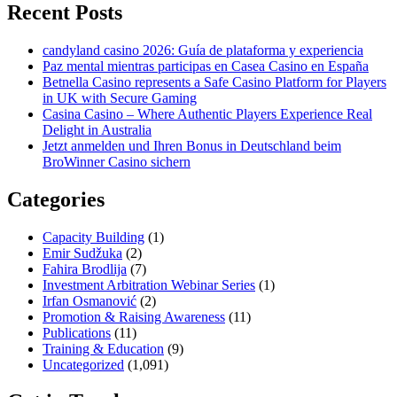
Recent Posts
candyland casino 2026: Guía de plataforma y experiencia
Paz mental mientras participas en Casea Casino en España
Betnella Casino represents a Safe Casino Platform for Players
in UK with Secure Gaming
Casina Casino – Where Authentic Players Experience Real
Delight in Australia
Jetzt anmelden und Ihren Bonus in Deutschland beim
BroWinner Casino sichern
Categories
Capacity Building
(1)
Emir Sudžuka​
(2)
Fahira Brodlija
(7)
Investment Arbitration Webinar Series
(1)
Irfan Osmanović​
(2)
Promotion & Raising Awareness
(11)
Publications
(11)
Training & Education
(9)
Uncategorized
(1,091)