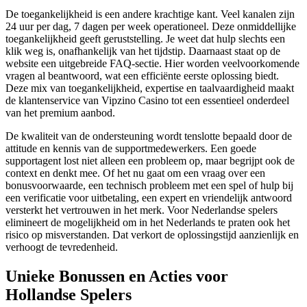
De toegankelijkheid is een andere krachtige kant. Veel kanalen zijn
24 uur per dag, 7 dagen per week operationeel. Deze onmiddellijke
toegankelijkheid geeft geruststelling. Je weet dat hulp slechts een
klik weg is, onafhankelijk van het tijdstip. Daarnaast staat op de
website een uitgebreide FAQ-sectie. Hier worden veelvoorkomende
vragen al beantwoord, wat een efficiënte eerste oplossing biedt.
Deze mix van toegankelijkheid, expertise en taalvaardigheid maakt
de klantenservice van Vipzino Casino tot een essentieel onderdeel
van het premium aanbod.
De kwaliteit van de ondersteuning wordt tenslotte bepaald door de
attitude en kennis van de supportmedewerkers. Een goede
supportagent lost niet alleen een probleem op, maar begrijpt ook de
context en denkt mee. Of het nu gaat om een vraag over een
bonusvoorwaarde, een technisch probleem met een spel of hulp bij
een verificatie voor uitbetaling, een expert en vriendelijk antwoord
versterkt het vertrouwen in het merk. Voor Nederlandse spelers
elimineert de mogelijkheid om in het Nederlands te praten ook het
risico op misverstanden. Dat verkort de oplossingstijd aanzienlijk en
verhoogt de tevredenheid.
Unieke Bonussen en Acties voor
Hollandse Spelers