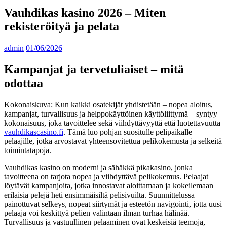
Vauhdikas kasino 2026 – Miten
rekisteröityä ja pelata
admin
01/06/2026
Kampanjat ja tervetuliaiset – mitä
odottaa
Kokonaiskuva: Kun kaikki osatekijät yhdistetään – nopea aloitus,
kampanjat, turvallisuus ja helppokäyttöinen käyttöliittymä – syntyy
kokonaisuus, joka tavoittelee sekä viihdyttävyyttä että luotettavuutta
vauhdikascasino.fi
. Tämä luo pohjan suositulle pelipaikalle
pelaajille, jotka arvostavat yhteensovitettua pelikokemusta ja selkeitä
toimintatapoja.
Vauhdikas kasino on moderni ja sähäkkä pikakasino, jonka
tavoitteena on tarjota nopea ja viihdyttävä pelikokemus. Pelaajat
löytävät kampanjoita, jotka innostavat aloittamaan ja kokeilemaan
erilaisia pelejä heti ensimmäisiltä pelisivuilta. Suunnittelussa
painottuvat selkeys, nopeat siirtymät ja esteetön navigointi, jotta uusi
pelaaja voi keskittyä pelien valintaan ilman turhaa hälinää.
Turvallisuus ja vastuullinen pelaaminen ovat keskeisiä teemoja,