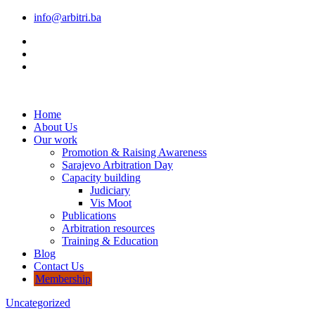
info@arbitri.ba
Home
About Us
Our work
Promotion & Raising Awareness
Sarajevo Arbitration Day
Capacity building
Judiciary
Vis Moot
Publications
Arbitration resources
Training & Education
Blog
Contact Us
Membership
Uncategorized