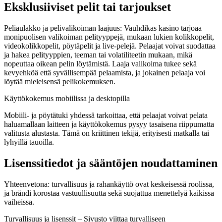
Eksklusiiviset pelit tai tarjoukset
Peliaulakko ja pelivalikoiman laajuus: Vauhdikas kasino tarjoaa
monipuolisen valikoiman pelityyppejä, mukaan lukien kolikkopelit,
videokolikkopelit, pöytäpelit ja live-pelejä. Pelaajat voivat suodattaa
ja hakea pelityyppien, teeman tai volatiliteetin mukaan, mikä
nopeuttaa oikean pelin löytämistä. Laaja valikoima tukee sekä
kevyehköä että syvällisempää pelaamista, ja jokainen pelaaja voi
löytää mieleisensä pelikokemuksen.
Käyttökokemus mobiilissa ja desktopilla
Mobiili- ja pöytätuki yhdessä tarkoittaa, että pelaajat voivat pelata
haluamallaan laitteen ja käyttökokemus pysyy tasaisena riippumatta
valitusta alustasta. Tämä on kriittinen tekijä, erityisesti matkalla tai
lyhyillä tauoilla.
Lisenssitiedot ja sääntöjen noudattaminen
Yhteenvetona: turvallisuus ja rahankäyttö ovat keskeisessä roolissa,
ja brändi korostaa vastuullisuutta sekä suojattua menettelyä kaikissa
vaiheissa.
Turvallisuus ja lisenssit – Sivusto viittaa turvalliseen