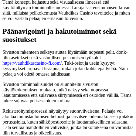
Tämä konsepti heijastuu sekä visuaalisessa ilmeessä että
käyttöliittymän toiminnallisuudessa. Lukija saa ensimmäisen kuvan
siitä, millaista pelikokemusta Vauhdikas Casino tavoittelee ja miten
se voi vastata pelaajien erilaisiin toiveisiin.
Päänavigointi ja hakutoiminnot sekä
suositukset
Sivuston rakenteen selkeys auttaa löytämään nopeasti pelit, donk-
tilin asetukset sekä vastuullisen pelaamisen työkalut
https://vauhdikascasino-fi.com/
. Tuki-osiot ja usein kysytyt
kysymykset tarjoavat lisäapua, mikäli jokin kohta epäilyttää. Näin
pelaaja voi edetä omassa tahdissaan.
Sivuston toiminnallisuudet on suunniteltu sivuston
käyttökokemuksen mukaan, mikä näkyy sekä nopeassa
latautumisessa että sulavassa siirtymisessä eri osioiden välillä. Tämä
tukee sujuvaa pelisessioiden kulkua.
Rekisteröitymisprosessi näyttäytyy suoraviivaisena. Pelaaja voi
aloittaa tunnistautumisen helposti ja tarvitsee todennäköisesti joitakin
perusasioita, kuten sähköpostiosoite ja luottamuksellinen salasana.
Tätä seuraa mahdollinen vahvistus, jonka tarkoituksena on varmistaa
tilin turvallisuus ja oikeellisuus.