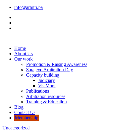
info@arbitri.ba
Home
About Us
Our work
Promotion & Raising Awareness
Sarajevo Arbitration Day
Capacity building
Judiciary
Vis Moot
Publications
Arbitration resources
Training & Education
Blog
Contact Us
Membership
Uncategorized