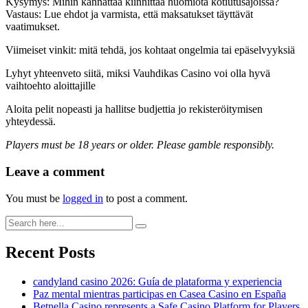
Kysymys: Mihin kannattaa kiinnittää huomiota kotiutusajoissa?
Vastaus: Lue ehdot ja varmista, että maksatukset täyttävät
vaatimukset.
Viimeiset vinkit: mitä tehdä, jos kohtaat ongelmia tai epäselvyyksiä
Lyhyt yhteenveto siitä, miksi Vauhdikas Casino voi olla hyvä
vaihtoehto aloittajille
Aloita pelit nopeasti ja hallitse budjettia jo rekisteröitymisen
yhteydessä.
Players must be 18 years or older. Please gamble responsibly.
Leave a comment
You must be
logged in
to post a comment.
Recent Posts
candyland casino 2026: Guía de plataforma y experiencia
Paz mental mientras participas en Casea Casino en España
Betnella Casino represents a Safe Casino Platform for Players