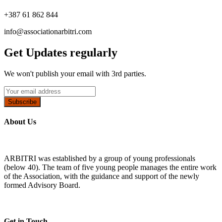
+387 61 862 844
info@associationarbitri.com
Get Updates regularly
We won't publish your email with 3rd parties.
Subscribe
About Us
ARBITRI was established by a group of young professionals
(below 40). The team of five young people manages the entire work
of the Association, with the guidance and support of the newly
formed Advisory Board.
Get in Touch