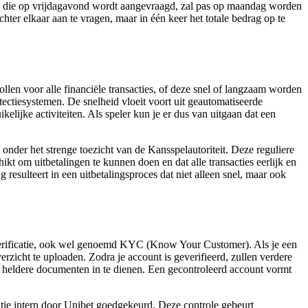
vraag die op vrijdagavond wordt aangevraagd, zal pas op maandag worden
er elkaar aan te vragen, maar in één keer het totale bedrag op te
ollen voor alle financiële transacties, of deze snel of langzaam worden
ctiesystemen. De snelheid vloeit voort uit geautomatiseerde
elijke activiteiten. Als speler kun je er dus van uitgaan dat een
onder het strenge toezicht van de Kansspelautoriteit. Deze reguliere
kt om uitbetalingen te kunnen doen en dat alle transacties eerlijk en
resulteert in een uitbetalingsproces dat niet alleen snel, maar ook
tsverificatie, ook wel genoemd KYC (Know Your Customer). Als je een
erzicht te uploaden. Zodra je account is geverifieerd, zullen verdere
oor heldere documenten in te dienen. Een gecontroleerd account vormt
tantie intern door Unibet goedgekeurd. Deze controle gebeurt