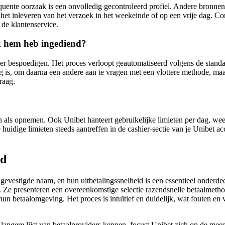
uente oorzaak is een onvolledig gecontroleerd profiel. Andere bronnen
 inleveren van het verzoek in het weekeinde of op een vrije dag. Control
 de klantenservice.
ik hem heb ingediend?
r bespoedigen. Het proces verloopt geautomatiseerd volgens de standaa
is, om daarna een andere aan te vragen met een vlottere methode, maar d
raag.
ten als opnemen. Ook Unibet hanteert gebruikelijke limieten per dag, 
de huidige limieten steeds aantreffen in de cashier-sectie van je Unibe
nd
evestigde naam, en hun uitbetalingssnelheid is een essentieel onderdee
je. Ze presenteren een overeenkomstige selectie razendsnelle betaalmet
hun betaalomgeving. Het proces is intuïtief en duidelijk, wat fouten en 
ngere lijst van betaalproviders kennen, focust Unibet zich op de meest