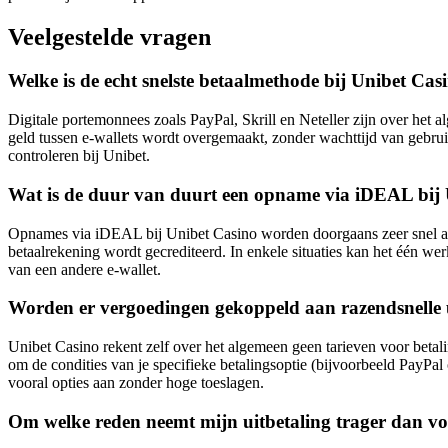
Veelgestelde vragen
Welke is de echt snelste betaalmethode bij Unibet Cas
Digitale portemonnees zoals PayPal, Skrill en Neteller zijn over het
geld tussen e-wallets wordt overgemaakt, zonder wachttijd van gebrui
controleren bij Unibet.
Wat is de duur van duurt een opname via iDEAL bij
Opnames via iDEAL bij Unibet Casino worden doorgaans zeer snel af
betaalrekening wordt gecrediteerd. In enkele situaties kan het één w
van een andere e-wallet.
Worden er vergoedingen gekoppeld aan razendsnelle u
Unibet Casino rekent zelf over het algemeen geen tarieven voor betal
om de condities van je specifieke betalingsoptie (bijvoorbeeld PayPal
vooral opties aan zonder hoge toeslagen.
Om welke reden neemt mijn uitbetaling trager dan vo