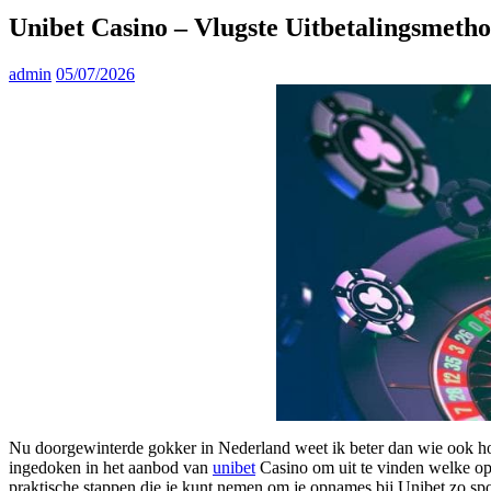
Unibet Casino – Vlugste Uitbetalingsmeth
admin
05/07/2026
Nu doorgewinterde gokker in Nederland weet ik beter dan wie ook hoe c
ingedoken in het aanbod van
unibet
Casino om uit te vinden welke opt
praktische stappen die je kunt nemen om je opnames bij Unibet zo spoe