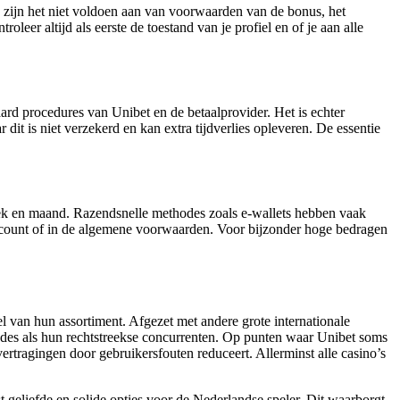
 zijn het niet voldoen aan van voorwaarden van de bonus, het
eer altijd als eerste de toestand van je profiel en of je aan alle
rd procedures van Unibet en de betaalprovider. Het is echter
it is niet verzekerd en kan extra tijdverlies opleveren. De essentie
week en maand. Razendsnelle methodes zoals e-wallets hebben vaak
t account of in de algemene voorwaarden. Voor bijzonder hoge bedragen
l van hun assortiment. Afgezet met andere grote internationale
hodes als hun rechtstreekse concurrenten. Op punten waar Unibet soms
vertragingen door gebruikersfouten reduceert. Allerminst alle casino’s
 geliefde en solide opties voor de Nederlandse speler. Dit waarborgt