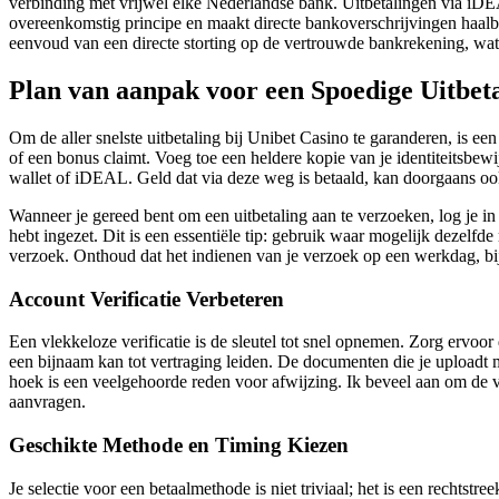
verbinding met vrijwel elke Nederlandse bank. Uitbetalingen via iD
overeenkomstig principe en maakt directe bankoverschrijvingen haalb
eenvoud van een directe storting op de vertrouwde bankrekening, wat 
Plan van aanpak voor een Spoedige Uitbet
Om de aller snelste uitbetaling bij Unibet Casino te garanderen, is ee
of een bonus claimt. Voeg toe een heldere kopie van je identiteitsbewi
wallet of iDEAL. Geld dat via deze weg is betaald, kan doorgaans ook
Wanneer je gereed bent om een uitbetaling aan te verzoeken, log je in 
hebt ingezet. Dit is een essentiële tip: gebruik waar mogelijk dezelfde
verzoek. Onthoud dat het indienen van je verzoek op een werkdag, bi
Account Verificatie Verbeteren
Een vlekkeloze verificatie is de sleutel tot snel opnemen. Zorg ervoor 
een bijnaam kan tot vertraging leiden. De documenten die je uploadt m
hoek is een veelgehoorde reden voor afwijzing. Ik beveel aan om de veri
aanvragen.
Geschikte Methode en Timing Kiezen
Je selectie voor een betaalmethode is niet triviaal; het is een recht