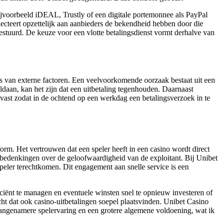
ijvoorbeeld iDEAL, Trustly of een digitale portemonnee als PayPal
lecteert opzettelijk aan aanbieders de bekendheid hebben door die
estuurd. De keuze voor een vlotte betalingsdienst vormt derhalve van
s van externe factoren. Een veelvoorkomende oorzaak bestaat uit een
daan, kan het zijn dat een uitbetaling tegenhouden. Daarnaast
eevast zodat in de ochtend op een werkdag een betalingsverzoek in te
form. Het vertrouwen dat een speler heeft in een casino wordt direct
en bedenkingen over de geloofwaardigheid van de exploitant. Bij Unibet
peler terechtkomen. Dit engagement aan snelle service is een
iciënt te managen en eventuele winsten snel te opnieuw investeren of
ht dat ook casino-uitbetalingen soepel plaatsvinden. Unibet Casino
 aangenamere spelervaring en een grotere algemene voldoening, wat ik