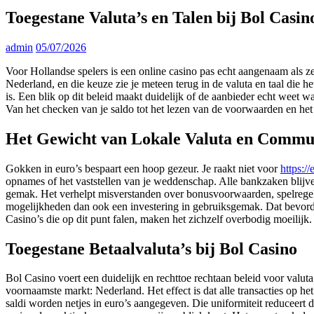
Toegestane Valuta’s en Talen bij Bol Casin
admin
05/07/2026
Voor Hollandse spelers is een online casino pas echt aangenaam als z
Nederland, en die keuze zie je meteen terug in de valuta en taal die h
is. Een blik op dit beleid maakt duidelijk of de aanbieder echt weet wa
Van het checken van je saldo tot het lezen van de voorwaarden en het 
Het Gewicht van Lokale Valuta en Commun
Gokken in euro’s bespaart een hoop gezeur. Je raakt niet voor
https:/
opnames of het vaststellen van je weddenschap. Alle bankzaken blijven
gemak. Het verhelpt misverstanden over bonusvoorwaarden, spelregels 
mogelijkheden dan ook een investering in gebruiksgemak. Dat bevorder
Casino’s die op dit punt falen, maken het zichzelf overbodig moeilijk.
Toegestane Betaalvaluta’s bij Bol Casino
Bol Casino voert een duidelijk en rechttoe rechtaan beleid voor valuta
voornaamste markt: Nederland. Het effect is dat alle transacties op he
saldi worden netjes in euro’s aangegeven. Die uniformiteit reduceert d