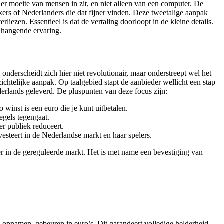
t er moeite van mensen in zit, en niet alleen van een computer. De
kers of Nederlanders die dat fijner vinden. Deze tweetalige aanpak
iezen. Essentieel is dat de vertaling doorloopt in de kleine details.
enhangende ervaring.
nderscheidt zich hier niet revolutionair, maar onderstreept wel het
chtelijke aanpak. Op taalgebied stapt de aanbieder wellicht een stap
derlands geleverd. De pluspunten van deze focus zijn:
 winst is een euro die je kunt uitbetalen.
egels tegengaat.
r publiek reduceert.
esteert in de Nederlandse markt en haar spelers.
er in de gereguleerde markt. Het is met name een bevestiging van
en opnamen, gebeuren in euro’s. Dit garandeert volledige helderheid