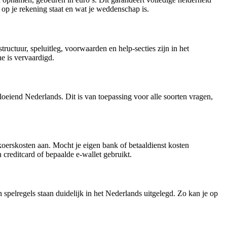
 op je rekening staat en wat je weddenschap is.
ructuur, speluitleg, voorwaarden en help-secties zijn in het
e is vervaardigd.
oeiend Nederlands. Dit is van toepassing voor alle soorten vragen,
oerskosten aan. Mocht je eigen bank of betaaldienst kosten
en creditcard of bepaalde e-wallet gebruikt.
pelregels staan duidelijk in het Nederlands uitgelegd. Zo kan je op