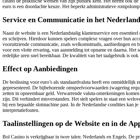
casino de praktische wensen van zijn publiek kent. Het neemt ook de
euro is een doordachte keuze. Het beperkt administratieve rompslomp 
Service en Communicatie in het Nederland
Naast de website is een Nederlandstalig klantenservice een essentiee
en schrijven. Hierdoor kunnen spelers complexe vragen over hun accou
vooruitziende communicatie, zoals welkomstmails, aanbiedingen en bel
voor een vlotte ervaring, van aanmelding tot opname en daarna. Het sc
redelijke uren snel bereikbaar. De kwaliteit van het taalgebruik is oo
Effect op Aanbiedingen
De beslissing voor euro’s als standaardvaluta heeft een onmiddellijk 
gepresenteerd. De bijbehorende omspeelvoorwaarden (wagering requi
zetten in opneembaar geld. Verwarrende valuta-omrekeningen komen n
zijn. Dit verhindert misverstanden. Het stelt spelers in staat een we
bij een bepaalde slotmachine past. In de Nederlandse condities kan je
interpretatiefouten.
Taalinstellingen op de Website en in de App
Bol Casino is verkrijgbaar in twee talen: Nederlands en Engels. De pr