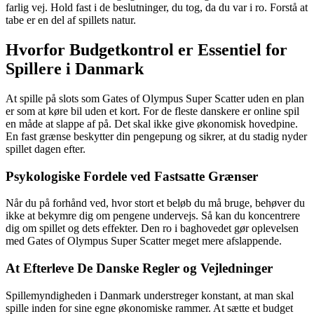
farlig vej. Hold fast i de beslutninger, du tog, da du var i ro. Forstå at
tabe er en del af spillets natur.
Hvorfor Budgetkontrol er Essentiel for
Spillere i Danmark
At spille på slots som Gates of Olympus Super Scatter uden en plan
er som at køre bil uden et kort. For de fleste danskere er online spil
en måde at slappe af på. Det skal ikke give økonomisk hovedpine.
En fast grænse beskytter din pengepung og sikrer, at du stadig nyder
spillet dagen efter.
Psykologiske Fordele ved Fastsatte Grænser
Når du på forhånd ved, hvor stort et beløb du må bruge, behøver du
ikke at bekymre dig om pengene undervejs. Så kan du koncentrere
dig om spillet og dets effekter. Den ro i baghovedet gør oplevelsen
med Gates of Olympus Super Scatter meget mere afslappende.
At Efterleve De Danske Regler og Vejledninger
Spillemyndigheden i Danmark understreger konstant, at man skal
spille inden for sine egne økonomiske rammer. At sætte et budget