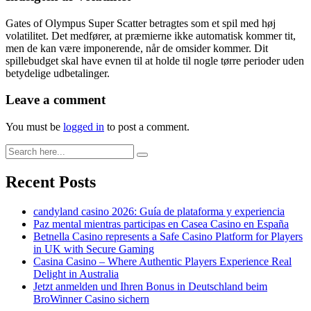
Gates of Olympus Super Scatter betragtes som et spil med høj
volatilitet. Det medfører, at præmierne ikke automatisk kommer tit,
men de kan være imponerende, når de omsider kommer. Dit
spillebudget skal have evnen til at holde til nogle tørre perioder uden
betydelige udbetalinger.
Leave a comment
You must be
logged in
to post a comment.
Recent Posts
candyland casino 2026: Guía de plataforma y experiencia
Paz mental mientras participas en Casea Casino en España
Betnella Casino represents a Safe Casino Platform for Players
in UK with Secure Gaming
Casina Casino – Where Authentic Players Experience Real
Delight in Australia
Jetzt anmelden und Ihren Bonus in Deutschland beim
BroWinner Casino sichern