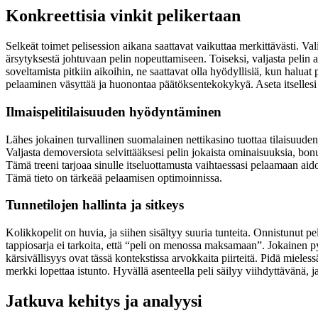
Konkreettisia vinkit pelikertaan
Selkeät toimet pelisession aikana saattavat vaikuttaa merkittävästi. Va
ärsytyksestä johtuvaan pelin nopeuttamiseen. Toiseksi, valjasta pelin 
soveltamista pitkiin aikoihin, ne saattavat olla hyödyllisiä, kun halua
pelaaminen väsyttää ja huonontaa päätöksentekokykyä. Aseta itsellesi a
Ilmaispelitilaisuuden hyödyntäminen
Lähes jokainen turvallinen suomalainen nettikasino tuottaa tilaisuuden
Valjasta demoversiota selvittääksesi pelin jokaista ominaisuuksia, bonu
Tämä treeni tarjoaa sinulle itseluottamusta vaihtaessasi pelaamaan aidol
Tämä tieto on tärkeää pelaamisen optimoinnissa.
Tunnetilojen hallinta ja sitkeys
Kolikkopelit on huvia, ja siihen sisältyy suuria tunteita. Onnistunut pe
tappiosarja ei tarkoita, että “peli on menossa maksamaan”. Jokainen py
kärsivällisyys ovat tässä kontekstissa arvokkaita piirteitä. Pidä mieles
merkki lopettaa istunto. Hyvällä asenteella peli säilyy viihdyttävänä, j
Jatkuva kehitys ja analyysi