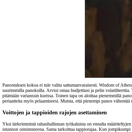
Panostuksen kokoa ei tule valita sattumanvaraisesti. Wisdom of Athena
suurimmilla panoksilla. Arvioi omaa budjettiasi ja pelin volatiliteett
pitämään varianssin kurissa. Toinen tapa on aloittaa pienemmillä panoks
periaatteita myös pelaamiseesi. Muista, että pienempi panos vähentää m
Voittojen ja tappioiden rajojen asettaminen
Yksi tärkeimmistä rahanhallinnan työkaluista on ennalta määriteltyjen r
istunnon onnistuneena. Sama tarkoittaa tappiorajaa. Kun jompikumpi ra