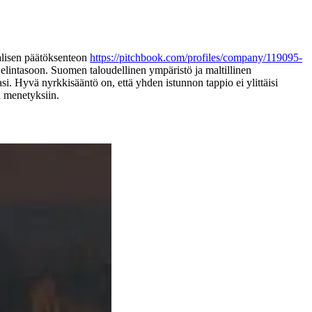
aalisen päätöksenteon
https://pitchbook.com/profiles/company/119095-
lintasoon. Suomen taloudellinen ympäristö ja maltillinen
sasi. Hyvä nyrkkisääntö on, että yhden istunnon tappio ei ylittäisi
n menetyksiin.