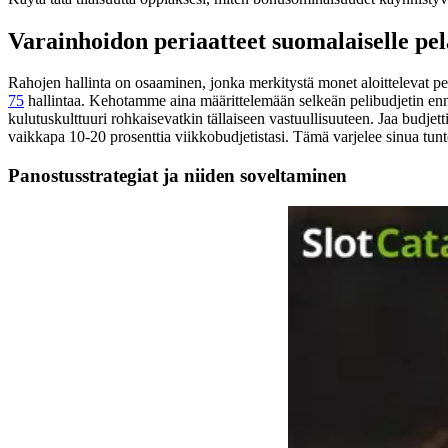
Varainhoidon periaatteet suomalaiselle pel
Rahojen hallinta on osaaminen, jonka merkitystä monet aloittelevat pe
75
hallintaa. Kehotamme aina määrittelemään selkeän pelibudjetin en
kulutuskulttuuri rohkaisevatkin tällaiseen vastuullisuuteen. Jaa budjetti
vaikkapa 10-20 prosenttia viikkobudjetistasi. Tämä varjelee sinua tunte
Panostusstrategiat ja niiden soveltaminen