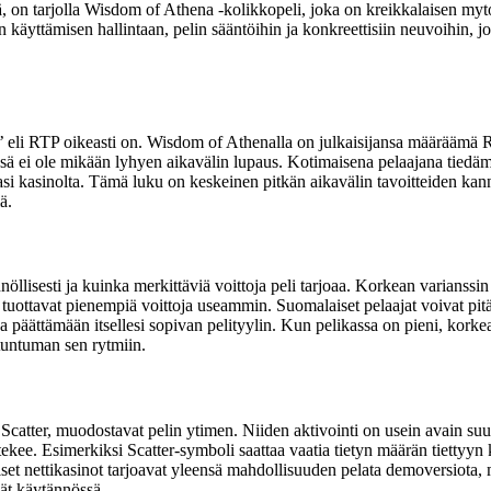
tä, on tarjolla Wisdom of Athena -kolikkopeli, joka on kreikkalaisen my
yttämisen hallintaan, pelin sääntöihin ja konkreettisiin neuvoihin, jotta
tti’ eli RTP oikeasti on. Wisdom of Athenalla on julkaisijansa määräämä 
essä ei ole mikään lyhyen aikavälin lupaus. Kotimaisena pelaajana tiedäm
ltasi kasinolta. Tämä luku on keskeinen pitkän aikavälin tavoitteiden ka
ä.
säännöllisesti ja kuinka merkittäviä voittoja peli tarjoaa. Korkean varian
elit tuottavat pienempiä voittoja useammin. Suomalaiset pelaajat voivat 
äättämään itsellesi sopivan pelityylin. Kun pelikassa on pieni, korkea v
 tuntuman sen rytmiin.
atter, muodostavat pelin ytimen. Niiden aktivointi on usein avain suuri
kee. Esimerkiksi Scatter-symboli saattaa vaatia tietyn määrän tiettyyn k
iset nettikasinot tarjoavat yleensä mahdollisuuden pelata demoversiota, 
vät käytännössä.