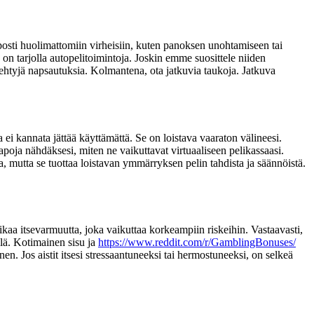
elposti huolimattomiin virheisiin, kuten panoksen unohtamiseen tai
 on tarjolla autopelitoimintoja. Joskin emme suosittele niiden
a tehtyjä napsautuksia. Kolmantena, ota jatkuvia taukoja. Jatkuva
ei kannata jättää käyttämättä. Se on loistava vaaraton välineesi.
apoja nähdäksesi, miten ne vaikuttavat virtuaaliseen pelikassaasi.
ia, mutta se tuottaa loistavan ymmärryksen pelin tahdista ja säännöistä.
iikaa itsevarmuutta, joka vaikuttaa korkeampiin riskeihin. Vastaavasti,
llä. Kotimainen sisu ja
https://www.reddit.com/r/GamblingBonuses/
en. Jos aistit itsesi stressaantuneeksi tai hermostuneeksi, on selkeä