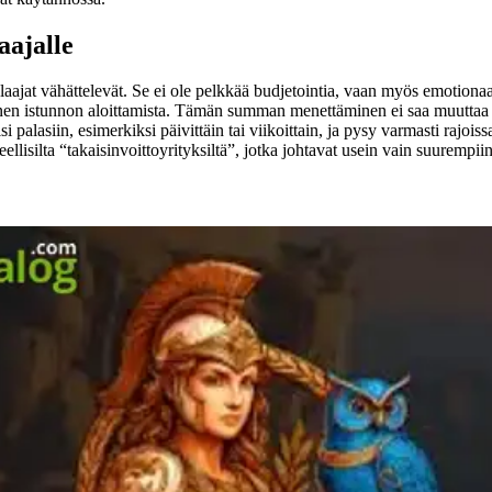
aajalle
laajat vähättelevät. Se ei ole pelkkää budjetointia, vaan myös emotion
nen istunnon aloittamista. Tämän summan menettäminen ei saa muuttaa e
si palasiin, esimerkiksi päivittäin tai viikoittain, ja pysy varmasti rajois
ellisilta “takaisinvoittoyrityksiltä”, jotka johtavat usein vain suurempii