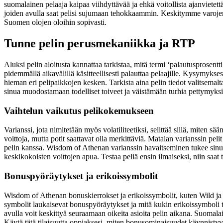
suomalainen pelaaja kaipaa viihdyttävää ja ehkä voitollista ajanvietet
joiden avulla saat pelisi sujumaan tehokkaammin. Keskitymme varojen kä
Suomen olojen oloihin sopivasti.
Tunne pelin perusmekaniikka ja RTP
Aluksi pelin aloitusta kannattaa tarkistaa, mitä termi ‘palautusprosen
pidemmällä aikavälillä käsitteellisesti palauttaa pelaajille. Kysymyks
hieman eri pelipaikkojen kesken. Tarkista aina pelin tiedot valitsema
sinua muodostamaan todelliset toiveet ja väistämään turhia pettymyksi
Vaihtelun vaikutus pelikokemukseen
Varianssi, jota nimitetään myös volatiliteetiksi, selittää sillä, miten 
voittoja, mutta potit saattavat olla merkittäviä. Matalan varianssin p
pelin kanssa. Wisdom of Athenan varianssin havaitseminen tukee sinua p
keskikokoisten voittojen apua. Testaa peliä ensin ilmaiseksi, niin saat
Bonuspyöräytykset ja erikoissymbolit
Wisdom of Athenan bonuskierrokset ja erikoissymbolit, kuten Wild ja Sc
symbolit laukaisevat bonuspyöräytykset ja mitä kukin erikoissymboli te
avulla voit keskittyä seuraamaan oikeita asioita pelin aikana. Suomala
Käytä tätä tilaisuutta oppiaksesi, miten bonusominaisuudet käynnisty