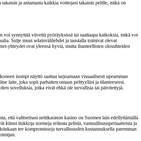
akaisin ja antamasta kaikkia voittojasi takaisin pelille, mikä on
ain voi synnyttää viivettä pyöräyksissä tai saattaapa katkoksia, mikä voi
lia. Sulje muut selainvälilehdet ja taustalla toimivat olevat
rnet-yhteydet ovat yleensä hyviä, mutta ihanteellisten olosuhteiden
tokoneen isompi näyttö saattaa tarjoamaan visuaalisesti upeamman
 laite, joka sopii parhaiten omaan pelityyliisi ja tilanteeseesi.
n sovelluksia, jotka eivät ehkä ole turvallisia tai päivitettyjä.
ta, että valitsemasi nettikasinon kasino on Suomen lain edellyttämällä
kiinni tiukkoja normeja reilusta pelistä, vastuullisuusperiaatteista ja
illoinkaan tee kompromisseja turvallisuuden kustannuksella paremman
oimijan.