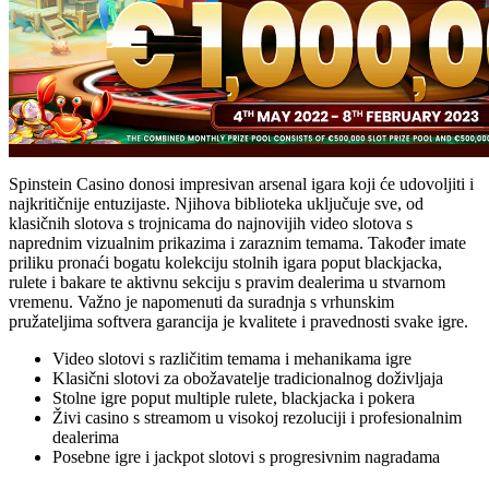
Spinstein Casino donosi impresivan arsenal igara koji će udovoljiti i
najkritičnije entuzijaste. Njihova biblioteka uključuje sve, od
klasičnih slotova s trojnicama do najnovijih video slotova s
naprednim vizualnim prikazima i zaraznim temama. Također imate
priliku pronaći bogatu kolekciju stolnih igara poput blackjacka,
rulete i bakare te aktivnu sekciju s pravim dealerima u stvarnom
vremenu. Važno je napomenuti da suradnja s vrhunskim
pružateljima softvera garancija je kvalitete i pravednosti svake igre.
Video slotovi s različitim temama i mehanikama igre
Klasični slotovi za obožavatelje tradicionalnog doživljaja
Stolne igre poput multiple rulete, blackjacka i pokera
Živi casino s streamom u visokoj rezoluciji i profesionalnim
dealerima
Posebne igre i jackpot slotovi s progresivnim nagradama