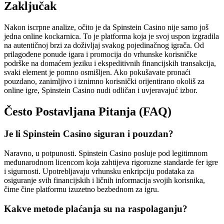
Zaključak
Nakon iscrpne analize, očito je da Spinstein Casino nije samo još
jedna online kockarnica. To je platforma koja je svoj uspon izgradila
na autentičnoj brzi za doživljaj svakog pojedinačnog igrača. Od
prilagođene ponude igara i promocija do vrhunske korisničke
podrške na domaćem jeziku i ekspeditivnih financijskih transakcija,
svaki element je pomno osmišljen. Ako pokušavate pronaći
pouzdano, zanimljivo i iznimno korisnički orijentirano okoliš za
online igre, Spinstein Casino nudi odličan i uvjeravajuć izbor.
Često Postavljana Pitanja (FAQ)
Je li Spinstein Casino siguran i pouzdan?
Naravno, u potpunosti. Spinstein Casino posluje pod legitimnom
međunarodnom licencom koja zahtijeva rigorozne standarde fer igre
i sigurnosti. Upotrebljavaju vrhunsku enkripciju podataka za
osiguranje svih financijskih i ličnih informacija svojih korisnika,
čime čine platformu izuzetno bezbednom za igru.
Kakve metode plaćanja su na raspolaganju?