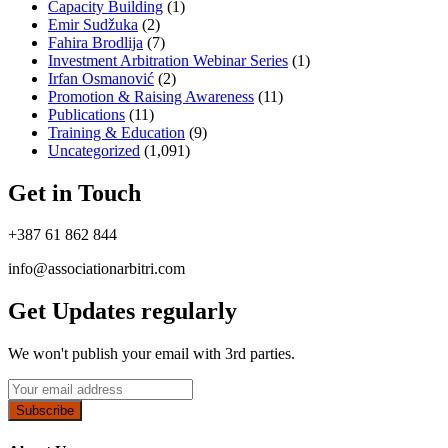
Capacity Building
(1)
Emir Sudžuka​
(2)
Fahira Brodlija
(7)
Investment Arbitration Webinar Series
(1)
Irfan Osmanović​
(2)
Promotion & Raising Awareness
(11)
Publications
(11)
Training & Education
(9)
Uncategorized
(1,091)
Get in Touch
+387 61 862 844
info@associationarbitri.com
Get Updates regularly
We won't publish your email with 3rd parties.
Subscribe