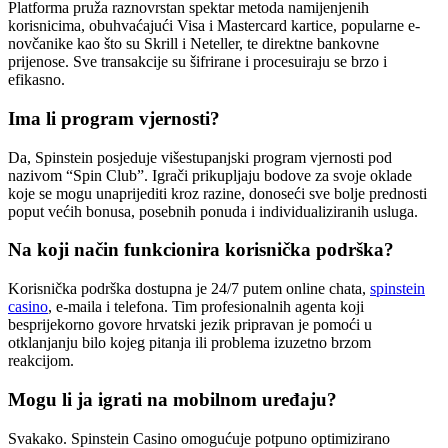
Platforma pruža raznovrstan spektar metoda namijenjenih
korisnicima, obuhvaćajući Visa i Mastercard kartice, popularne e-
novčanike kao što su Skrill i Neteller, te direktne bankovne
prijenose. Sve transakcije su šifrirane i procesuiraju se brzo i
efikasno.
Ima li program vjernosti?
Da, Spinstein posjeduje višestupanjski program vjernosti pod
nazivom “Spin Club”. Igrači prikupljaju bodove za svoje oklade
koje se mogu unaprijediti kroz razine, donoseći sve bolje prednosti
poput većih bonusa, posebnih ponuda i individualiziranih usluga.
Na koji način funkcionira korisnička podrška?
Korisnička podrška dostupna je 24/7 putem online chata,
spinstein
casino
, e-maila i telefona. Tim profesionalnih agenta koji
besprijekorno govore hrvatski jezik pripravan je pomoći u
otklanjanju bilo kojeg pitanja ili problema izuzetno brzom
reakcijom.
Mogu li ja igrati na mobilnom uređaju?
Svakako. Spinstein Casino omogućuje potpuno optimizirano