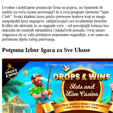
Uvodne i uobičajene promocije česta su pojava, no Spinstein ih
uzdiže na veću razinu povezujući ih u svoj program vjernosti “Spin
Club”. Svaki klađeni iznos pruža vjernosne bodove koji se mogu
unaprijediti kroz stupnjeve, otključavajući sve kvalitetnije benefite.
Koliko ste aktivniji, to su nagrade veće – od povoljnijih bonusa bez
depozita do osobnih menadžera i isključivih ponuda. Ovaj sustav
osigurava da se vaša predanost neprestano nagrađuje, a ne samo na
početnom dijelu vašeg putovanja.
Potpuna Izbor Igara za Sve Ukuse