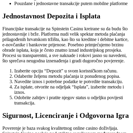
Pouzdane i jednostavne transakcije putem mobilne platforme
Jednostavnost Depozita i Isplata
Financijske transakcije na Spinstein Casinu kreirane su da budu što
jednostavnije i brže. Platforma nudi velik spektar metoda plaćanja
prilagođenih hrvatskom tržištu, kao što su kreditne i debitne kartice,
e-novčanike i bankovne prijenose. Posebno primjećujemo brzinu
obrade isplata, koja je često znatno iznad industrijskog prosjeka.
Procesi su transparentni, a sve naknade i rokovi jasno su navedeni,
što sprečava neugodna iznenađenja i gradi dugoročno povjerenje.
Izaberite opciju “Depozit” u svom korisničkom računu.
Odaberite željenu metodu plaćanja iz ponuđenog popisa.
Navedite iznos i potrebne podatke te potvrdite transakciju.
Za isplate, otvorite na odjeljak “Isplata”, izaberite metodu i
iznos.
Odobrite zahtjev i pratite njegov status u odjeljku povijesti
transakcija.
Sigurnost, Licenciranje i Odgovorna Igra
Poverenje je baza svakog kvalitetnog online casino doživljaja.