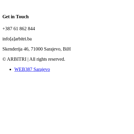
Get in Touch
+387 61 862 844
info[a]arbitri.ba
Skenderija 46, 71000 Sarajevo, BiH
© ARBITRI | All rights reserved.
WEB387 Sarajevo