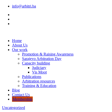
info@arbitri.ba
Home
About Us
Our work
Promotion & Raising Awareness
Sarajevo Arbitration Day
Capacity building
Judiciary
Vis Moot
Publications
Arbitration resources
Training & Education
Blog
Contact Us
Membership
Uncategorized