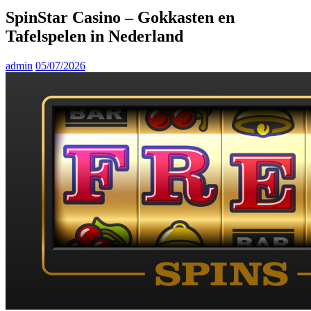
SpinStar Casino – Gokkasten en
Tafelspelen in Nederland
admin
05/07/2026