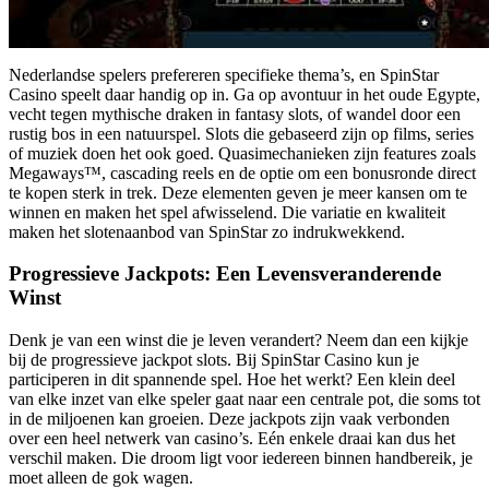
Nederlandse spelers prefereren specifieke thema’s, en SpinStar
Casino speelt daar handig op in. Ga op avontuur in het oude Egypte,
vecht tegen mythische draken in fantasy slots, of wandel door een
rustig bos in een natuurspel. Slots die gebaseerd zijn op films, series
of muziek doen het ook goed. Quasimechanieken zijn features zoals
Megaways™, cascading reels en de optie om een bonusronde direct
te kopen sterk in trek. Deze elementen geven je meer kansen om te
winnen en maken het spel afwisselend. Die variatie en kwaliteit
maken het slotenaanbod van SpinStar zo indrukwekkend.
Progressieve Jackpots: Een Levensveranderende
Winst
Denk je van een winst die je leven verandert? Neem dan een kijkje
bij de progressieve jackpot slots. Bij SpinStar Casino kun je
participeren in dit spannende spel. Hoe het werkt? Een klein deel
van elke inzet van elke speler gaat naar een centrale pot, die soms tot
in de miljoenen kan groeien. Deze jackpots zijn vaak verbonden
over een heel netwerk van casino’s. Eén enkele draai kan dus het
verschil maken. Die droom ligt voor iedereen binnen handbereik, je
moet alleen de gok wagen.