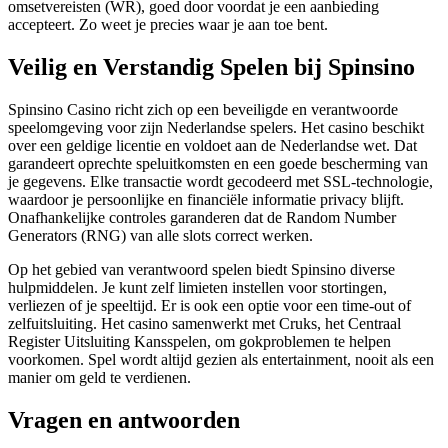
omsetvereisten (WR), goed door voordat je een aanbieding
accepteert. Zo weet je precies waar je aan toe bent.
Veilig en Verstandig Spelen bij Spinsino
Spinsino Casino richt zich op een beveiligde en verantwoorde
speelomgeving voor zijn Nederlandse spelers. Het casino beschikt
over een geldige licentie en voldoet aan de Nederlandse wet. Dat
garandeert oprechte speluitkomsten en een goede bescherming van
je gegevens. Elke transactie wordt gecodeerd met SSL-technologie,
waardoor je persoonlijke en financiële informatie privacy blijft.
Onafhankelijke controles garanderen dat de Random Number
Generators (RNG) van alle slots correct werken.
Op het gebied van verantwoord spelen biedt Spinsino diverse
hulpmiddelen. Je kunt zelf limieten instellen voor stortingen,
verliezen of je speeltijd. Er is ook een optie voor een time-out of
zelfuitsluiting. Het casino samenwerkt met Cruks, het Centraal
Register Uitsluiting Kansspelen, om gokproblemen te helpen
voorkomen. Spel wordt altijd gezien als entertainment, nooit als een
manier om geld te verdienen.
Vragen en antwoorden