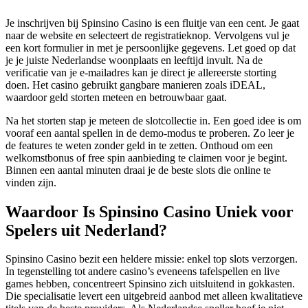
Je inschrijven bij Spinsino Casino is een fluitje van een cent. Je gaat
naar de website en selecteert de registratieknop. Vervolgens vul je
een kort formulier in met je persoonlijke gegevens. Let goed op dat
je je juiste Nederlandse woonplaats en leeftijd invult. Na de
verificatie van je e-mailadres kan je direct je allereerste storting
doen. Het casino gebruikt gangbare manieren zoals iDEAL,
waardoor geld storten meteen en betrouwbaar gaat.
Na het storten stap je meteen de slotcollectie in. Een goed idee is om
vooraf een aantal spellen in de demo-modus te proberen. Zo leer je
de features te weten zonder geld in te zetten. Onthoud om een
welkomstbonus of free spin aanbieding te claimen voor je begint.
Binnen een aantal minuten draai je de beste slots die online te
vinden zijn.
Waardoor Is Spinsino Casino Uniek voor
Spelers uit Nederland?
Spinsino Casino bezit een heldere missie: enkel top slots verzorgen.
In tegenstelling tot andere casino’s eveneens tafelspellen en live
games hebben, concentreert Spinsino zich uitsluitend in gokkasten.
Die specialisatie levert een uitgebreid aanbod met alleen kwalitatieve