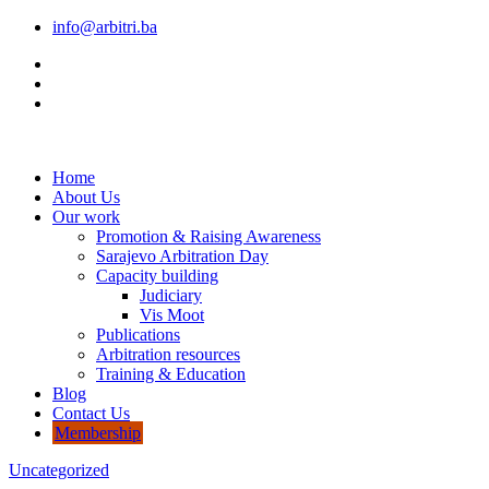
info@arbitri.ba
Home
About Us
Our work
Promotion & Raising Awareness
Sarajevo Arbitration Day
Capacity building
Judiciary
Vis Moot
Publications
Arbitration resources
Training & Education
Blog
Contact Us
Membership
Uncategorized