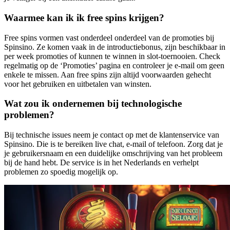
Waarmee kan ik ik free spins krijgen?
Free spins vormen vast onderdeel onderdeel van de promoties bij
Spinsino. Ze komen vaak in de introductiebonus, zijn beschikbaar in
per week promoties of kunnen te winnen in slot-toernooien. Check
regelmatig op de ‘Promoties’ pagina en controleer je e-mail om geen
enkele te missen. Aan free spins zijn altijd voorwaarden gehecht
voor het gebruiken en uitbetalen van winsten.
Wat zou ik ondernemen bij technologische
problemen?
Bij technische issues neem je contact op met de klantenservice van
Spinsino. Die is te bereiken live chat, e-mail of telefoon. Zorg dat je
je gebruikersnaam en een duidelijke omschrijving van het probleem
bij de hand hebt. De service is in het Nederlands en verhelpt
problemen zo spoedig mogelijk op.