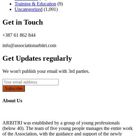
Training & Education
(9)
Uncategorized
(1,091)
Get in Touch
+387 61 862 844
info@associationarbitri.com
Get Updates regularly
We won't publish your email with 3rd parties.
Subscribe
About Us
ARBITRI was established by a group of young professionals
(below 40). The team of five young people manages the entire work
of the Association, with the guidance and support of the newly