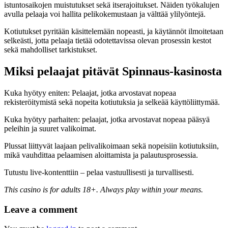
istuntosaikojen muistutukset sekä itserajoitukset. Näiden työkalujen
avulla pelaaja voi hallita pelikokemustaan ja välttää ylilyöntejä.
Kotiutukset pyritään käsittelemään nopeasti, ja käytännöt ilmoitetaan
selkeästi, jotta pelaaja tietää odotettavissa olevan prosessin kestot
sekä mahdolliset tarkistukset.
Miksi pelaajat pitävät Spinnaus-kasinosta
Kuka hyötyy eniten: Pelaajat, jotka arvostavat nopeaa
rekisteröitymistä sekä nopeita kotiutuksia ja selkeää käyttöliittymää.
Kuka hyötyy parhaiten: pelaajat, jotka arvostavat nopeaa pääsyä
peleihin ja suuret valikoimat.
Plussat liittyvät laajaan pelivalikoimaan sekä nopeisiin kotiutuksiin,
mikä vauhdittaa pelaamisen aloittamista ja palautusprosessia.
Tutustu live-kontenttiin – pelaa vastuullisesti ja turvallisesti.
This casino is for adults 18+. Always play within your means.
Leave a comment