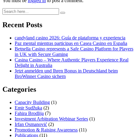
You must be
logged in
to post a comment.
Recent Posts
candyland casino 2026: Guía de plataforma y experiencia
Paz mental mientras participas en Casea Casino en España
Betnella Casino represents a Safe Casino Platform for Players
in UK with Secure Gaming
Casina Casino – Where Authentic Players Experience Real
Delight in Australia
Jetzt anmelden und Ihren Bonus in Deutschland beim
BroWinner Casino sichern
Categories
Capacity Building
(1)
Emir Sudžuka​
(2)
Fahira Brodlija
(7)
Investment Arbitration Webinar Series
(1)
Irfan Osmanović​
(2)
Promotion & Raising Awareness
(11)
Publications
(11)