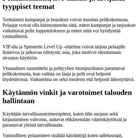
tyyppiset teemat
Terttulaiset kampanjat ja bonukset voivat muuttaa pelikokemusta.
Pelaajat voivat olla kiinnostuneita siitä, miten kampanjat ja tarjoukset
vaikuttavat pelin lopputulokseen ja miten niitä voi hyödyntää
vastuullisesti.
VIP-tila ja Spinnerin Level Up -ohjelma voivat tarjota pelaajille
lisäarvoa ja jatkuvaa edistystä; asia, joka motivoi sitoutumaan
sivuston käyttöön.
Visuaalinen suunnittelu ja pelityylien monipuolisuus parantavat
pelikokemusta, kun valinta on laaja ja pelit ovat helposti
löydettävissä. Vaikutelma on sekä moderni että helposti lähestyttävä.
Käytännön vinkit ja varotoimet talouden
hallintaan
Käyttäjän turvallisuustoimeenpiteet, kuten tilin suojaus sekä
kirjautumisen valvonta, auttavat ehkäisemään väärinkäytöksiä ja
parantavat yleistä turvallisuutta.
Vastuullinen pelaaminen sisältää käytäntöjä kuten talletusrajat,