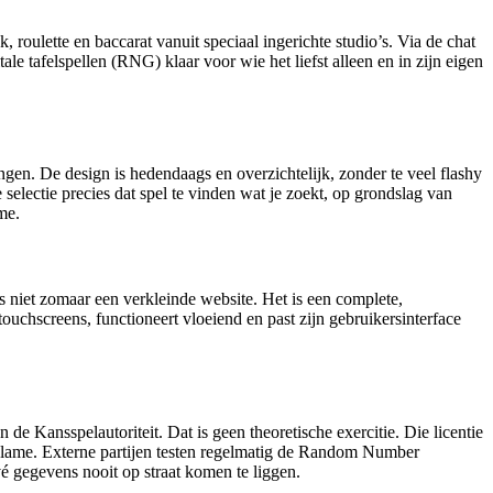
k, roulette en baccarat vanuit speciaal ingerichte studio’s. Via de chat
ale tafelspellen (RNG) klaar voor wie het liefst alleen en in zijn eigen
ngen. De design is hedendaags en overzichtelijk, zonder te veel flashy
selectie precies dat spel te vinden wat je zoekt, op grondslag van
me.
s niet zomaar een verkleinde website. Het is een complete,
touchscreens, functioneert vloeiend en past zijn gebruikersinterface
 de Kansspelautoriteit. Dat is geen theoretische exercitie. Die licentie
reclame. Externe partijen testen regelmatig de Random Number
vé gegevens nooit op straat komen te liggen.