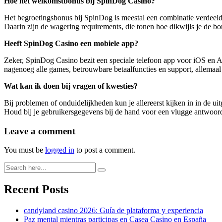
Hoe het welkomstbonus bij SpinDog Casino?
Het begroetingsbonus bij SpinDog is meestal een combinatie verdeeld o
Daarin zijn de wagering requirements, die tonen hoe dikwijls je de bo
Heeft SpinDog Casino een mobiele app?
Zeker, SpinDog Casino bezit een speciale telefoon app voor iOS en An
nagenoeg alle games, betrouwbare betaalfuncties en support, allemaal
Wat kan ik doen bij vragen of kwesties?
Bij problemen of onduidelijkheden kun je allereerst kijken in in de ui
Houd bij je gebruikersgegevens bij de hand voor een vlugge antwoord
Leave a comment
You must be
logged in
to post a comment.
Recent Posts
candyland casino 2026: Guía de plataforma y experiencia
Paz mental mientras participas en Casea Casino en España