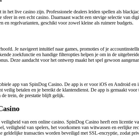
in het live casino zijn. Professionele dealers leiden spellen als blackjac
 sfeer in een echt casino. Daarnaast wacht een stevige selectie van digit
n en regelvarianten, geschikt voor zowel kleine als ruimere budgets.
ofd. Je navigeert intuïtief naar games, promoties of je accountinstelli
ende zoekfunctie en handige filteropties helpen je om in de uitgebreide 
s bonus. Deze aandacht voor het ontwerp maakt het spel gewoon aangena
 mobiele app van SpinDog Casino. De app is er voor iOS en Android en i
t veilig betalen en je bereikt de klantendienst. De app is gemaakt voor 
 trein, de prestatie blijft gelijk.
Casino
 veiligheid van een online casino. SpinDog Casino heeft een licentie van
 spel, veiligheid van spelers, het voorkomen van witwassen en eerlijke 
le geldelijke transacties worden beveiligd met SSL-encryptie, zodat pri