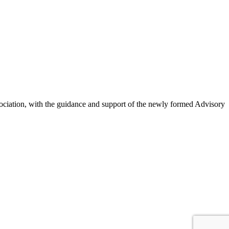
ciation, with the guidance and support of the newly formed Advisory