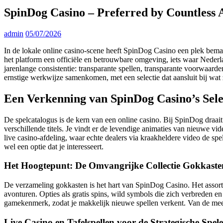
SpinDog Casino – Preferred by Countless 
admin
05/07/2026
In de lokale online casino-scene heeft SpinDog Casino een plek bemac
het platform een officiële en betrouwbare omgeving, iets waar Nederla
jarenlange consistentie: transparante spellen, transparante voorwaa
ernstige werkwijze samenkomen, met een selectie dat aansluit bij wat 
Een Verkenning van SpinDog Casino’s Sele
De spelcatalogus is de kern van een online casino. Bij SpinDog draait
verschillende titels. Je vindt er de levendige animaties van nieuwe v
live casino-afdeling, waar echte dealers via kraakheldere video de spel
wel een optie dat je interesseert.
Het Hoogtepunt: De Omvangrijke Collectie Gokkaste
De verzameling gokkasten is het hart van SpinDog Casino. Het assortim
avonturen. Opties als gratis spins, wild symbols die zich verbreden en 
gamekenmerk, zodat je makkelijk nieuwe spellen verkent. Van de mees
Live Casino en Tafelspellen voor de Strategische Spele