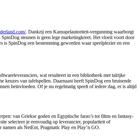
ederland.com/
. Dankzij een Kansspelautoriteit-vergunning waarborgt
s SpinDog steunen is geen lege marketingkreet. Het vloeit voort door
ders is SpinDog een bestemming geworden waar speelplezier en een
wareleveranciers, wat resulteert in een bibliotheek met talrijke
sche keuzes van tafelspellen. Daarnaast heeft SpinDog een bruisende
nen beïnvloeden. Of je nu regelmatig speelt of iedere dag, er is altijd
erpen: van Griekse goden en Egyptische farao’s tot films en fantasy-
ite selecteer je eenvoudig op leverancier, populariteit of
oor namen als NetEnt, Pragmatic Play en Play’n GO.