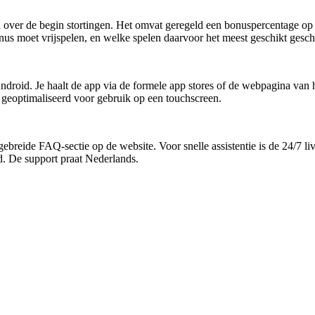
ver de begin stortingen. Het omvat geregeld een bonuspercentage op je 
nus moet vrijspelen, en welke spelen daarvoor het meest geschikt geschi
droid. Je haalt de app via de formele app stores of de webpagina van h
 geoptimaliseerd voor gebruik op een touchscreen.
tgebreide FAQ-sectie op de website. Voor snelle assistentie is de 24/7 li
. De support praat Nederlands.