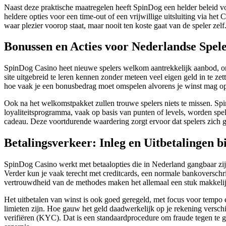
Naast deze praktische maatregelen heeft SpinDog een helder beleid voor
heldere opties voor een time-out of een vrijwillige uitsluiting via het
waar plezier voorop staat, maar nooit ten koste gaat van de speler ze
Bonussen en Acties voor Nederlandse Spel
SpinDog Casino heet nieuwe spelers welkom aantrekkelijk aanbod, o
site uitgebreid te leren kennen zonder meteen veel eigen geld in te z
hoe vaak je een bonusbedrag moet omspelen alvorens je winst mag opn
Ook na het welkomstpakket zullen trouwe spelers niets te missen. Spi
loyaliteitsprogramma, vaak op basis van punten of levels, worden spe
cadeau. Deze voortdurende waardering zorgt ervoor dat spelers zich
Betalingsverkeer: Inleg en Uitbetalingen b
SpinDog Casino werkt met betaalopties die in Nederland gangbaar zijn
Verder kun je vaak terecht met creditcards, een normale bankoverschrij
vertrouwdheid van de methodes maken het allemaal een stuk makkelij
Het uitbetalen van winst is ook goed geregeld, met focus voor tempo
limieten zijn. Hoe gauw het geld daadwerkelijk op je rekening verschij
verifiëren (KYC). Dat is een standaardprocedure om fraude tegen te ga