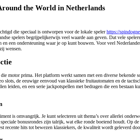
Around the World in Netherlands
htigd die speciaal is ontworpen voor de lokale speler
https://spindogn
ndse spelers begrijpelijkerwijs veel waarde aan geven. Dat vele speler
rden en een ondersteuning waar je op kunt bouwen. Voor veel Nederlan
zij wensen.
ctie
 die motor prima. Het platform werkt samen met een diverse bekende soft
ideo slots, de eeuwige eenvoud van klassieke fruitautomaten en de tacti
len leiden, en een serie jackpotspellen met bedragen die een bestaan kun
n
ent is omvangrijk. Je kunt selecteren uit thema’s over allerlei onderw
speciale bonusrondes zijn talrijk, wat elke ronde boeiend houdt. Op de s
t recente hits tot bewezen klassiekers, de kwaliteit wordt geleverd d
r