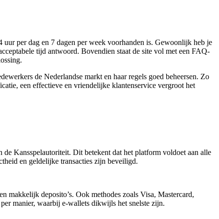
24 uur per dag en 7 dagen per week voorhanden is. Gewoonlijk heb je
acceptabele tijd antwoord. Bovendien staat de site vol met een FAQ-
lossing.
tmedewerkers de Nederlandse markt en haar regels goed beheersen. Zo
atie, een effectieve en vriendelijke klantenservice vergroot het
de Kansspelautoriteit. Dit betekent dat het platform voldoet aan alle
eid en geldelijke transacties zijn beveiligd.
en makkelijk deposito’s. Ook methodes zoals Visa, Mastercard,
 manier, waarbij e-wallets dikwijls het snelste zijn.