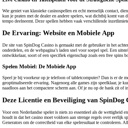
Wie geniet van klassieke casinospellen en echt menselijk contact, dient 
kun je praten met de dealer en andere spelers, wat dichtbij komt van de
tempo deelneemt. Deze spellen hebben vaak verschillende inzetlimiete
De Ervaring: Website en Mobiele App
De site van SpinDog Casino is gemaakt met de gebruiker in het achterho
onderdelen, en de webpagina’s laden snel voor soepel spel. Een uitstek
ontwikkelaar, soort of een specifiek eigenschap zoals een free spin
Spelen Mobiel: De Mobiele App
Speel je bij voorkeur op je telefoon of tabletcomputer? Dan is er de
geoptimaliseerde ervaring. Nagenoeg alle games zijn speelklaar, je kun
naadloos aan het compactere scherm aan. Of je nu op de bank zit of in de
Deze Licentie en Beveiliging van SpinDog 
Voor een Nederlandse speler is niets zo essentieel als de wettigheid en
houdt in dat het casino moet voldoen aan strenge regels over eerlijk
Generators om de correctheid van elke spelresultaat te controleren. Al