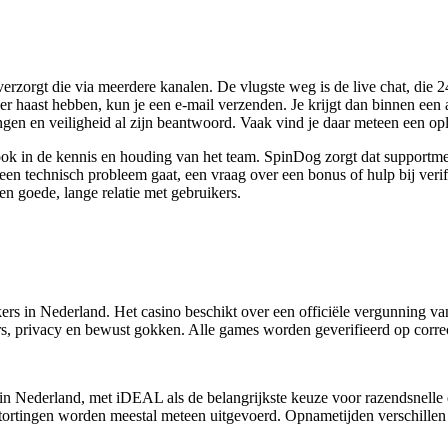
erzorgt die via meerdere kanalen. De vlugste weg is de live chat, die 
r haast hebben, kun je een e-mail verzenden. Je krijgt dan binnen een 
ngen en veiligheid al zijn beantwoord. Vaak vind je daar meteen een op
ar ook in de kennis en houding van het team. SpinDog zorgt dat suppor
n technisch probleem gaat, een vraag over een bonus of hulp bij verific
en goede, lange relatie met gebruikers.
s in Nederland. Het casino beschikt over een officiële vergunning van 
rs, privacy en bewust gokken. Alle games worden geverifieerd op correcth
in Nederland, met iDEAL als de belangrijkste keuze voor razendsnelle 
ortingen worden meestal meteen uitgevoerd. Opnametijden verschillen per