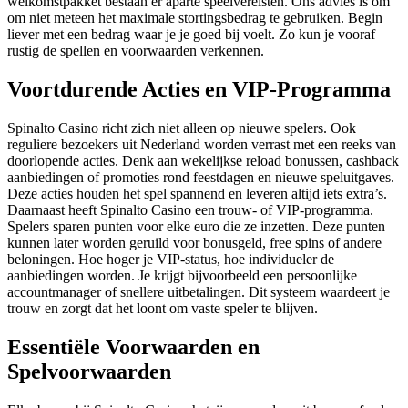
welkomstpakket bestaan er aparte speelvereisten. Ons advies is om
om niet meteen het maximale stortingsbedrag te gebruiken. Begin
liever met een bedrag waar je je goed bij voelt. Zo kun je vooraf
rustig de spellen en voorwaarden verkennen.
Voortdurende Acties en VIP-Programma
Spinalto Casino richt zich niet alleen op nieuwe spelers. Ook
reguliere bezoekers uit Nederland worden verrast met een reeks van
doorlopende acties. Denk aan wekelijkse reload bonussen, cashback
aanbiedingen of promoties rond feestdagen en nieuwe speluitgaves.
Deze acties houden het spel spannend en leveren altijd iets extra’s.
Daarnaast heeft Spinalto Casino een trouw- of VIP-programma.
Spelers sparen punten voor elke euro die ze inzetten. Deze punten
kunnen later worden geruild voor bonusgeld, free spins of andere
beloningen. Hoe hoger je VIP-status, hoe individueler de
aanbiedingen worden. Je krijgt bijvoorbeeld een persoonlijke
accountmanager of snellere uitbetalingen. Dit systeem waardeert je
trouw en zorgt dat het loont om vaste speler te blijven.
Essentiële Voorwaarden en
Spelvoorwaarden