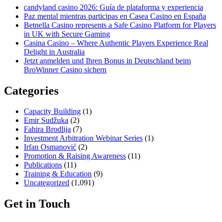
candyland casino 2026: Guía de plataforma y experiencia
Paz mental mientras participas en Casea Casino en España
Betnella Casino represents a Safe Casino Platform for Players
in UK with Secure Gaming
Casina Casino – Where Authentic Players Experience Real
Delight in Australia
Jetzt anmelden und Ihren Bonus in Deutschland beim
BroWinner Casino sichern
Categories
Capacity Building
(1)
Emir Sudžuka​
(2)
Fahira Brodlija
(7)
Investment Arbitration Webinar Series
(1)
Irfan Osmanović​
(2)
Promotion & Raising Awareness
(11)
Publications
(11)
Training & Education
(9)
Uncategorized
(1,091)
Get in Touch