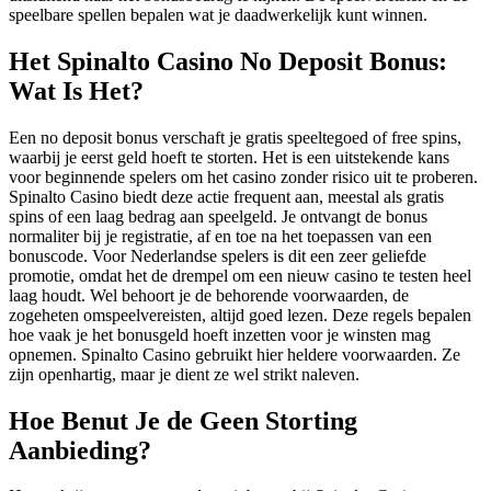
speelbare spellen bepalen wat je daadwerkelijk kunt winnen.
Het Spinalto Casino No Deposit Bonus:
Wat Is Het?
Een no deposit bonus verschaft je gratis speeltegoed of free spins,
waarbij je eerst geld hoeft te storten. Het is een uitstekende kans
voor beginnende spelers om het casino zonder risico uit te proberen.
Spinalto Casino biedt deze actie frequent aan, meestal als gratis
spins of een laag bedrag aan speelgeld. Je ontvangt de bonus
normaliter bij je registratie, af en toe na het toepassen van een
bonuscode. Voor Nederlandse spelers is dit een zeer geliefde
promotie, omdat het de drempel om een nieuw casino te testen heel
laag houdt. Wel behoort je de behorende voorwaarden, de
zogeheten omspeelvereisten, altijd goed lezen. Deze regels bepalen
hoe vaak je het bonusgeld hoeft inzetten voor je winsten mag
opnemen. Spinalto Casino gebruikt hier heldere voorwaarden. Ze
zijn openhartig, maar je dient ze wel strikt naleven.
Hoe Benut Je de Geen Storting
Aanbieding?