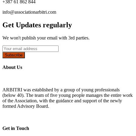
+387 61 862 844
info@associationarbitri.com
Get Updates regularly
We won't publish your email with 3rd parties.
Subscribe
About Us
ARBITRI was established by a group of young professionals
(below 40). The team of five young people manages the entire work
of the Association, with the guidance and support of the newly
formed Advisory Board.
Get in Touch