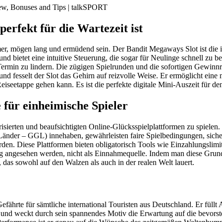
erfekt für die Wartezeit ist
er, mögen lang und ermüdend sein. Der Bandit Megaways Slot ist die 
und bietet eine intuitive Steuerung, die sogar für Neulinge schnell zu be
ermin zu lindern. Die zügigen Spielrunden und die sofortigen Gewinn
und fesselt der Slot das Gehirn auf reizvolle Weise. Er ermöglicht ein
Reiseetappe gehen kann. Es ist die perfekte digitale Mini-Auszeit für d
 für einheimische Spieler
risierten und beaufsichtigten Online-Glücksspielplattformen zu spielen.
änder – GGL) innehaben, gewährleisten faire Spielbedingungen, siche
rden. Diese Plattformen bieten obligatorisch Tools wie Einzahlungslimit
ng angesehen werden, nicht als Einnahmequelle. Indem man diese Grund
 das sowohl auf den Walzen als auch in der realen Welt lauert.
hrte für sämtliche international Touristen aus Deutschland. Er füllt Auf
 und weckt durch sein spannendes Motiv die Erwartung auf die bevor