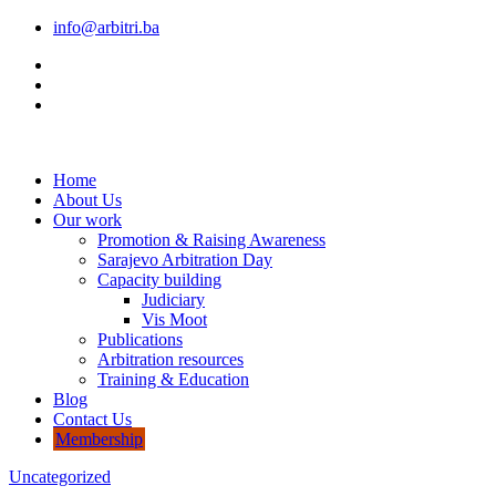
info@arbitri.ba
Home
About Us
Our work
Promotion & Raising Awareness
Sarajevo Arbitration Day
Capacity building
Judiciary
Vis Moot
Publications
Arbitration resources
Training & Education
Blog
Contact Us
Membership
Uncategorized