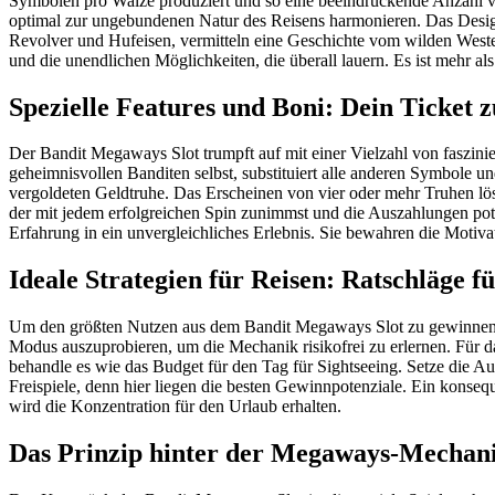
Symbolen pro Walze produziert und so eine beeindruckende Anzahl vo
optimal zur ungebundenen Natur des Reisens harmonieren. Das Design
Revolver und Hufeisen, vermitteln eine Geschichte vom wilden Weste
und die unendlichen Möglichkeiten, die überall lauern. Es ist mehr als 
Spezielle Features und Boni: Dein Ticket 
Der Bandit Megaways Slot trumpft auf mit einer Vielzahl von faszini
geheimnisvollen Banditen selbst, substituiert alle anderen Symbole
vergoldeten Geldtruhe. Das Erscheinen von vier oder mehr Truhen löst
der mit jedem erfolgreichen Spin zunimmst und die Auszahlungen pot
Erfahrung in ein unvergleichliches Erlebnis. Sie bewahren die Motivat
Ideale Strategien für Reisen: Ratschläge f
Um den größten Nutzen aus dem Bandit Megaways Slot zu gewinnen, in
Modus auszuprobieren, um die Mechanik risikofrei zu erlernen. Für da
behandle es wie das Budget für den Tag für Sightseeing. Setze die A
Freispiele, denn hier liegen die besten Gewinnpotenziale. Ein konseque
wird die Konzentration für den Urlaub erhalten.
Das Prinzip hinter der Megaways-Mechan