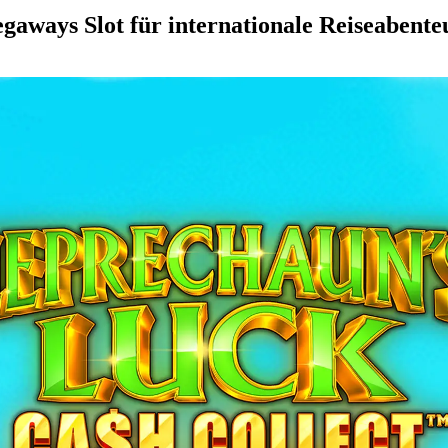
gaways Slot für internationale Reiseabente