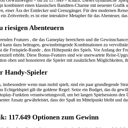
n Gewinnwegen – bis zu 117.649 – schafft. Dieses dynamische Spielpr
 kombiniert einen klassischen Banditen-Charme mit neuester Grafik u
n, einer Ära der Entdecker und Grenzgänger. Für den modernen Reisen
ein Zeitvertreib; es ist eine interaktive Metapher für das Abenteuer, das
zu riesigen Abenteuern
erenden Features , die das Gameplay bereichern und die Gewinnchancen
 und kann dazu beitragen, gewinnbringende Kombinationen zu vervollst
 die Freispiele-Runde , den Höhepunkt des Spiels. Vor Anfang der Freisp
enziell erhöht. Diese Bonus-Features sind wie unerwartete Reise-Upgr
ion oben und honorieren die Spieler mit zusätzlichen Möglichkeiten, ih
ür Handy-Spieler
sbesondere wenn man mobil spielt, sind ein paar grundlegende Strategi
s Echtgeldspiel gilt die goldene Regel: Setze ein Budget, das du gewil
utoplay-Funktion verantwortungsvoll, um bei langen Spielsessions den
nter Ansatz gewährleistet, dass der Spaß im Mittelpunkt bleibt und das 
ik: 117.649 Optionen zum Gewinn