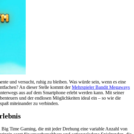
te und versucht, ruhig zu bleiben. Was würde sein, wenn es eine
 entfachen? An dieser Stelle kommt der
Mehrspieler Bandit Megaways
n unterwegs aus auf dem Smartphone erlebt werden kann. Mit seiner
nteuers und der endlosen Möglichkeiten ideal ein – so wie die
elspaß miteinander zu verbinden.
rlebnis
n Big Time Gaming, die mit jeder Drehung eine variable Anzahl von