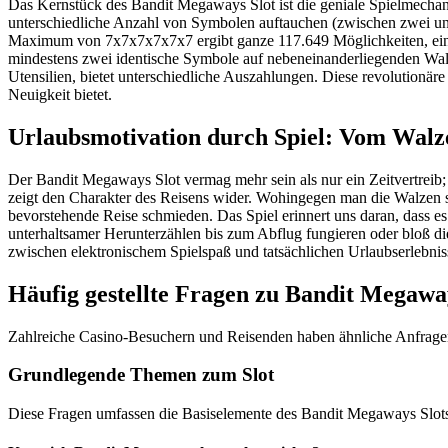
Das Kernstück des Bandit Megaways Slot ist die geniale Spielmechani
unterschiedliche Anzahl von Symbolen auftauchen (zwischen zwei un
Maximum von 7x7x7x7x7x7 ergibt ganze 117.649 Möglichkeiten, eine
mindestens zwei identische Symbole auf nebeneinanderliegenden Walz
Utensilien, bietet unterschiedliche Auszahlungen. Diese revolutionär
Neuigkeit bietet.
Urlaubsmotivation durch Spiel: Vom Walzen
Der Bandit Megaways Slot vermag mehr sein als nur ein Zeitvertreib
zeigt den Charakter des Reisens wider. Wohingegen man die Walzen s
bevorstehende Reise schmieden. Das Spiel erinnert uns daran, dass es 
unterhaltsamer Herunterzählen bis zum Abflug fungieren oder bloß di
zwischen elektronischem Spielspaß und tatsächlichen Urlaubserlebnisse
Häufig gestellte Fragen zu Bandit Megaw
Zahlreiche Casino-Besuchern und Reisenden haben ähnliche Anfragen z
Grundlegende Themen zum Slot
Diese Fragen umfassen die Basiselemente des Bandit Megaways Slots 