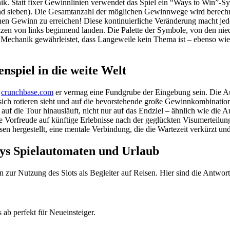
k. Statt fixer Gewinnlinien verwendet das Spiel ein “Ways to Win”-Sy
d sieben). Die Gesamtanzahl der möglichen Gewinnwege wird berechne
n Gewinn zu erreichen! Diese kontinuierliche Veränderung macht jed
en von links beginnend landen. Die Palette der Symbole, von den nied
e Mechanik gewährleistet, dass Langeweile kein Thema ist – ebenso wie a
spiel in die weite Welt
;
crunchbase.com
er vermag eine Fundgrube der Eingebung sein. Die Au
ich rotieren sieht und auf die bevorstehende große Gewinnkombination
auf die Tour hinausläuft, nicht nur auf das Endziel – ähnlich wie die 
e Vorfreude auf künftige Erlebnisse nach der geglückten Visumerteilu
n hergestellt, eine mentale Verbindung, die die Wartezeit verkürzt und
ays Spielautomaten und Urlaub
ur Nutzung des Slots als Begleiter auf Reisen. Hier sind die Antwort
ab perfekt für Neueinsteiger.