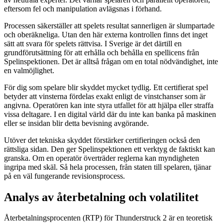
eftersom fel och manipulation avlägsnas i förhand.
Processen säkerställer att spelets resultat sannerligen är slumpartade
och oberäkneliga. Utan den här externa kontrollen finns det inget
sätt att svara för spelets rättvisa. I Sverige är det därtill en
grundförutsättning för att erhålla och behålla en spellicens från
Spelinspektionen. Det är alltså frågan om en total nödvändighet, inte
en valmöjlighet.
För dig som spelare blir skyddet mycket tydlig. Ett certifierat spel
betyder att vinsterna fördelas exakt enligt de vinstchanser som är
angivna. Operatören kan inte styra utfallet för att hjälpa eller straffa
vissa deltagare. I en digital värld där du inte kan banka på maskinen
eller se insidan blir detta bevisning avgörande.
Utöver det tekniska skyddet förstärker certifieringen också den
rättsliga sidan. Den ger Spelinspektionen ett verktyg de faktiskt kan
granska. Om en operatör överträder reglerna kan myndigheten
ingripa med skäl. Så hela processen, från staten till spelaren, tjänar
på en väl fungerande revisionsprocess.
Analys av återbetalning och volatilitet
Återbetalningsprocenten (RTP) för Thunderstruck 2 är en teoretisk