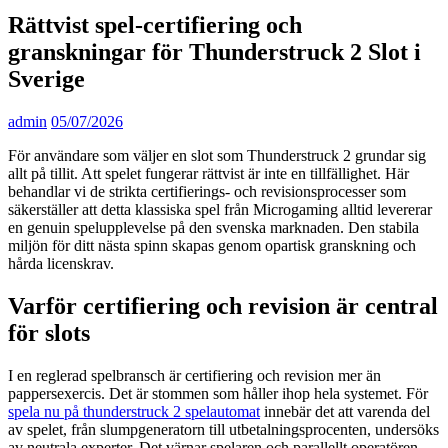
Rättvist spel-certifiering och
granskningar för Thunderstruck 2 Slot i
Sverige
admin
05/07/2026
För användare som väljer en slot som Thunderstruck 2 grundar sig
allt på tillit. Att spelet fungerar rättvist är inte en tillfällighet. Här
behandlar vi de strikta certifierings- och revisionsprocesser som
säkerställer att detta klassiska spel från Microgaming alltid levererar
en genuin spelupplevelse på den svenska marknaden. Den stabila
miljön för ditt nästa spinn skapas genom opartisk granskning och
hårda licenskrav.
Varför certifiering och revision är central
för slots
I en reglerad spelbransch är certifiering och revision mer än
pappersexercis. Det är stommen som håller ihop hela systemet. För
spela nu på thunderstruck 2 spelautomat
innebär det att varenda del
av spelet, från slumpgeneratorn till utbetalningsprocenten, undersöks
av neutrala experter. Det värnar spelaren och parallellt operatören,