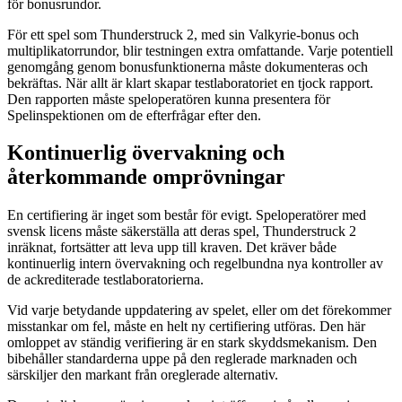
för bonusrundor.
För ett spel som Thunderstruck 2, med sin Valkyrie-bonus och
multiplikatorrundor, blir testningen extra omfattande. Varje potentiell
genomgång genom bonusfunktionerna måste dokumenteras och
bekräftas. När allt är klart skapar testlaboratoriet en tjock rapport.
Den rapporten måste speloperatören kunna presentera för
Spelinspektionen om de efterfrågar efter den.
Kontinuerlig övervakning och
återkommande omprövningar
En certifiering är inget som består för evigt. Speloperatörer med
svensk licens måste säkerställa att deras spel, Thunderstruck 2
inräknat, fortsätter att leva upp till kraven. Det kräver både
kontinuerlig intern övervakning och regelbundna nya kontroller av
de ackrediterade testlaboratorierna.
Vid varje betydande uppdatering av spelet, eller om det förekommer
misstankar om fel, måste en helt ny certifiering utföras. Den här
omloppet av ständig verifiering är en stark skyddsmekanism. Den
bibehåller standarderna uppe på den reglerade marknaden och
särskiljer den markant från oreglerade alternativ.