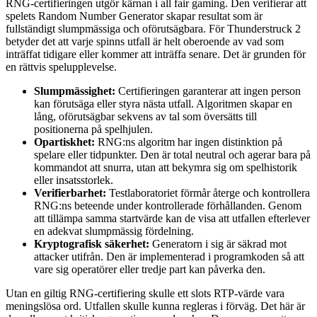
RNG-certifieringen utgör kärnan i all fair gaming. Den verifierar att
spelets Random Number Generator skapar resultat som är
fullständigt slumpmässiga och oförutsägbara. För Thunderstruck 2
betyder det att varje spinns utfall är helt oberoende av vad som
inträffat tidigare eller kommer att inträffa senare. Det är grunden för
en rättvis spelupplevelse.
Slumpmässighet:
Certifieringen garanterar att ingen person
kan förutsäga eller styra nästa utfall. Algoritmen skapar en
lång, oförutsägbar sekvens av tal som översätts till
positionerna på spelhjulen.
Opartiskhet:
RNG:ns algoritm har ingen distinktion på
spelare eller tidpunkter. Den är total neutral och agerar bara på
kommandot att snurra, utan att bekymra sig om spelhistorik
eller insatsstorlek.
Verifierbarhet:
Testlaboratoriet förmår återge och kontrollera
RNG:ns beteende under kontrollerade förhållanden. Genom
att tillämpa samma startvärde kan de visa att utfallen efterlever
en adekvat slumpmässig fördelning.
Kryptografisk säkerhet:
Generatorn i sig är säkrad mot
attacker utifrån. Den är implementerad i programkoden så att
vare sig operatörer eller tredje part kan påverka den.
Utan en giltig RNG-certifiering skulle ett slots RTP-värde vara
meningslösa ord. Utfallen skulle kunna regleras i förväg. Det här är