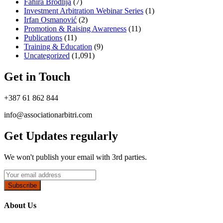
Fahira Brodlija
(7)
Investment Arbitration Webinar Series
(1)
Irfan Osmanović​
(2)
Promotion & Raising Awareness
(11)
Publications
(11)
Training & Education
(9)
Uncategorized
(1,091)
Get in Touch
+387 61 862 844
info@associationarbitri.com
Get Updates regularly
We won't publish your email with 3rd parties.
Subscribe
About Us