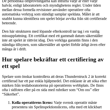
De periodiska omprövningarna kan inträffa varje år eller varje
halvår, enligt laboratoriets och myndighetens regler. Under tiden
mellan dessa formella revisioner använder operatörer ofta
automatiska verktyg som ständigt samplar speldata. Målet är att
snabbt kunna identifiera om spelet börjar avvika från sitt certifierade
beteende.
Den här strukturen med löpande efterkontroll tar tag i en vanlig
missuppfattning. Ett certifikat med ett gammalt datum säkerställer
inte att spelet är rättvist idag. Den verkliga garantin finns i den
ständiga tillsynen, som säkerställer att spelet förblir ärligt även efter
många år i drift.
Hur spelare bekräftar ett certifiering av
ett spel
Spelare som önskar kontrollera att deras Thunderstruck 2 är korrekt
certifierad har ett par enkla hjälpmedel. Det enklaste är att söka efter
märken från testlaboratorierna på operatörens webbplats. De finns
ofta i sidfoten eller på en sida med rubriker som “Om oss” eller
“Säkerhet”.
Kolla operatörens licens:
Varje svensk operatör måste
presentera sin Spelinspektionslicens, ofta med ett klickbart