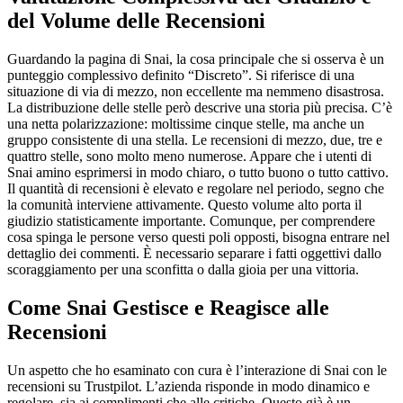
del Volume delle Recensioni
Guardando la pagina di Snai, la cosa principale che si osserva è un
punteggio complessivo definito “Discreto”. Si riferisce di una
situazione di via di mezzo, non eccellente ma nemmeno disastrosa.
La distribuzione delle stelle però descrive una storia più precisa. C’è
una netta polarizzazione: moltissime cinque stelle, ma anche un
gruppo consistente di una stella. Le recensioni di mezzo, due, tre e
quattro stelle, sono molto meno numerose. Appare che i utenti di
Snai amino esprimersi in modo chiaro, o tutto buono o tutto cattivo.
Il quantità di recensioni è elevato e regolare nel periodo, segno che
la comunità interviene attivamente. Questo volume alto porta il
giudizio statisticamente importante. Comunque, per comprendere
cosa spinga le persone verso questi poli opposti, bisogna entrare nel
dettaglio dei commenti. È necessario separare i fatti oggettivi dallo
scoraggiamento per una sconfitta o dalla gioia per una vittoria.
Come Snai Gestisce e Reagisce alle
Recensioni
Un aspetto che ho esaminato con cura è l’interazione di Snai con le
recensioni su Trustpilot. L’azienda risponde in modo dinamico e
regolare, sia ai complimenti che alle critiche. Questo già è un