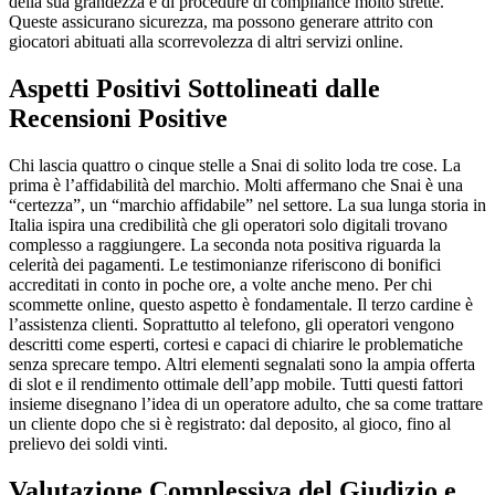
della sua grandezza e di procedure di compliance molto strette.
Queste assicurano sicurezza, ma possono generare attrito con
giocatori abituati alla scorrevolezza di altri servizi online.
Aspetti Positivi Sottolineati dalle
Recensioni Positive
Chi lascia quattro o cinque stelle a Snai di solito loda tre cose. La
prima è l’affidabilità del marchio. Molti affermano che Snai è una
“certezza”, un “marchio affidabile” nel settore. La sua lunga storia in
Italia ispira una credibilità che gli operatori solo digitali trovano
complesso a raggiungere. La seconda nota positiva riguarda la
celerità dei pagamenti. Le testimonianze riferiscono di bonifici
accreditati in conto in poche ore, a volte anche meno. Per chi
scommette online, questo aspetto è fondamentale. Il terzo cardine è
l’assistenza clienti. Soprattutto al telefono, gli operatori vengono
descritti come esperti, cortesi e capaci di chiarire le problematiche
senza sprecare tempo. Altri elementi segnalati sono la ampia offerta
di slot e il rendimento ottimale dell’app mobile. Tutti questi fattori
insieme disegnano l’idea di un operatore adulto, che sa come trattare
un cliente dopo che si è registrato: dal deposito, al gioco, fino al
prelievo dei soldi vinti.
Valutazione Complessiva del Giudizio e