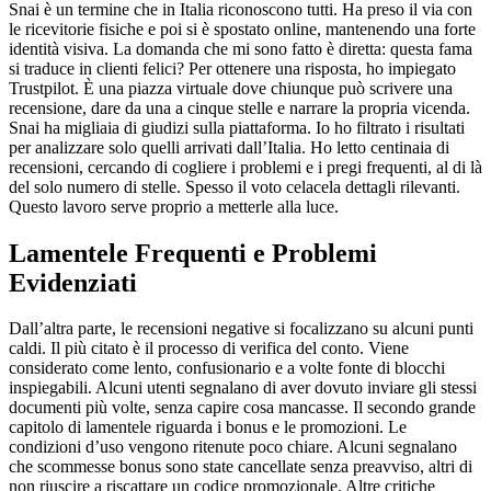
Snai è un termine che in Italia riconoscono tutti. Ha preso il via con
le ricevitorie fisiche e poi si è spostato online, mantenendo una forte
identità visiva. La domanda che mi sono fatto è diretta: questa fama
si traduce in clienti felici? Per ottenere una risposta, ho impiegato
Trustpilot. È una piazza virtuale dove chiunque può scrivere una
recensione, dare da una a cinque stelle e narrare la propria vicenda.
Snai ha migliaia di giudizi sulla piattaforma. Io ho filtrato i risultati
per analizzare solo quelli arrivati dall’Italia. Ho letto centinaia di
recensioni, cercando di cogliere i problemi e i pregi frequenti, al di là
del solo numero di stelle. Spesso il voto celacela dettagli rilevanti.
Questo lavoro serve proprio a metterle alla luce.
Lamentele Frequenti e Problemi
Evidenziati
Dall’altra parte, le recensioni negative si focalizzano su alcuni punti
caldi. Il più citato è il processo di verifica del conto. Viene
considerato come lento, confusionario e a volte fonte di blocchi
inspiegabili. Alcuni utenti segnalano di aver dovuto inviare gli stessi
documenti più volte, senza capire cosa mancasse. Il secondo grande
capitolo di lamentele riguarda i bonus e le promozioni. Le
condizioni d’uso vengono ritenute poco chiare. Alcuni segnalano
che scommesse bonus sono state cancellate senza preavviso, altri di
non riuscire a riscattare un codice promozionale. Altre critiche