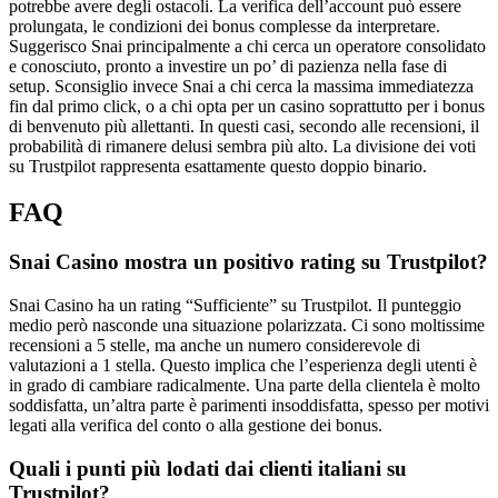
potrebbe avere degli ostacoli. La verifica dell’account può essere
prolungata, le condizioni dei bonus complesse da interpretare.
Suggerisco Snai principalmente a chi cerca un operatore consolidato
e conosciuto, pronto a investire un po’ di pazienza nella fase di
setup. Sconsiglio invece Snai a chi cerca la massima immediatezza
fin dal primo click, o a chi opta per un casino soprattutto per i bonus
di benvenuto più allettanti. In questi casi, secondo alle recensioni, il
probabilità di rimanere delusi sembra più alto. La divisione dei voti
su Trustpilot rappresenta esattamente questo doppio binario.
FAQ
Snai Casino mostra un positivo rating su Trustpilot?
Snai Casino ha un rating “Sufficiente” su Trustpilot. Il punteggio
medio però nasconde una situazione polarizzata. Ci sono moltissime
recensioni a 5 stelle, ma anche un numero considerevole di
valutazioni a 1 stella. Questo implica che l’esperienza degli utenti è
in grado di cambiare radicalmente. Una parte della clientela è molto
soddisfatta, un’altra parte è parimenti insoddisfatta, spesso per motivi
legati alla verifica del conto o alla gestione dei bonus.
Quali i punti più lodati dai clienti italiani su
Trustpilot?