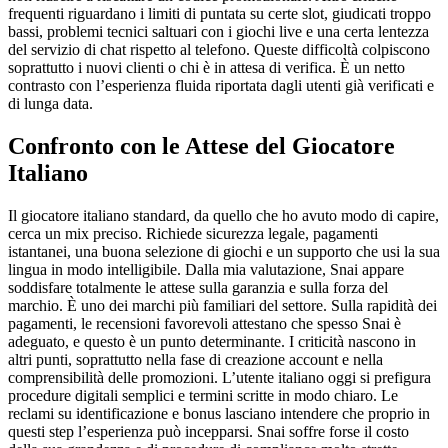
frequenti riguardano i limiti di puntata su certe slot, giudicati troppo
bassi, problemi tecnici saltuari con i giochi live e una certa lentezza
del servizio di chat rispetto al telefono. Queste difficoltà colpiscono
soprattutto i nuovi clienti o chi è in attesa di verifica. È un netto
contrasto con l’esperienza fluida riportata dagli utenti già verificati e
di lunga data.
Confronto con le Attese del Giocatore
Italiano
Il giocatore italiano standard, da quello che ho avuto modo di capire,
cerca un mix preciso. Richiede sicurezza legale, pagamenti
istantanei, una buona selezione di giochi e un supporto che usi la sua
lingua in modo intelligibile. Dalla mia valutazione, Snai appare
soddisfare totalmente le attese sulla garanzia e sulla forza del
marchio. È uno dei marchi più familiari del settore. Sulla rapidità dei
pagamenti, le recensioni favorevoli attestano che spesso Snai è
adeguato, e questo è un punto determinante. I criticità nascono in
altri punti, soprattutto nella fase di creazione account e nella
comprensibilità delle promozioni. L’utente italiano oggi si prefigura
procedure digitali semplici e termini scritte in modo chiaro. Le
reclami su identificazione e bonus lasciano intendere che proprio in
questi step l’esperienza può incepparsi. Snai soffre forse il costo