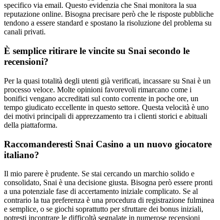
specifico via email. Questo evidenzia che Snai monitora la sua
reputazione online. Bisogna precisare però che le risposte pubbliche
tendono a essere standard e spostano la risoluzione del problema su
canali privati.
È semplice ritirare le vincite su Snai secondo le
recensioni?
Per la quasi totalità degli utenti già verificati, incassare su Snai è un
processo veloce. Molte opinioni favorevoli rimarcano come i
bonifici vengano accreditati sul conto corrente in poche ore, un
tempo giudicato eccellente in questo settore. Questa velocità è uno
dei motivi principali di apprezzamento tra i clienti storici e abituali
della piattaforma.
Raccomanderesti Snai Casino a un nuovo giocatore
italiano?
Il mio parere è prudente. Se stai cercando un marchio solido e
consolidato, Snai è una decisione giusta. Bisogna però essere pronti
a una potenziale fase di accertamento iniziale complicato. Se al
contrario la tua preferenza è una procedura di registrazione fulminea
e semplice, o se giochi soprattutto per sfruttare dei bonus iniziali,
potresti incontrare le difficoltà segnalate in numerose recensioni