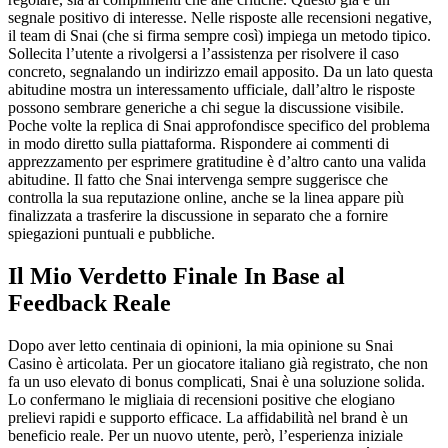
segnale positivo di interesse. Nelle risposte alle recensioni negative,
il team di Snai (che si firma sempre così) impiega un metodo tipico.
Sollecita l’utente a rivolgersi a l’assistenza per risolvere il caso
concreto, segnalando un indirizzo email apposito. Da un lato questa
abitudine mostra un interessamento ufficiale, dall’altro le risposte
possono sembrare generiche a chi segue la discussione visibile.
Poche volte la replica di Snai approfondisce specifico del problema
in modo diretto sulla piattaforma. Rispondere ai commenti di
apprezzamento per esprimere gratitudine è d’altro canto una valida
abitudine. Il fatto che Snai intervenga sempre suggerisce che
controlla la sua reputazione online, anche se la linea appare più
finalizzata a trasferire la discussione in separato che a fornire
spiegazioni puntuali e pubbliche.
Il Mio Verdetto Finale In Base al
Feedback Reale
Dopo aver letto centinaia di opinioni, la mia opinione su Snai
Casino è articolata. Per un giocatore italiano già registrato, che non
fa un uso elevato di bonus complicati, Snai è una soluzione solida.
Lo confermano le migliaia di recensioni positive che elogiano
prelievi rapidi e supporto efficace. La affidabilità nel brand è un
beneficio reale. Per un nuovo utente, però, l’esperienza iniziale