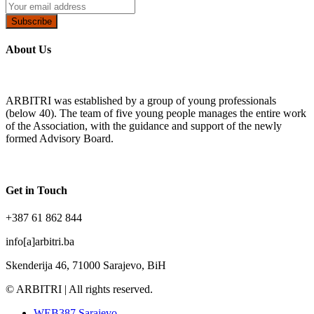
Subscribe
About Us
ARBITRI was established by a group of young professionals
(below 40). The team of five young people manages the entire work
of the Association, with the guidance and support of the newly
formed Advisory Board.
Get in Touch
+387 61 862 844
info[a]arbitri.ba
Skenderija 46, 71000 Sarajevo, BiH
© ARBITRI | All rights reserved.
WEB387 Sarajevo