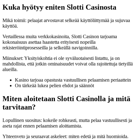
Kuka hyötyy eniten Slotti Casinosta
Mikä toimii: pelaajat arvostavat selkeää käyttöliittymää ja sujuvaa
käyttöä.
Vertaillessa muita verkkokasinoita, Slotti Casinon tarjoama
kokonaisuus asettaa haastetta erityisesti nopeilla
rekisteröintiprosesseilla ja selkeällä navigoinnilla.
Miinukset: Yksityiskohtia ei ole syväluotaisesti listattu, ja on
mahdollista, että jotkin ominaisuudet voivat olla rajoitettuja tietyillä
alueilla.
Kasino tarjoaa opastusta vastuullisen pelaamisen periaattein
On tärkeää lukea pelien ehdot ja säännöt
Miten aloitetaan Slotti Casinolla ja mitä
tarvitaan?
Lopullinen suositus: kokeile rohkeasti, mutta pelaa vastuullisesti ja
aseta rajat ennen pelaamisen aloittamista.
Yhteenveto ja seuraavat askeleet: miten edetä ja mitä huomioida.