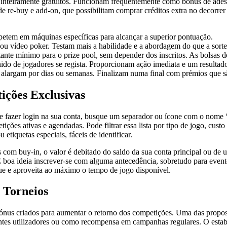
ll, inteiramente gratuitos. Funcionam frequentemente como bónus de ade
de re-buy e add-on, que possibilitam comprar créditos extra no decorrer 
etem em máquinas específicas para alcançar a superior pontuação.
u vídeo poker. Testam mais a habilidade e a abordagem do que a sorte
te mínimo para o prize pool, sem depender dos inscritos. As bolsas de
do de jogadores se regista. Proporcionam ação imediata e um resultado
largam por dias ou semanas. Finalizam numa final com prémios que sã
ições Exclusivas
 de fazer login na sua conta, busque um separador ou ícone com o nom
tições ativas e agendadas. Pode filtrar essa lista por tipo de jogo, cust
iquetas especiais, fáceis de identificar.
os com buy-in, o valor é debitado do saldo da sua conta principal ou de
o. É boa ideia inscrever-se com alguma antecedência, sobretudo para ev
que e aproveita ao máximo o tempo de jogo disponível.
 Torneios
ónus criados para aumentar o retorno dos competições. Uma das propost
entes utilizadores ou como recompensa em campanhas regulares. O est