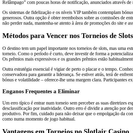
Relâmpago” com poucas horas de notificação, anunciados através de no
Os sistemas de fidelização e os níveis VIP também contemplam bónus 
generosos. Outra opção é obter reembolsos sobre as comissões de entra
não perder nada, mantenha-se atento à área de promoções do site e assi
Métodos para Vencer nos Torneios de Slots
O destino tem um papel importante nos torneios de slots, mas uma estr
torneio. Como o período é curto, deve investir de forma a potencializ
Os prêmios mais expressivos e os grandes prêmios estão habitualment
Outra estratégia essencial é vigiar de perto o placar e o tempo. Conh
conservadora para garantir a liderança. Se estiver atrás, terá de enfre
bónus e volatilidade – oferece-lhe uma margem clara. Participantes ex
Enganos Frequentes a Eliminar
Um erro típico é entrar num torneio sem perceber as suas diretrizes e
desclassificação por inatividade. Outro erro é dividir a atenção por
produtivo. Por fim, cuidado para não deixar que o empolgação da co
como numa momento de jogo habitual.
Vantagens em Torneios no Slotlair Casino