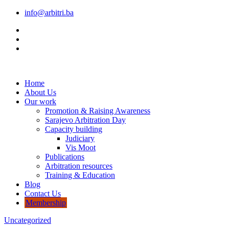
info@arbitri.ba
Home
About Us
Our work
Promotion & Raising Awareness
Sarajevo Arbitration Day
Capacity building
Judiciary
Vis Moot
Publications
Arbitration resources
Training & Education
Blog
Contact Us
Membership
Uncategorized