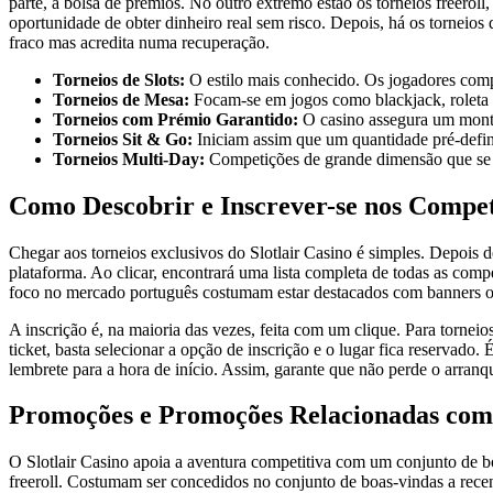
parte, a bolsa de prémios. No outro extremo estão os torneios freero
oportunidade de obter dinheiro real sem risco. Depois, há os torneios 
fraco mas acredita numa recuperação.
Torneios de Slots:
O estilo mais conhecido. Os jogadores comp
Torneios de Mesa:
Focam-se em jogos como blackjack, roleta o
Torneios com Prémio Garantido:
O casino assegura um montan
Torneios Sit & Go:
Iniciam assim que um quantidade pré-defini
Torneios Multi-Day:
Competições de grande dimensão que se a
Como Descobrir e Inscrever-se nos Compet
Chegar aos torneios exclusivos do Slotlair Casino é simples. Depois
plataforma. Ao clicar, encontrará uma lista completa de todas as compe
foco no mercado português costumam estar destacados com banners ou et
A inscrição é, na maioria das vezes, feita com um clique. Para tornei
ticket, basta selecionar a opção de inscrição e o lugar fica reservad
lembrete para a hora de início. Assim, garante que não perde o arran
Promoções e Promoções Relacionadas com
O Slotlair Casino apoia a aventura competitiva com um conjunto de b
freeroll. Costumam ser concedidos no conjunto de boas-vindas a rec