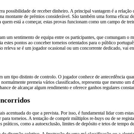
era possibilidade de receber dinheiro. A principal vantagem é a relação
ma montante de prémios considerável. São também uma forma eficaz de p
ra quem está a começar, estas provas funcionam como um campo de trei
am um sentimento de equipa entre os participantes, que comungam o mes
a estes pontos ao conceber torneios orientados para o público portugu
o releva se é um jogador ocasional ou um concorrente dedicado, vai en
m um tipo distinto de controlo. O jogador conhece de antecedência quan
ue normalmente premeia vários classificados, representa que mesmo um d
 chance de alcançar algum rendimento e oferece ganhos regulares consta
ncorridos
 mais acentuada do que a prevista. Por isso, é fundamental lidar com es
r para torneios. A tentação de comprir múltiplos re-buys ou de se regis
tos práticos, como a autoexclusão, limites de depósito e tetos de tempo
 de diversão coletivo. A frustração de uma má classificação ou a alegr