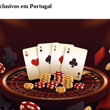
xclusivos em Portugal