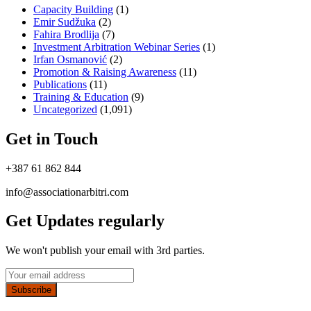
Capacity Building
(1)
Emir Sudžuka​
(2)
Fahira Brodlija
(7)
Investment Arbitration Webinar Series
(1)
Irfan Osmanović​
(2)
Promotion & Raising Awareness
(11)
Publications
(11)
Training & Education
(9)
Uncategorized
(1,091)
Get in Touch
+387 61 862 844
info@associationarbitri.com
Get Updates regularly
We won't publish your email with 3rd parties.
Subscribe