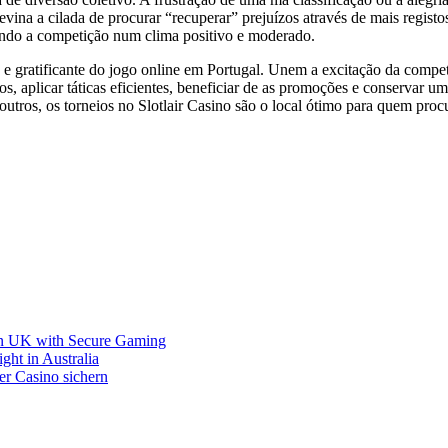
evina a cilada de procurar “recuperar” prejuízos através de mais registo
ando a competição num clima positivo e moderado.
e e gratificante do jogo online em Portugal. Unem a excitação da comp
 aplicar táticas eficientes, beneficiar de as promoções e conservar uma 
outros, os torneios no Slotlair Casino são o local ótimo para quem pro
s in UK with Secure Gaming
ght in Australia
r Casino sichern