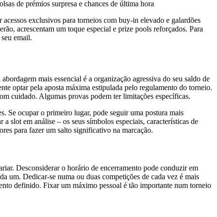
olsas de prémios surpresa e chances de última hora
 acessos exclusivos para torneios com buy-in elevado e galardões
erão, acrescentam um toque especial e prize pools reforçados. Para
 seu email.
 A abordagem mais essencial é a organização agressiva do seu saldo de
mente optar pela aposta máxima estipulada pelo regulamento do torneio.
com cuidado. Algumas provas podem ter limitações específicas.
tes. Se ocupar o primeiro lugar, pode seguir uma postura mais
 a slot em análise – os seus símbolos especiais, características de
res para fazer um salto significativo na marcação.
 variar. Desconsiderar o horário de encerramento pode conduzir em
 cada um. Dedicar-se numa ou duas competições de cada vez é mais
ento definido. Fixar um máximo pessoal é tão importante num torneio