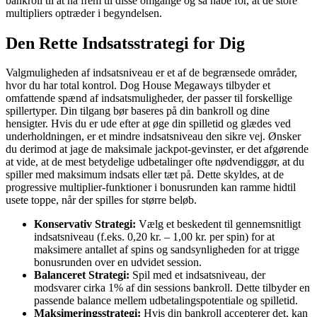
bankroll til at nå frem til disse omgange og så håbe for, at de store
multipliers optræder i begyndelsen.
Den Rette Indsatsstrategi for Dig
Valgmuligheden af indsatsniveau er et af de begrænsede områder,
hvor du har total kontrol. Dog House Megaways tilbyder et
omfattende spænd af indsatsmuligheder, der passer til forskellige
spillertyper. Din tilgang bør baseres på din bankroll og dine
hensigter. Hvis du er ude efter at øge din spilletid og glædes ved
underholdningen, er et mindre indsatsniveau den sikre vej. Ønsker
du derimod at jage de maksimale jackpot-gevinster, er det afgørende
at vide, at de mest betydelige udbetalinger ofte nødvendiggør, at du
spiller med maksimum indsats eller tæt på. Dette skyldes, at de
progressive multiplier-funktioner i bonusrunden kan ramme hidtil
usete toppe, når der spilles for større beløb.
Konservativ Strategi:
Vælg et beskedent til gennemsnitligt
indsatsniveau (f.eks. 0,20 kr. – 1,00 kr. per spin) for at
maksimere antallet af spins og sandsynligheden for at trigge
bonusrunden over en udvidet session.
Balanceret Strategi:
Spil med et indsatsniveau, der
modsvarer cirka 1% af din sessions bankroll. Dette tilbyder en
passende balance mellem udbetalingspotentiale og spilletid.
Maksimeringsstrategi:
Hvis din bankroll accepterer det, kan