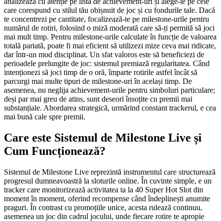
analizează cu atenție pe lista de achievement-uri și alege-le pe cele
care corespund cu stilul tău obișnuit de joc și cu fondurile tale. Dacă
te concentrezi pe cantitate, focalizează-te pe milestone-urile pentru
numărul de rotiri, folosind o miză moderată care să-ți permită să joci
mai mult timp. Pentru milestone-urile calculate în funcție de valoarea
totală pariată, poate fi mai eficient să utilizezi mize ceva mai ridicate,
dar într-un mod disciplinat. Un sfat valoros este să beneficiezi de
perioadele prelungite de joc: sistemul premiază regularitatea. Când
intenționezi să joci timp de o oră, împarte rotirile astfel încât să
parcurgi mai multe tipuri de milestone-uri în același timp. De
asemenea, nu neglija achievement-urile pentru simboluri particulare;
deși par mai greu de atins, sunt deseori însoțite cu premii mai
substanțiale. Abordarea strategică, urmărind constant trackerul, e cea
mai bună cale spre premii.
Care este Sistemul de Milestone Live și
Cum Funcționează?
Sistemul de Milestone Live reprezintă instrumentul care structurează
progresul dumneavoastră la sloturile online. În cuvinte simple, e un
tracker care monitorizează activitatea ta la 40 Super Hot Slot din
moment în moment, oferind recompense când îndeplinești anumite
praguri. În contrast cu promoțiile unice, acesta rulează continuu,
asemenea un joc din cadrul jocului, unde fiecare rotire te apropie