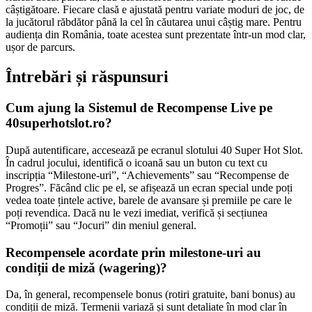
câștigătoare. Fiecare clasă e ajustată pentru variate moduri de joc, de
la jucătorul răbdător până la cel în căutarea unui câștig mare. Pentru
audiența din România, toate acestea sunt prezentate într-un mod clar,
ușor de parcurs.
Întrebări și răspunsuri
Cum ajung la Sistemul de Recompense Live pe
40superhotslot.ro?
După autentificare, accesează pe ecranul slotului 40 Super Hot Slot.
În cadrul jocului, identifică o icoană sau un buton cu text cu
inscripția “Milestone-uri”, “Achievements” sau “Recompense de
Progres”. Făcând clic pe el, se afișează un ecran special unde poți
vedea toate țintele active, barele de avansare și premiile pe care le
poți revendica. Dacă nu le vezi imediat, verifică și secțiunea
“Promoții” sau “Jocuri” din meniul general.
Recompensele acordate prin milestone-uri au
condiții de miză (wagering)?
Da, în general, recompensele bonus (rotiri gratuite, bani bonus) au
condiții de miză. Termenii variază și sunt detaliate în mod clar în