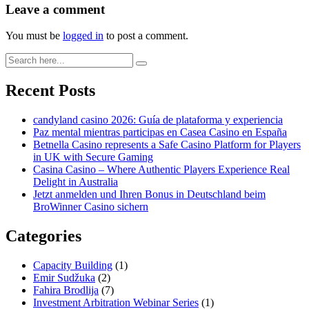
Leave a comment
You must be
logged in
to post a comment.
Recent Posts
candyland casino 2026: Guía de plataforma y experiencia
Paz mental mientras participas en Casea Casino en España
Betnella Casino represents a Safe Casino Platform for Players
in UK with Secure Gaming
Casina Casino – Where Authentic Players Experience Real
Delight in Australia
Jetzt anmelden und Ihren Bonus in Deutschland beim
BroWinner Casino sichern
Categories
Capacity Building
(1)
Emir Sudžuka​
(2)
Fahira Brodlija
(7)
Investment Arbitration Webinar Series
(1)