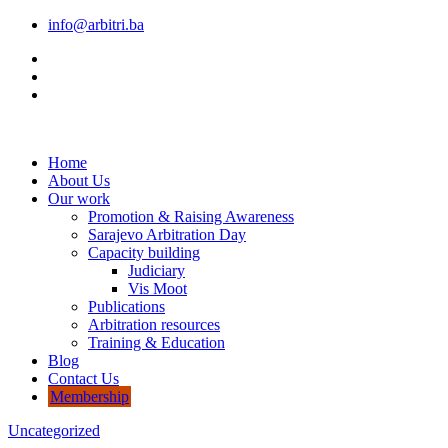
info@arbitri.ba
Home
About Us
Our work
Promotion & Raising Awareness
Sarajevo Arbitration Day
Capacity building
Judiciary
Vis Moot
Publications
Arbitration resources
Training & Education
Blog
Contact Us
Membership
Uncategorized