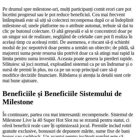
Pe drumul spre milestone-uri, mulți participanți comit erori care pot
încetini progresul sau le pot reduce beneficiul. Cea mai frecvent
întâmpinată este să uiți să colectezi recompensa după ce ai îndeplinit
milestone-ul; unele platforme nu o atribuie automat, trebuie să dai tu
clic pe butonul colectare. O altă greșeală e să te concentrezi doar pe
un singur soi de realizare, neglijând de celelalte care pot fi realiza în
același timp cu aceleași rotiri. De asemenea, e riscant să-ți schimbi
modul de joc nepotrivit doar pentru a urmări un obiectiv; de pildă, să
majorezi suma peste resursa tău potrivit doar ca să atingi mai rapid la
limita pentru suma investită. Aceasta poate genera la pierderi rapide.
Sfătuiesc să joci normal, exploatând sistemul ca pe un îndrumar și o
sursă de premii în plus, nu ca pe un scop principal care să-ți
modifice deciziile financiare. Răbdarea și atenția la detalii sunt cele
mai bune ajutoare.
Beneficiile și Beneficiile Sistemului de
Milestone
În continuare, partea cea mai interesantă: recompensele. Sistemul de
Milestone Live la 40 Super Hot Slot nu se rezumă pentru statut, ci
oferă beneficii reale care îți optimizează jocul. Premiile includ rotiri
gratuite exclusive, bonusuri de depunere mărite, sume fixe de bani
bonus sau cashback. Un avantaj pentru jucătorii români este că