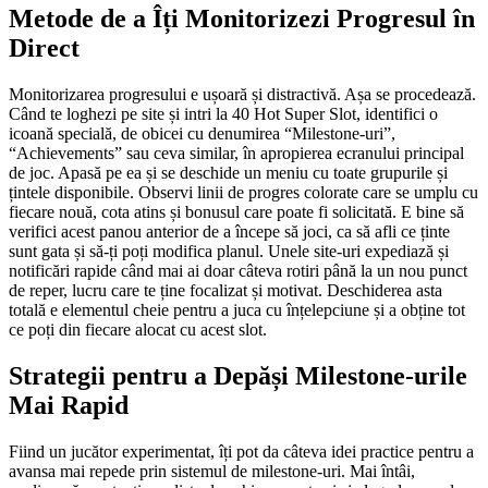
Metode de a Îți Monitorizezi Progresul în
Direct
Monitorizarea progresului e ușoară și distractivă. Așa se procedează.
Când te loghezi pe site și intri la 40 Hot Super Slot, identifici o
icoană specială, de obicei cu denumirea “Milestone-uri”,
“Achievements” sau ceva similar, în apropierea ecranului principal
de joc. Apasă pe ea și se deschide un meniu cu toate grupurile și
țintele disponibile. Observi linii de progres colorate care se umplu cu
fiecare nouă, cota atins și bonusul care poate fi solicitată. E bine să
verifici acest panou anterior de a începe să joci, ca să afli ce ținte
sunt gata și să-ți poți modifica planul. Unele site-uri expediază și
notificări rapide când mai ai doar câteva rotiri până la un nou punct
de reper, lucru care te ține focalizat și motivat. Deschiderea asta
totală e elementul cheie pentru a juca cu înțelepciune și a obține tot
ce poți din fiecare alocat cu acest slot.
Strategii pentru a Depăși Milestone-urile
Mai Rapid
Fiind un jucător experimentat, îți pot da câteva idei practice pentru a
avansa mai repede prin sistemul de milestone-uri. Mai întâi,