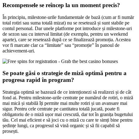
Recompensele se reîncep la un moment precis?
În principiu, milestone-urile fundamentale de bază (cum ar fi număr
total rotiri sau suma totală mizat) nu se resetează și sunt stabile pe
contul personal. Dar unele platforme pot introduce și milestone-uri
de sezon sau cu interval limitat (de exemplu, pentru un weekend
aparte), care se resetează după ce se finalizează promoția. Acestea
vor fi marcate clar ca “limitate” sau “promoție” în panoul de
achievement-uri.
Se poate găsi o strategie de miză optimă pentru a
progresa rapid în program?
Strategia optimă se bazează de ce intenționezi să realizezi și de cât
fond ai. Pentru milestone-urile centrate pe numărul de rotiri, o miză
mai mică și stabilă îți permite mai multe rotiri și un avansare mai
sigur. Pentru cele centrate pe cantitatea totală jucată, poate fi
obligatoriu de o miză ușor mai crescută, dar tot în granița bugetului
tău. Cel mai eficient e să joci cu o miză cu care te simți bine pentru
ședințe lungi, ca progresul să vină organic și să fii capabil să
prosești.