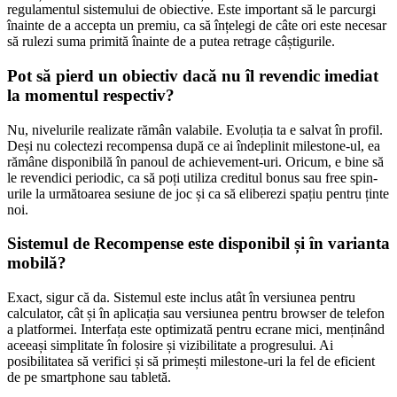
regulamentul sistemului de obiective. Este important să le parcurgi
înainte de a accepta un premiu, ca să înțelegi de câte ori este necesar
să rulezi suma primită înainte de a putea retrage câștigurile.
Pot să pierd un obiectiv dacă nu îl revendic imediat
la momentul respectiv?
Nu, nivelurile realizate rămân valabile. Evoluția ta e salvat în profil.
Deși nu colectezi recompensa după ce ai îndeplinit milestone-ul, ea
rămâne disponibilă în panoul de achievement-uri. Oricum, e bine să
le revendici periodic, ca să poți utiliza creditul bonus sau free spin-
urile la următoarea sesiune de joc și ca să eliberezi spațiu pentru ținte
noi.
Sistemul de Recompense este disponibil și în varianta
mobilă?
Exact, sigur că da. Sistemul este inclus atât în versiunea pentru
calculator, cât și în aplicația sau versiunea pentru browser de telefon
a platformei. Interfața este optimizată pentru ecrane mici, menținând
aceeași simplitate în folosire și vizibilitate a progresului. Ai
posibilitatea să verifici și să primești milestone-uri la fel de eficient
de pe smartphone sau tabletă.