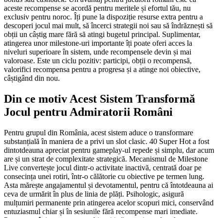
aceste recompense se acordă pentru meritele și efortul tău, nu
exclusiv pentru noroc. Îți pune la dispoziție resurse extra pentru a
descoperi jocul mai mult, să încerci strategii noi sau să îndrăznești să
obții un câștig mare fără să atingi bugetul principal. Suplimentar,
atingerea unor milestone-uri importante îți poate oferi acces la
niveluri superioare în sistem, unde recompensele devin și mai
valoroase. Este un ciclu pozitiv: participi, obții o recompensă,
valorifici recompensa pentru a progresa și a atinge noi obiective,
câștigând din nou.
Din ce motiv Acest Sistem Transformă
Jocul pentru Admiratorii Români
Pentru grupul din România, acest sistem aduce o transformare
substanțială în maniera de a privi un slot clasic. 40 Super Hot a fost
dintotdeauna apreciat pentru gameplay-ul repede și simplu, dar acum
are și un strat de complexitate strategică. Mecanismul de Milestone
Live convertește jocul dintr-o activitate inactivă, centrată doar pe
consecința unei rotiri, într-o călătorie cu obiective pe termen lung.
Asta mărește angajamentul și devotamentul, pentru că întotdeauna ai
ceva de urmărit în plus de linia de plăți. Psihologic, asigură
mulțumiri permanente prin atingerea acelor scopuri mici, conservând
entuziasmul chiar și în sesiunile fără recompense mari imediate.