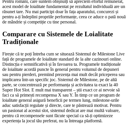
Pentru români, care suntem obișnuiți să apreciem efortul remunerat,
acest model de loialitate fundamentat pe rezultatul individuală are un
răsunet tare. Nu mai participi doar în fața aparatului, concurezi și
pentru a-ți îndeplini propriile performanțe, ceea ce aduce o pată nouă
de mândrie și competiție cu tine personal.
Comparare cu Sistemele de Loialitate
Tradiționale
Firește că te poți întreba cum se situează Sistemul de Milestone Live
față de programele de loialitate standard de la alte cazinouri online.
Distincția e semnificativă și în favoarea ta. Programele tradiționale
de loialitate acordă puncte în general pentru volumul de depuneri
sau pentru pierderi, premiind prezența mai mult decât priceperea sau
implicarea într-un specific joc. Sistemul de Milestone, pe de altă
parte, se concentrează pe performanța și activitatea ta exact la 40
Super Hot Slot. E mult mai transparent – știi exact ce ai nevoie să
faci ca să primești recompensa X sau Y. În timp ce un program de
loialitate general asigură beneficii pe termen lung, milestone-urile
aduc satisfacții regulate și directe, care te păstrează motivat. Pentru
un pasionat al acestui slot, sistemul dedicat are mai multă valoare,
pentru că recompensele sunt făcute special ca să-ți optimizeze
experiența la jocul tău preferat, nu la întreaga platformă.