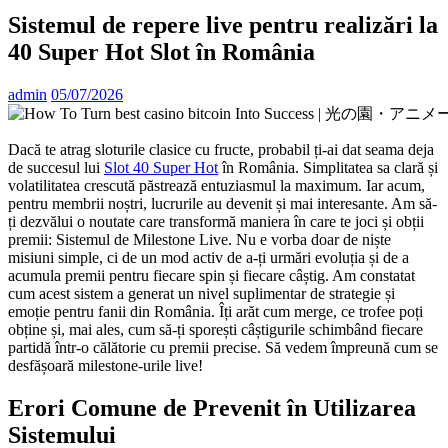
Sistemul de repere live pentru realizări la
40 Super Hot Slot în România
admin
05/07/2026
Dacă te atrag sloturile clasice cu fructe, probabil ți-ai dat seama deja
de succesul lui
Slot 40 Super Hot
în România. Simplitatea sa clară și
volatilitatea crescută păstrează entuziasmul la maximum. Iar acum,
pentru membrii noștri, lucrurile au devenit și mai interesante. Am să-
ți dezvălui o noutate care transformă maniera în care te joci și obții
premii: Sistemul de Milestone Live. Nu e vorba doar de niște
misiuni simple, ci de un mod activ de a-ți urmări evoluția și de a
acumula premii pentru fiecare spin și fiecare câștig. Am constatat
cum acest sistem a generat un nivel suplimentar de strategie și
emoție pentru fanii din România. Îți arăt cum merge, ce trofee poți
obține și, mai ales, cum să-ți sporești câștigurile schimbând fiecare
partidă într-o călătorie cu premii precise. Să vedem împreună cum se
desfășoară milestone-urile live!
Erori Comune de Prevenit în Utilizarea
Sistemului