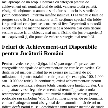
mai aproape de un scop. Operează cu categorii precise de
achievement-uri: numărul total de rotiri, valoarea totală pariată,
câștigurile obținute cu anumite simboluri sau inclusiv șirurile de
jocuri consecutive. Interfața rămâne intuitivă. O să vedeți o bară de
progres sau o listă cu milestone-uri în secțiunea specială din lobby,
iar pe măsură ce te joci, se actualizează live. Reprezintă o metodă
excelentă de a te menține motivat și de a observa clar cum fiecare
sesiune aduce la un obiectiv mai mare, făcând din joc o experiență
mai captivantă și, din punct de vedere strategic, mai rentabilă.
Feluri de Achievement-uri Disponibile
pentru Jucătorii Români
Pentru a vedea ce poți câștiga, hai să parcurgem în prezentare
categoriile principale de achievement-uri pe care le vei vedea. Cel
dintâi și cel mai des întâlnit tip se axează pe numărul de joc:
milestone-uri pentru totalul de rotiri jucate (de exemplu, 100, 1.000
sau 10.000 de rotiri). În continuare, există achievement-uri pentru
pariu, care premiază valoarea totală pariată de-a lungul duratei. Un
alt tip atractiv este legat de elemente; sistemul îți poate acorda
recompense pentru apariția unui număr stabilit de șeptari, prune,
portocale sau simboluri Wild. Sunt și milestone-uri de performanță,
cum ar fi atingerea unui câștig total de un anumit număr de ori mai
ridicat decât pariul ta, sau deschiderea unui număr specific de runde