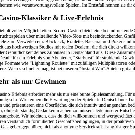
emen wie verantwortungsvollem Spielen. Im Ernstfall nennen sie dir d
 Casino-Klassiker & Live-Erlebnis
 Vielfalt voller Möglichkeiten. Scored Casino bietet eine beeindruckende
rüchtespielen über mitreißende Video-Slots mit beeindruckenden Grafik
spiele zum Verweilen ein. Blackjack, Roulette, Baccarat und Poker sind 
eit aus hochwertigen Studios mit realen Dealern, die dich direkt wil
von der Gemütlichkeit deines Zuhauses in Deutschland aus. Diese Zusa
Dead” für ein Erlebnis von Abenteuer, “Starburst” für strahlende Gewin
ige Formate wie “Lightning Roulette” mit zufälligen Multiplikatoren od
. Wer es schneller mag, ist bei unseren “Instant Win”-Spielen gut auf
mehr als nur Gewinnen
asino-Erlebnis erfordert mehr als nur eine bunte Spielesammlung. Für u
ig sein. Wir kennen die Erwartungen der Spieler in Deutschland: Trans
und präsentieren eine Oberfläche, die sich intuitiv und angenehm bedie
eßen, ohne dir ständig Gedanken machen zu müssen. Jede unserer Entsch
angebote. Wir möchten, dass du dich willkommen und wertgeschätzt erle
nseren verständlich formulierten Geschäftsbedingungen, in der proaktive
Gastgeber gegenüber, nicht als anonyme Servicekraft. Langfristiger Sp