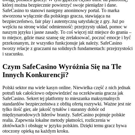
której można bezpiecznie powierzyć swoje pieniądze i dane.
SafeCasino to stanowi następny anonimowy portal. To marka
stworzona wyłącznie dla polskiego gracza, stawiająca na
bezpieczeństwo, fair play i autentyczną satysfakcję z gry. Już po
wejściu na stronę widać odmienność: przejrzysty układ, pomoc w
naszym języku i jasne zasady. To coś więcej niż miejsce do grania –
to miejsce, gdzie masz szansę się zrelaksować, poczuć emocje i być
przekonanym, że wszystko funkcjonuje jak należy. SafeCasino
tworzy relacje z graczami na solidnych fundamentach: przejrzystości
i szacunku.
Czym SafeCasino Wyróżnia Się na Tle
Innych Konkurencji?
Polski sektor ma wiele kasyn online. Niewielka część z nich jednak
potrafi tak całościowo odpowiedzieć na oczekiwania gracza jak
SafeCasino. Sekret tej platformy to mieszanka maksymalnych
standardów bezpieczeństwa z obfitą ofertą rozrywki. Ważne jest nie
tylko ilość gier, ale jakość tytułów i staranny dobór od
międzynarodowych liderów branży. SafeCasino pojmuje polskie
realia. Zapewnia lokalne metody płatności, rozliczenia w
złotówkach i obsługę w języku polskim. Dzięki temu gracz bywa
otoczony opieką na każdym kroku.