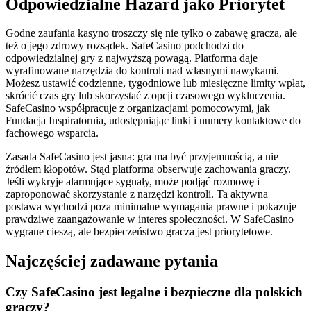
Odpowiedzialne Hazard jako Priorytet
Godne zaufania kasyno troszczy się nie tylko o zabawę gracza, ale
też o jego zdrowy rozsądek. SafeCasino podchodzi do
odpowiedzialnej gry z najwyższą powagą. Platforma daje
wyrafinowane narzędzia do kontroli nad własnymi nawykami.
Możesz ustawić codzienne, tygodniowe lub miesięczne limity wpłat,
skrócić czas gry lub skorzystać z opcji czasowego wykluczenia.
SafeCasino współpracuje z organizacjami pomocowymi, jak
Fundacja Inspiratornia, udostępniając linki i numery kontaktowe do
fachowego wsparcia.
Zasada SafeCasino jest jasna: gra ma być przyjemnością, a nie
źródłem kłopotów. Stąd platforma obserwuje zachowania graczy.
Jeśli wykryje alarmujące sygnały, może podjąć rozmowę i
zaproponować skorzystanie z narzędzi kontroli. Ta aktywna
postawa wychodzi poza minimalne wymagania prawne i pokazuje
prawdziwe zaangażowanie w interes społeczności. W SafeCasino
wygrane cieszą, ale bezpieczeństwo gracza jest priorytetowe.
Najczęściej zadawane pytania
Czy SafeCasino jest legalne i bezpieczne dla polskich
graczy?