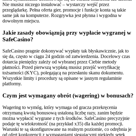
Nie musisz niczego instalować – wystarczy wejść przez
przeglądarkę. Pełna oferta gier, promocje i funkcje konta są takie
same jak na komputerze. Rozgrywka jest płynna i wygodna w
dowolnym miejscu.
Jakie zasady obowiązują przy wypłacie wygranej w
SafeCasino?
SafeCasino pragnie dokonywać wypłaty tak błyskawicznie, jak to
się da, często w ciągu 24 godzin od zatwierdzenia. Docelowy czas
dotarcia pieniędzy zależy od wybranej przez Ciebie metody
płatności. Przed pierwszą wypłatą musisz przejść weryfikację
tożsamości (KYC), polegającą na przesłaniu skanu dokumentu.
Wszystkie limity i procedury są opisane w jasnym regulaminie
platformy.
Czym jest wymagany obrót (wagering) w bonusach?
Wagering to wymóg, który wymaga od gracza przekręcenia
otrzymaną kwotą bonusową ustaloną liczbę razy, zanim będzie
można wypłacić wygrane z tych środków. SafeCasino precyzyjnie
podaje tę wielokrotność (na przykład x35) dla każdej promocji.
Warunki te są skonfigurowane na realnym poziomie, co odrębnia je
od ofert konkurencji z wymaganiami sięgającymi niekiedy setek