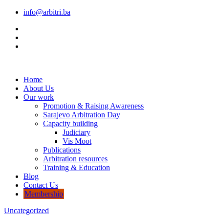
info@arbitri.ba
Home
About Us
Our work
Promotion & Raising Awareness
Sarajevo Arbitration Day
Capacity building
Judiciary
Vis Moot
Publications
Arbitration resources
Training & Education
Blog
Contact Us
Membership
Uncategorized