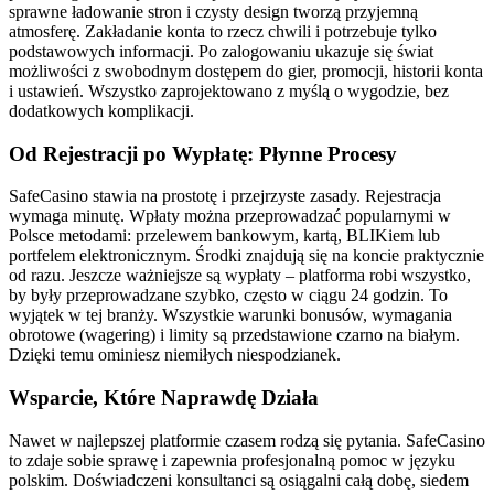
sprawne ładowanie stron i czysty design tworzą przyjemną
atmosferę. Zakładanie konta to rzecz chwili i potrzebuje tylko
podstawowych informacji. Po zalogowaniu ukazuje się świat
możliwości z swobodnym dostępem do gier, promocji, historii konta
i ustawień. Wszystko zaprojektowano z myślą o wygodzie, bez
dodatkowych komplikacji.
Od Rejestracji po Wypłatę: Płynne Procesy
SafeCasino stawia na prostotę i przejrzyste zasady. Rejestracja
wymaga minutę. Wpłaty można przeprowadzać popularnymi w
Polsce metodami: przelewem bankowym, kartą, BLIKiem lub
portfelem elektronicznym. Środki znajdują się na koncie praktycznie
od razu. Jeszcze ważniejsze są wypłaty – platforma robi wszystko,
by były przeprowadzane szybko, często w ciągu 24 godzin. To
wyjątek w tej branży. Wszystkie warunki bonusów, wymagania
obrotowe (wagering) i limity są przedstawione czarno na białym.
Dzięki temu ominiesz niemiłych niespodzianek.
Wsparcie, Które Naprawdę Działa
Nawet w najlepszej platformie czasem rodzą się pytania. SafeCasino
to zdaje sobie sprawę i zapewnia profesjonalną pomoc w języku
polskim. Doświadczeni konsultanci są osiągalni całą dobę, siedem