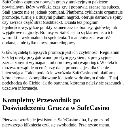
SafeCasino zaprasza nowych graczy atrakcyjnym pakietem
powitalnym, który wydłuża czas gry i poprawia szanse na sukces.
Stali gracze nie są jednak pomijani. Platforma cyklicznie organizuje
promocje, turnieje z dużymi pulami nagród, oferuje darmowe spiny
czy zwraca część strat (cashback). Działa też program
lojalnościowy, gdzie punkty zamieniasz na bonusy, gotówkę lub
wyjątkowe nagrody. Bonusy w SafeCasino są klarowne, a ich
warunki – wykonalne do spełnienia. To autentyczna wartość
dodana, a nie tylko chwyt marketingowy.
Główną zaletą tutejszych promocji jest ich czytelność. Regulamin
każdej oferty przygotowano prostym językiem, z precyzyjnie
zaznaczonymi wymaganiami obrotowymi (wagering). W efekcie
możesz rozsądnie ocenić, czy dana promocja jest dla Ciebie
interesująca. Takie podejście wyróżnia SafeCasino od platform,
które chowają skomplikowane klauzule w drobnym druku. Tutaj
podchodzą do Ciebie jak do partnera, któremu należy się szacunek i
uczciwa informacja.
Kompletny Przewodnik po
Doświadczeniu Gracza w SafeCasino
Pierwsze wrażenie jest istotne. SafeCasino dba, by gracz od
pierwszego kliknięcia czuł się swobodnie. Przejrzyste menu,