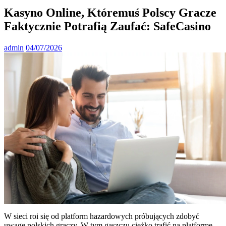
Kasyno Online, Któremuś Polscy Gracze
Faktycznie Potrafią Zaufać: SafeCasino
admin
04/07/2026
W sieci roi się od platform hazardowych próbujących zdobyć
uwagę polskich graczy. W tym gąszczu ciężko trafić na platformę,