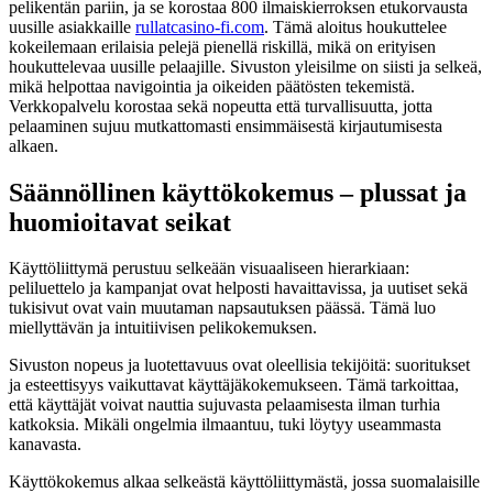
pelikentän pariin, ja se korostaa 800 ilmaiskierroksen etukorvausta
uusille asiakkaille
rullatcasino-fi.com
. Tämä aloitus houkuttelee
kokeilemaan erilaisia pelejä pienellä riskillä, mikä on erityisen
houkuttelevaa uusille pelaajille. Sivuston yleisilme on siisti ja selkeä,
mikä helpottaa navigointia ja oikeiden päätösten tekemistä.
Verkkopalvelu korostaa sekä nopeutta että turvallisuutta, jotta
pelaaminen sujuu mutkattomasti ensimmäisestä kirjautumisesta
alkaen.
Säännöllinen käyttökokemus – plussat ja
huomioitavat seikat
Käyttöliittymä perustuu selkeään visuaaliseen hierarkiaan:
peliluettelo ja kampanjat ovat helposti havaittavissa, ja uutiset sekä
tukisivut ovat vain muutaman napsautuksen päässä. Tämä luo
miellyttävän ja intuitiivisen pelikokemuksen.
Sivuston nopeus ja luotettavuus ovat oleellisia tekijöitä: suoritukset
ja esteettisyys vaikuttavat käyttäjäkokemukseen. Tämä tarkoittaa,
että käyttäjät voivat nauttia sujuvasta pelaamisesta ilman turhia
katkoksia. Mikäli ongelmia ilmaantuu, tuki löytyy useammasta
kanavasta.
Käyttökokemus alkaa selkeästä käyttöliittymästä, jossa suomalaisille