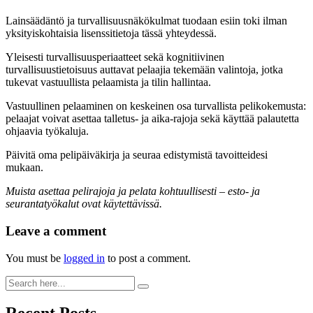
Lainsäädäntö ja turvallisuusnäkökulmat tuodaan esiin toki ilman
yksityiskohtaisia lisenssitietoja tässä yhteydessä.
Yleisesti turvallisuusperiaatteet sekä kognitiivinen
turvallisuustietoisuus auttavat pelaajia tekemään valintoja, jotka
tukevat vastuullista pelaamista ja tilin hallintaa.
Vastuullinen pelaaminen on keskeinen osa turvallista pelikokemusta:
pelaajat voivat asettaa talletus- ja aika-rajoja sekä käyttää palautetta
ohjaavia työkaluja.
Päivitä oma pelipäiväkirja ja seuraa edistymistä tavoitteidesi
mukaan.
Muista asettaa pelirajoja ja pelata kohtuullisesti – esto- ja
seurantatyökalut ovat käytettävissä.
Leave a comment
You must be
logged in
to post a comment.