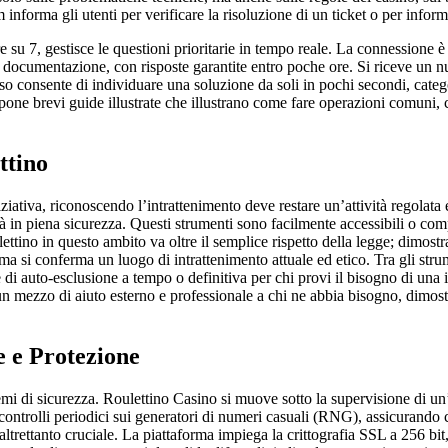
m informa gli utenti per verificare la risoluzione di un ticket o per infor
 su 7, gestisce le questioni prioritarie in tempo reale. La connessione è 
 documentazione, con risposte garantite entro poche ore. Si riceve un num
 consente di individuare una soluzione da soli in pochi secondi, categ
ne brevi guide illustrate che illustrano come fare operazioni comuni, com
ttino
iziativa, riconoscendo l’intrattenimento deve restare un’attività regolata
vità in piena sicurezza. Questi strumenti sono facilmente accessibili o co
ttino in questo ambito va oltre il semplice rispetto della legge; dimost
ma si conferma un luogo di intrattenimento attuale ed etico. Tra gli strume
di auto-esclusione a tempo o definitiva per chi provi il bisogno di una int
zzo di aiuto esterno e professionale a chi ne abbia bisogno, dimostra
e e Protezione
stemi di sicurezza. Roulettino Casino si muove sotto la supervisione di 
ontrolli periodici sui generatori di numeri casuali (RNG), assicurando c
altrettanto cruciale. La piattaforma impiega la crittografia SSL a 256 bit