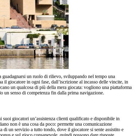
 a guadagnarsi un ruolo di rilievo, sviluppando nel tempo una
 giocatore in ogni fase, dall’iscrizione al incasso delle vincite, in
rcano un qualcosa di più della mera giocata: vogliono una piattaforma
rando un senso di competenza fin dalla prima navigazione.
uoi giocatori un’assistenza clienti qualificato e disponibile in
n italiano non è una cosa da poco: permette una comunicazione
di un servizio a tutto tondo, dove il giocatore si sente assistito e
i bonus e sul gioco consapevole, quindi possono dare risposte