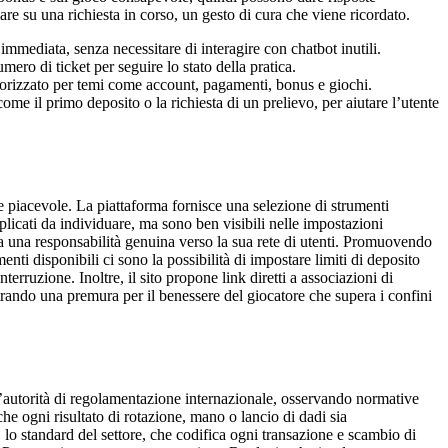
mare su una richiesta in corso, un gesto di cura che viene ricordato.
immediata, senza necessitare di interagire con chatbot inutili.
ero di ticket per seguire lo stato della pratica.
orizzato per temi come account, pagamenti, bonus e giochi.
e il primo deposito o la richiesta di un prelievo, per aiutare l’utente
 e piacevole. La piattaforma fornisce una selezione di strumenti
mplicati da individuare, ma sono ben visibili nelle impostazioni
ra una responsabilità genuina verso la sua rete di utenti. Promuovendo
nti disponibili ci sono la possibilità di impostare limiti di deposito
erruzione. Inoltre, il sito propone link diretti a associazioni di
ndo una premura per il benessere del giocatore che supera i confini
un’autorità di regolamentazione internazionale, osservando normative
he ogni risultato di rotazione, mano o lancio di dadi sia
, lo standard del settore, che codifica ogni transazione e scambio di