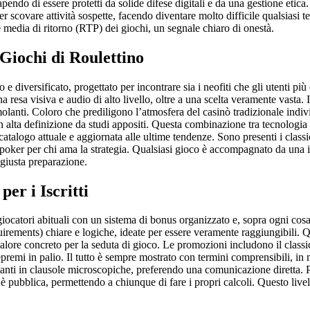
apendo di essere protetti da solide difese digitali e da una gestione et
r scovare attività sospette, facendo diventare molto difficile qualsiasi 
 media di ritorno (RTP) dei giochi, un segnale chiaro di onestà.
Giochi di Roulettino
o e diversificato, progettato per incontrare sia i neofiti che gli utenti 
 visiva e audio di alto livello, oltre a una scelta veramente vasta. I fa
lanti. Coloro che prediligono l’atmosfera del casinò tradizionale indivi
in alta definizione da studi appositi. Questa combinazione tra tecnologia 
atalogo attuale e aggiornata alle ultime tendenze. Sono presenti i classi
 poker per chi ama la strategia. Qualsiasi gioco è accompagnato da una il
 giusta preparazione.
er i Iscritti
 giocatori abituali con un sistema di bonus organizzato e, sopra ogni cos
ements) chiare e logiche, ideate per essere veramente raggiungibili. Que
lore concreto per la seduta di gioco. Le promozioni includono il class
premi in palio. Il tutto è sempre mostrato con termini comprensibili, i
anti in clausole microscopiche, preferendo una comunicazione diretta. Pe
 pubblica, permettendo a chiunque di fare i propri calcoli. Questo livell