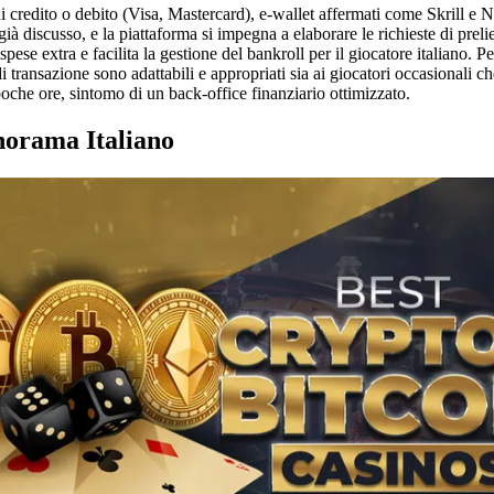
 di credito o debito (Visa, Mastercard), e-wallet affermati come Skrill e
già discusso, e la piattaforma si impegna a elaborare le richieste di pre
ese extra e facilita la gestione del bankroll per il giocatore italiano. P
i transazione sono adattabili e appropriati sia ai giocatori occasionali ch
poche ore, sintomo di un back-office finanziario ottimizzato.
norama Italiano