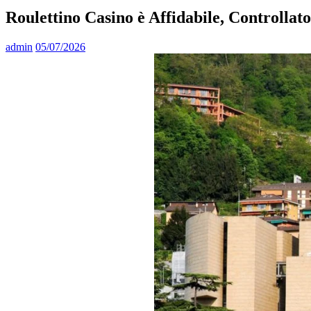
Roulettino Casino è Affidabile, Controllato
admin
05/07/2026