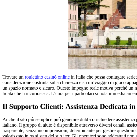
Trovare un
roulettino casinò online
in Italia che possa coniugare seri
considerazione costruita sulla chiarezza e su un’viaggio di gioco appag
un spazio normato e sicuro. Questo impegno reale motiva perché un num
fidata che li incuriosisca. L’cura per i particolari si nota immediatam
Il Supporto Clienti: Assistenza Dedicata in
Anche il sito più semplice può generare dubbi o richiedere assistenza p
italiano. Il gruppo di aiuto è disponibile attraverso diversi canali, a
trasparente, senza incomprensioni, determinante per gestire questioni del
valorizzato in ogni step del suo iter. Gli operatori sono addestrati no