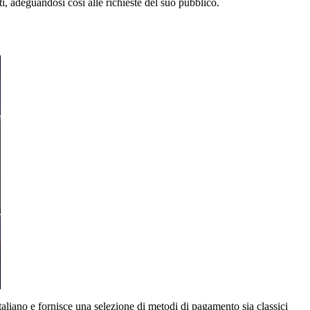
i, adeguandosi così alle richieste del suo pubblico.
italiano e fornisce una selezione di metodi di pagamento sia classici