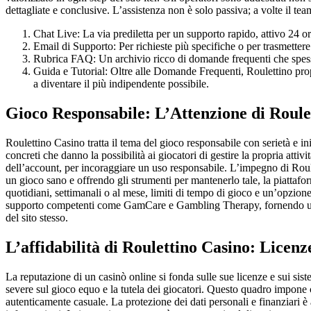
dettagliate e conclusive. L’assistenza non è solo passiva; a volte il tea
Chat Live: La via prediletta per un supporto rapido, attivo 24 ore
Email di Supporto: Per richieste più specifiche o per trasmettere
Rubrica FAQ: Un archivio ricco di domande frequenti che spesso
Guida e Tutorial: Oltre alle Domande Frequenti, Roulettino propo
a diventare il più indipendente possibile.
Gioco Responsabile: L’Attenzione di Roule
Roulettino Casino tratta il tema del gioco responsabile con serietà e in
concreti che danno la possibilità ai giocatori di gestire la propria atti
dell’account, per incoraggiare un uso responsabile. L’impegno di Roule
un gioco sano e offrendo gli strumenti per mantenerlo tale, la piattafor
quotidiani, settimanali o al mese, limiti di tempo di gioco e un’opzione 
supporto competenti come GamCare e Gambling Therapy, fornendo un me
del sito stesso.
L’affidabilità di Roulettino Casino: Licenz
La reputazione di un casinò online si fonda sulle sue licenze e sui si
severe sul gioco equo e la tutela dei giocatori. Questo quadro impone c
autenticamente casuale. La protezione dei dati personali e finanziari è 