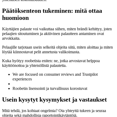
Päätöksenteon tukeminen: mitä ottaa
huomioon
Käyttäjien palaute voi vaikuttaa siihen, miten brändi kehittyy, joten
pelaajien sitoutuminen ja aktiivinen palautteen antaminen ovat
arvokkaita.
Pelaajille tarjotaan usein selkeitä ohjeita siitä, miten aloittaa ja miten
löytää kiinnostavat pelit annetusta valikoimasta.
Kuka hyötyy roobetista eniten: ne, jotka arvostavat helppoa
käyttöönottoa ja yhteisöllistä palautetta.
We are focused on consumer reviews and Trustpilot
experiences
Roobetin lisensointi ja turvallisuus korostuvat
Usein kysytyt kysymykset ja vastaukset
Mitä tehdä, jos kohtaat ongelmia? Ota yhteyttä tukeen ja seuraa
ohjeita sekä mahdollisia raportointikäytäntöjä.