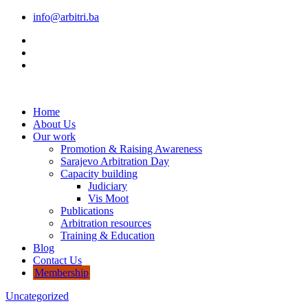
info@arbitri.ba
Home
About Us
Our work
Promotion & Raising Awareness
Sarajevo Arbitration Day
Capacity building
Judiciary
Vis Moot
Publications
Arbitration resources
Training & Education
Blog
Contact Us
Membership
Uncategorized