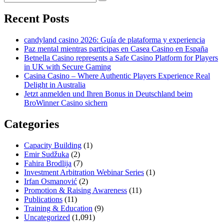
Recent Posts
candyland casino 2026: Guía de plataforma y experiencia
Paz mental mientras participas en Casea Casino en España
Betnella Casino represents a Safe Casino Platform for Players
in UK with Secure Gaming
Casina Casino – Where Authentic Players Experience Real
Delight in Australia
Jetzt anmelden und Ihren Bonus in Deutschland beim
BroWinner Casino sichern
Categories
Capacity Building
(1)
Emir Sudžuka​
(2)
Fahira Brodlija
(7)
Investment Arbitration Webinar Series
(1)
Irfan Osmanović​
(2)
Promotion & Raising Awareness
(11)
Publications
(11)
Training & Education
(9)
Uncategorized
(1,091)