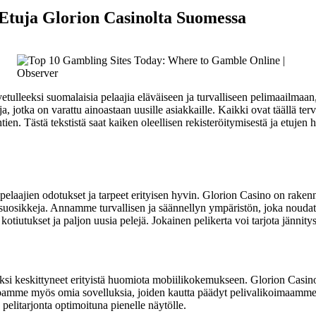
 Etuja Glorion Casinolta Suomessa
etulleeksi suomalaisia pelaajia eläväiseen ja turvalliseen pelimaailmaan, 
ja, jotka on varattu ainoastaan uusille asiakkaille. Kaikki ovat täällä ter
tien. Tästä tekstistä saat kaiken oleellisen rekisteröitymisestä ja etuje
pelaajien odotukset ja tarpeet erityisen hyvin. Glorion Casino on rake
 suosikkeja. Annamme turvallisen ja säännellyn ympäristön, joka noudatta
kotiutukset ja paljon uusia pelejä. Jokainen pelikerta voi tarjota jännityst
ksi keskittyneet erityistä huomiota mobiilikokemukseen. Glorion Casin
rjoamme myös omia sovelluksia, joiden kautta päädyt pelivalikoimaamme v
 pelitarjonta optimoituna pienelle näytölle.