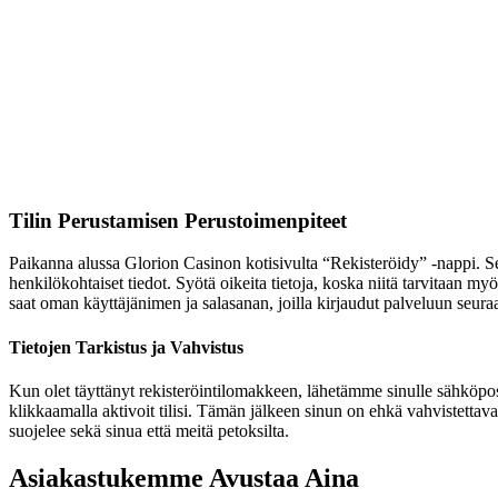
Tilin Perustamisen Perustoimenpiteet
Paikanna alussa Glorion Casinon kotisivulta “Rekisteröidy” -nappi. Se 
henkilökohtaiset tiedot. Syötä oikeita tietoja, koska niitä tarvitaan 
saat oman käyttäjänimen ja salasanan, joilla kirjaudut palveluun seuraa
Tietojen Tarkistus ja Vahvistus
Kun olet täyttänyt rekisteröintilomakkeen, lähetämme sinulle sähköpost
klikkaamalla aktivoit tilisi. Tämän jälkeen sinun on ehkä vahvistettava
suojelee sekä sinua että meitä petoksilta.
Asiakastukemme Avustaa Aina