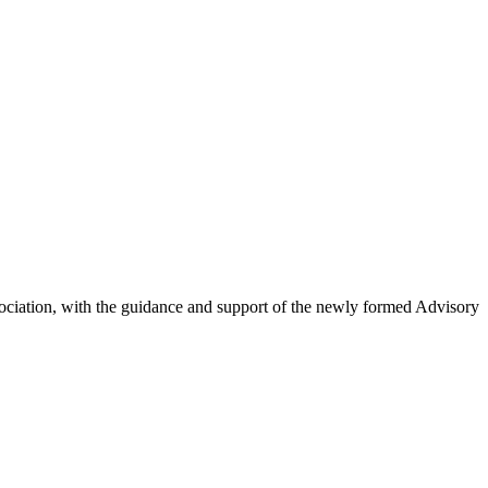
ciation, with the guidance and support of the newly formed Advisory