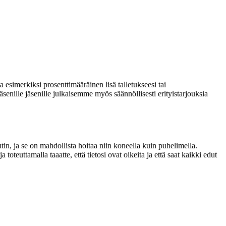
a esimerkiksi prosenttimääräinen lisä talletukseesi tai
senille jäsenille julkaisemme myös säännöllisesti erityistarjouksia
in, ja se on mahdollista hoitaa niin koneella kuin puhelimella.
oteuttamalla taaatte, että tietosi ovat oikeita ja että saat kaikki edut