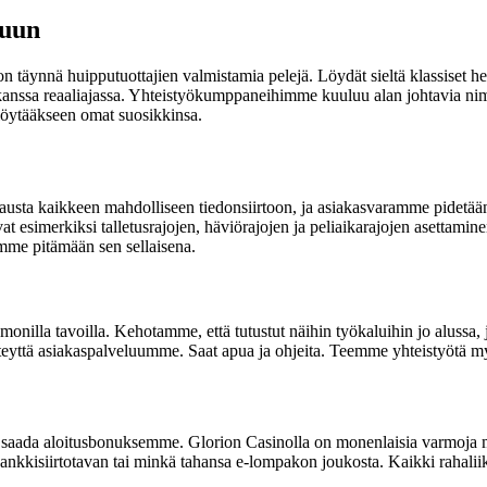
kuun
n täynnä huipputuottajien valmistamia pelejä. Löydät sieltä klassiset h
an kanssa reaaliajassa. Yhteistyökumppaneihimme kuuluu alan johtavia ni
löytääkseen omat suosikkinsa.
usta kaikkeen mahdolliseen tiedonsiirtoon, ja asiakasvaramme pidetään 
 esimerkiksi talletusrajojen, häviörajojen ja peliaikarajojen asettaminen
mme pitämään sen sellaisena.
monilla tavoilla. Kehotamme, että tutustut näihin työkaluihin jo alussa, 
a yhteyttä asiakaspalveluumme. Saat apua ja ohjeita. Teemme yhteistyötä 
 ja saada aloitusbonuksemme. Glorion Casinolla on monenlaisia varmoja mak
ankkisiirtotavan tai minkä tahansa e-lompakon joukosta. Kaikki rahaliik