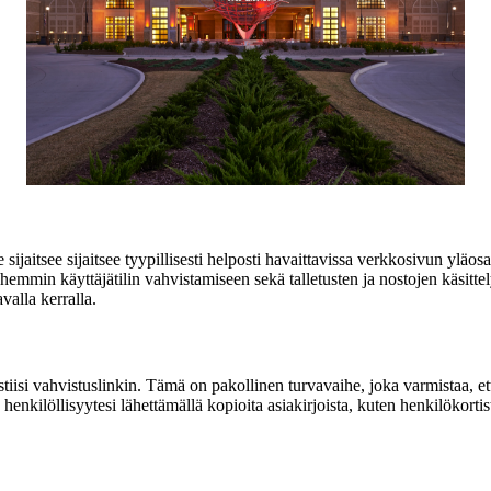
sijaitsee sijaitsee tyypillisesti helposti havaittavissa verkkosivun ylä
myöhemmin käyttäjätilin vahvistamiseen sekä talletusten ja nostojen käsi
valla kerralla.
iisi vahvistuslinkin. Tämä on pakollinen turvavaihe, joka varmistaa, ett
 henkilöllisyytesi lähettämällä kopioita asiakirjoista, kuten henkilökort