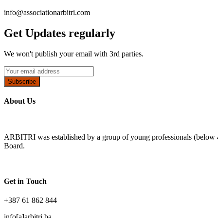
info@associationarbitri.com
Get Updates regularly
We won't publish your email with 3rd parties.
Subscribe
About Us
ARBITRI was established by a group of young professionals (below 4
Board.
Get in Touch
+387 61 862 844
info[a]arbitri.ba