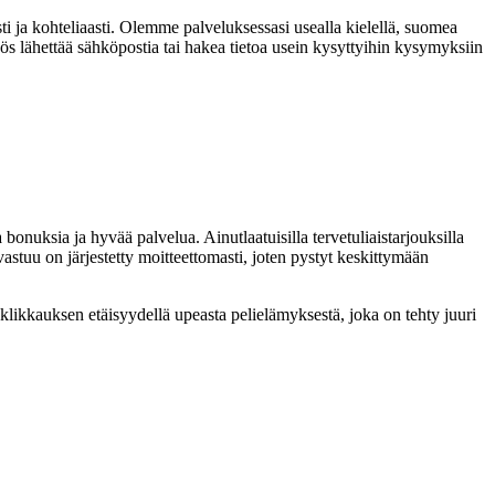
i ja kohteliaasti. Olemme palveluksessasi usealla kielellä, suomea
ös lähettää sähköpostia tai hakea tietoa usein kysyttyihin kysymyksiin
 bonuksia ja hyvää palvelua. Ainutlaatuisilla tervetuliaistarjouksilla
vastuu on järjestetty moitteettomasti, joten pystyt keskittymään
 klikkauksen etäisyydellä upeasta pelielämyksestä, joka on tehty juuri