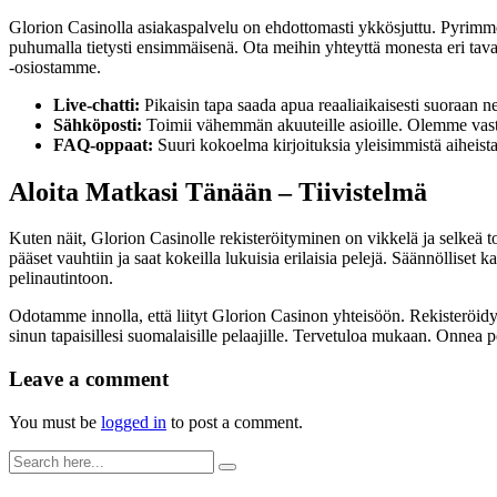
Glorion Casinolla asiakaspalvelu on ehdottomasti ykkösjuttu. Pyrimme 
puhumalla tietysti ensimmäisenä. Ota meihin yhteyttä monesta eri tava
-osiostamme.
Live-chatti:
Pikaisin tapa saada apua reaaliaikaisesti suoraan net
Sähköposti:
Toimii vähemmän akuuteille asioille. Olemme va
FAQ-oppaat:
Suuri kokoelma kirjoituksia yleisimmistä aiheis
Aloita Matkasi Tänään – Tiivistelmä
Kuten näit, Glorion Casinolle rekisteröityminen on vikkelä ja selkeä toi
pääset vauhtiin ja saat kokeilla lukuisia erilaisia pelejä. Säännölliset
pelinautintoon.
Odotamme innolla, että liityt Glorion Casinon yhteisöön. Rekisteröidy 
sinun tapaisillesi suomalaisille pelaajille. Tervetuloa mukaan. Onnea p
Leave a comment
You must be
logged in
to post a comment.