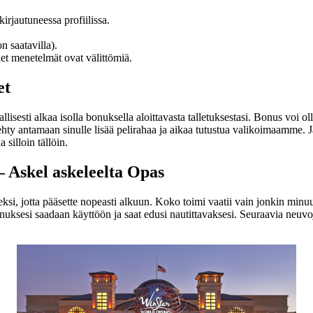
irjautuneessa profiilissa.
 saatavilla).
net menetelmät ovat välittömiä.
et
lisesti alkaa isolla bonuksella aloittavasta talletuksestasi. Bonus voi oll
hty antamaan sinulle lisää pelirahaa ja aikaa tutustua valikoimaamme. Jä
silloin tällöin.
– Askel askeleelta Opas
si, jotta pääsette nopeasti alkuun. Koko toimi vaatii vain jonkin minuut
nuksesi saadaan käyttöön ja saat edusi nautittavaksesi. Seuraavia neuvoja t