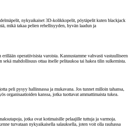
edelmäpelit, nykyaikaiset 3D-kolikkopelit, pöytäpelit kuten blackjack
miä, mikä takaa pelien rehellisyyden, hyvän laadun ja
erillään operatiivisista varoista. Kannustamme vahvasti vastuulliseen
 sekä mahdollisuus ottaa itselle pelitaukoa tai hakea tilin sulkemista.
jotta peli pysyy hallinnassa ja mukavana. Jos tunnet milloin tahansa,
myös organisaatioiden kanssa, jotka tuottavat ammattimaista tukea.
sutapoja, jotka ovat kotimaisille pelaajille tuttuja ja varmoja.
enne turvataan nykyaikaisella salauksella, joten voit olla rauhassa