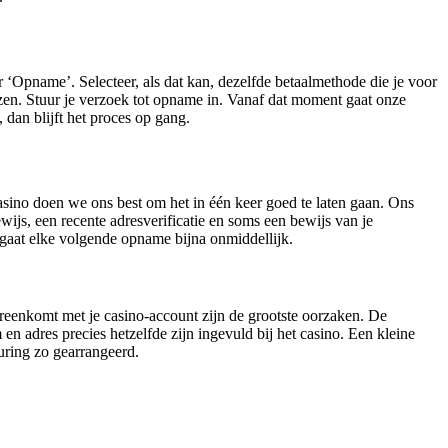
 ‘Opname’. Selecteer, als dat kan, dezelfde betaalmethode die je voor
enzen. Stuur je verzoek tot opname in. Vanaf dat moment gaat onze
dan blijft het proces op gang.
asino doen we ons best om het in één keer goed te laten gaan. Ons
ewijs, een recente adresverificatie en soms een bewijs van je
 gaat elke volgende opname bijna onmiddellijk.
ereenkomt met je casino-account zijn de grootste oorzaken. De
 en adres precies hetzelfde zijn ingevuld bij het casino. Een kleine
uring zo gearrangeerd.