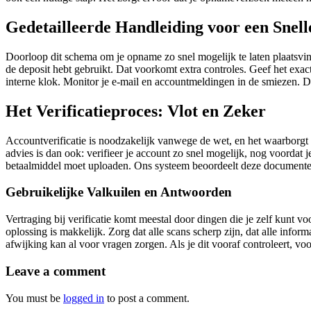
Gedetailleerde Handleiding voor een Sne
Doorloop dit schema om je opname zo snel mogelijk te laten plaatsvind
de deposit hebt gebruikt. Dat voorkomt extra controles. Geef het exac
interne klok. Monitor je e-mail en accountmeldingen in de smiezen. D
Het Verificatieproces: Vlot en Zeker
Accountverificatie is noodzakelijk vanwege de wet, en het waarborgt 
advies is dan ook: verifieer je account zo snel mogelijk, nog voordat 
betaalmiddel moet uploaden. Ons systeem beoordeelt deze documenten 
Gebruikelijke Valkuilen en Antwoorden
Vertraging bij verificatie komt meestal door dingen die je zelf kunt 
oplossing is makkelijk. Zorg dat alle scans scherp zijn, dat alle infor
afwijking kan al voor vragen zorgen. Als je dit vooraf controleert, v
Leave a comment
You must be
logged in
to post a comment.