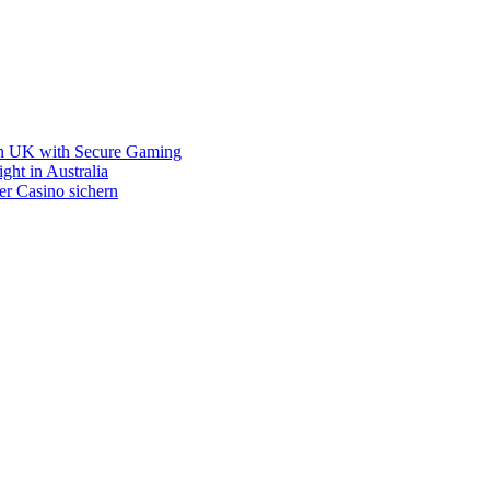
s in UK with Secure Gaming
ght in Australia
r Casino sichern