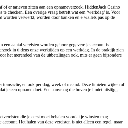
 af of er tarieven zitten aan een opnameverzoek. HiddenJack Casino
 na te checken. Een overige vraag betreft wat een ‘werkdag’ is. Voor
kend worden verwerkt, worden door banken en e-wallets pas op de
an een aantal vereisten worden gehoor gegeven: je account is
verzoek in tijdens onze werktijden op een werkdag. In de praktijk zien
oor het merendeel van de uitbetalingen ook, mits er geen bijzondere
 transactie, en ook per dag, week of maand. Deze limieten wijken af
at je een opname doet. Een aanvraag die boven je limiet uitstijgt,
vereisten die je eerst moet behalen voordat je winsten mag
 account. Het halen van deze vereisten is niet alleen een regel, maar
.