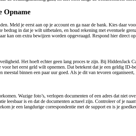
lle Opname
en. Meld je eerst aan op je account en ga naar de bank. Kies daar voor
te bedrag in dat je wilt uitbetalen, en houd rekening met eventuele gr
aar kan om extra bewijzen worden opgevraagd. Respond hier direct op, 
veiligheid. Het hoeft echter geen lang proces te zijn. Bij HiddenJack C
je voor het eerst geld wilt opnemen. Dat betekent dat je een geldig ID-b
meestal binnen een paar uur goed. Als je dit van tevoren organiseert,
voorkomen. Wazige foto’s, verlopen documenten of een adres dat niet ov
matie leesbaar is en dat de documenten actueel zijn. Controleer of je naam
oorkom je een langdurige correspondentie met de support en is je goedke