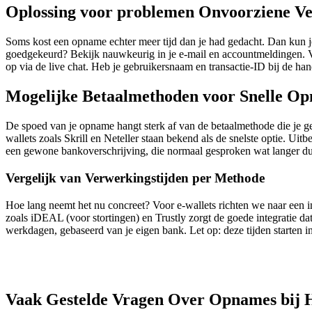
Oplossing voor problemen Onvoorziene Ve
Soms kost een opname echter meer tijd dan je had gedacht. Dan kun je h
goedgekeurd? Bekijk nauwkeurig in je e-mail en accountmeldingen. Va
op via de live chat. Heb je gebruikersnaam en transactie-ID bij de han
Mogelijke Betaalmethoden voor Snelle O
De spoed van je opname hangt sterk af van de betaalmethode die je geb
wallets zoals Skrill en Neteller staan bekend als de snelste optie. U
een gewone bankoverschrijving, die normaal gesproken wat langer duu
Vergelijk van Verwerkingstijden per Methode
Hoe lang neemt het nu concreet? Voor e-wallets richten we naar een i
zoals iDEAL (voor stortingen) en Trustly zorgt de goede integratie 
werkdagen, gebaseerd van je eigen bank. Let op: deze tijden starten in
Vaak Gestelde Vragen Over Opnames bij 