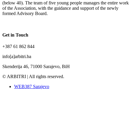
(below 40). The team of five young people manages the entire work
of the Association, with the guidance and support of the newly
formed Advisory Board.
Get in Touch
+387 61 862 844
info[a]arbitri.ba
Skenderija 46, 71000 Sarajevo, BiH
© ARBITRI | All rights reserved.
WEB387 Sarajevo