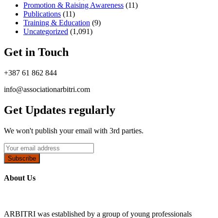
Promotion & Raising Awareness
(11)
Publications
(11)
Training & Education
(9)
Uncategorized
(1,091)
Get in Touch
+387 61 862 844
info@associationarbitri.com
Get Updates regularly
We won't publish your email with 3rd parties.
Subscribe
About Us
ARBITRI was established by a group of young professionals