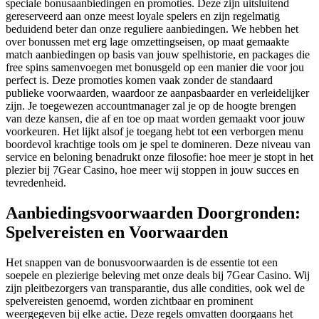
speciale bonusaanbiedingen en promoties. Deze zijn uitsluitend
gereserveerd aan onze meest loyale spelers en zijn regelmatig
beduidend beter dan onze reguliere aanbiedingen. We hebben het
over bonussen met erg lage omzettingseisen, op maat gemaakte
match aanbiedingen op basis van jouw spelhistorie, en packages die
free spins samenvoegen met bonusgeld op een manier die voor jou
perfect is. Deze promoties komen vaak zonder de standaard
publieke voorwaarden, waardoor ze aanpasbaarder en verleidelijker
zijn. Je toegewezen accountmanager zal je op de hoogte brengen
van deze kansen, die af en toe op maat worden gemaakt voor jouw
voorkeuren. Het lijkt alsof je toegang hebt tot een verborgen menu
boordevol krachtige tools om je spel te domineren. Deze niveau van
service en beloning benadrukt onze filosofie: hoe meer je stopt in het
plezier bij 7Gear Casino, hoe meer wij stoppen in jouw succes en
tevredenheid.
Aanbiedingsvoorwaarden Doorgronden:
Spelvereisten en Voorwaarden
Het snappen van de bonusvoorwaarden is de essentie tot een
soepele en plezierige beleving met onze deals bij 7Gear Casino. Wij
zijn pleitbezorgers van transparantie, dus alle condities, ook wel de
spelvereisten genoemd, worden zichtbaar en prominent
weergegeven bij elke actie. Deze regels omvatten doorgaans het