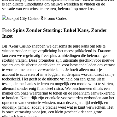
is een directe uitnodiging om nieuwe werelden te vinden en de
sensatie van een winst te ervaren, helemaal op onze kosten.
Free Spins Zonder Storting: Enkel Kans, Zonder
Inzet
Bij 7Gear Casino snappen we dat soms de pure kans om iets te
winnen zonder enige verplichting het meest prikkelend is. Daarom
lanceren we regelmatig free spins aanbiedingen die helemaal geen
storting vragen. Deze promoties zijn uitermate geschikt voor nieuwe
spelers om de sfeer te ontdekken en voor bestaande leden om verrast
te worden met een onverwachte kans. Je hoeft alleen maar je
account te activeren of in te loggen, en de spins worden direct aan je
toebedeeld. Het geeft je de ultieme vrijheid om een game uit te
testen, de mechanics te leren en mogelijk een mooie winst te starten,
allemaal zonder enig financieel risico. We beschouwen dit als een
manier om onze waardering te tonen en de speelvlam aanwakkerend
te houden. Natuurlijk zijn er enkele voorwaarden verbonden aan het
opnemen van eventuele winsten, maar deze zijn altijd redelijk en
duidelijk gemeld, zodat je precies weet wat je kunt verwachten. Het
is onze verrassing voor jou, een klein geschenk dat een grote
glimlach kan opleveren.