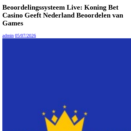
Beoordelingssysteem Live: Koning Bet
Casino Geeft Nederland Beoordelen van
Games
admin
05/07/2026