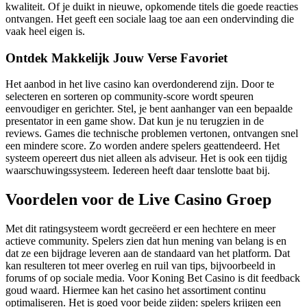
kwaliteit. Of je duikt in nieuwe, opkomende titels die goede reacties
ontvangen. Het geeft een sociale laag toe aan een ondervinding die
vaak heel eigen is.
Ontdek Makkelijk Jouw Verse Favoriet
Het aanbod in het live casino kan overdonderend zijn. Door te
selecteren en sorteren op community-score wordt speuren
eenvoudiger en gerichter. Stel, je bent aanhanger van een bepaalde
presentator in een game show. Dat kun je nu terugzien in de
reviews. Games die technische problemen vertonen, ontvangen snel
een mindere score. Zo worden andere spelers geattendeerd. Het
systeem opereert dus niet alleen als adviseur. Het is ook een tijdig
waarschuwingssysteem. Iedereen heeft daar tenslotte baat bij.
Voordelen voor de Live Casino Groep
Met dit ratingsysteem wordt gecreëerd er een hechtere en meer
actieve community. Spelers zien dat hun mening van belang is en
dat ze een bijdrage leveren aan de standaard van het platform. Dat
kan resulteren tot meer overleg en ruil van tips, bijvoorbeeld in
forums of op sociale media. Voor Koning Bet Casino is dit feedback
goud waard. Hiermee kan het casino het assortiment continu
optimaliseren. Het is goed voor beide zijden: spelers krijgen een