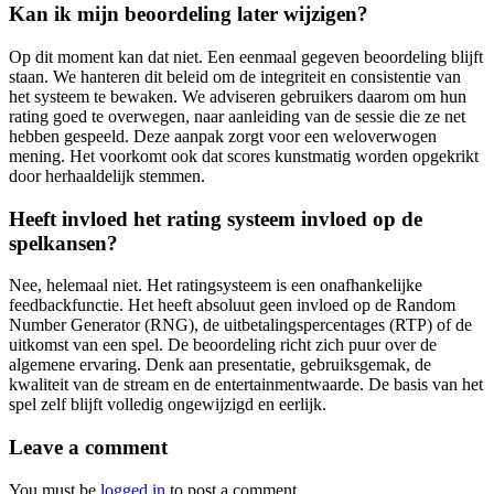
Kan ik mijn beoordeling later wijzigen?
Op dit moment kan dat niet. Een eenmaal gegeven beoordeling blijft
staan. We hanteren dit beleid om de integriteit en consistentie van
het systeem te bewaken. We adviseren gebruikers daarom om hun
rating goed te overwegen, naar aanleiding van de sessie die ze net
hebben gespeeld. Deze aanpak zorgt voor een weloverwogen
mening. Het voorkomt ook dat scores kunstmatig worden opgekrikt
door herhaaldelijk stemmen.
Heeft invloed het rating systeem invloed op de
spelkansen?
Nee, helemaal niet. Het ratingsysteem is een onafhankelijke
feedbackfunctie. Het heeft absoluut geen invloed op de Random
Number Generator (RNG), de uitbetalingspercentages (RTP) of de
uitkomst van een spel. De beoordeling richt zich puur over de
algemene ervaring. Denk aan presentatie, gebruiksgemak, de
kwaliteit van de stream en de entertainmentwaarde. De basis van het
spel zelf blijft volledig ongewijzigd en eerlijk.
Leave a comment
You must be
logged in
to post a comment.