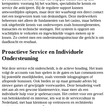
kernpunten: voorrang bij het wachten, specialistische kennis en
service die anticipeert. Bij de reguliere support kunnen
antwoordtijden oplopen, maar deze tier waarborgt een direct contact
met een toegewezen team van deskundigen. Deze medewerkers
beheersen niet alleen de fundamenten van het casino, maar hebben
ook uitgebreide kennis van onderwerpen zoals bonusreglementen,
transacties en technische storingen. Het systeem is opgezet om
wachttijden te verkorten en ingewikkelde vragen meteen op te
lossen. Zo creëert men een ondersteuningsstructuur die gericht is om
daadkracht en resultaat.
Proactieve Service en Individuele
Ondersteuning
Wat deze service echt onderscheidt, is de actieve houding. Het team
volgt de accounts van hun spelers in de gaten en kan communiceren
bij potentiële moeilijkheden, zoals vreemde inlogpogingen of
aflopende bonussen. Ook bieden ze op maat gemaakt advies bij
nieuwe games of gewijzigde voorwaarden. Deze benadering voelt
niet aan als een gewone klantenservice, maar meer als een
individuele hulp voor je spelersaccount. Het creëert voor een gevoel
van betrokkenheid en interesse, iets wat in de servicecultuur in
Nederland, met haar klemtoon op vertrouwen en rechtstreeks