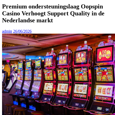
Premium ondersteuningslaag Oopspin
Casino Verhoogt Support Quality in de
Nederlandse markt
admin
26/06/2026