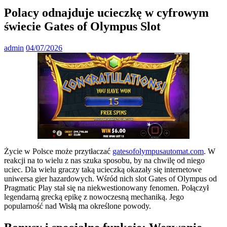
Polacy odnajduje ucieczkę w cyfrowym
świecie Gates of Olympus Slot
admin
04/07/2026
Życie w Polsce może przytłaczać
gatesofolympusautomat.com
. W
reakcji na to wielu z nas szuka sposobu, by na chwilę od niego
uciec. Dla wielu graczy taką ucieczką okazały się internetowe
uniwersa gier hazardowych. Wśród nich slot Gates of Olympus od
Pragmatic Play stał się na niekwestionowany fenomen. Połączył
legendarną grecką epikę z nowoczesną mechaniką. Jego
popularność nad Wisłą ma określone powody.