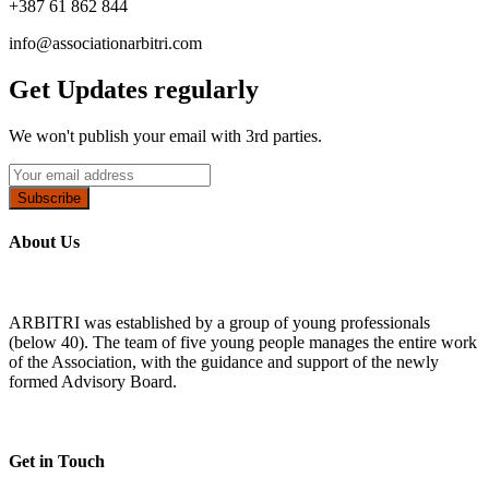
+387 61 862 844
info@associationarbitri.com
Get Updates regularly
We won't publish your email with 3rd parties.
Subscribe
About Us
ARBITRI was established by a group of young professionals
(below 40). The team of five young people manages the entire work
of the Association, with the guidance and support of the newly
formed Advisory Board.
Get in Touch