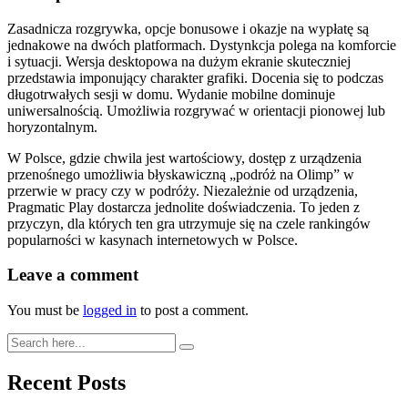
Zasadnicza rozgrywka, opcje bonusowe i okazje na wypłatę są
jednakowe na dwóch platformach. Dystynkcja polega na komforcie
i sytuacji. Wersja desktopowa na dużym ekranie skuteczniej
przedstawia imponujący charakter grafiki. Docenia się to podczas
długotrwałych sesji w domu. Wydanie mobilne dominuje
uniwersalnością. Umożliwia rozgrywać w orientacji pionowej lub
horyzontalnym.
W Polsce, gdzie chwila jest wartościowy, dostęp z urządzenia
przenośnego umożliwia błyskawiczną „podróż na Olimp” w
przerwie w pracy czy w podróży. Niezależnie od urządzenia,
Pragmatic Play dostarcza jednolite doświadczenia. To jeden z
przyczyn, dla których ten gra utrzymuje się na czele rankingów
popularności w kasynach internetowych w Polsce.
Leave a comment
You must be
logged in
to post a comment.
Recent Posts