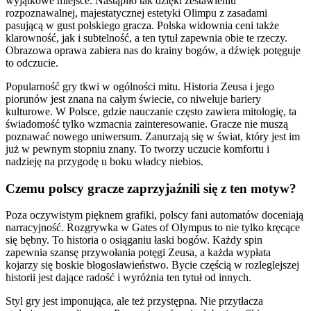
wyjątkowe miejsce. Nastąpiło tak dzięki zestawieniu
rozpoznawalnej, majestatycznej estetyki Olimpu z zasadami
pasującą w gust polskiego gracza. Polska widownia ceni także
klarowność, jak i subtelność, a ten tytuł zapewnia obie te rzeczy.
Obrazowa oprawa zabiera nas do krainy bogów, a dźwięk potęguje
to odczucie.
Popularność gry tkwi w ogólności mitu. Historia Zeusa i jego
piorunów jest znana na całym świecie, co niweluje bariery
kulturowe. W Polsce, gdzie nauczanie często zawiera mitologię, ta
świadomość tylko wzmacnia zainteresowanie. Gracze nie muszą
poznawać nowego uniwersum. Zanurzają się w świat, który jest im
już w pewnym stopniu znany. To tworzy uczucie komfortu i
nadzieję na przygodę u boku władcy niebios.
Czemu polscy gracze zaprzyjaźnili się z ten motyw?
Poza oczywistym pięknem grafiki, polscy fani automatów doceniają
narracyjność. Rozgrywka w Gates of Olympus to nie tylko kręcące
się bębny. To historia o osiąganiu łaski bogów. Każdy spin
zapewnia szansę przywołania potęgi Zeusa, a każda wypłata
kojarzy się boskie błogosławieństwo. Bycie częścią w rozleglejszej
historii jest dające radość i wyróżnia ten tytuł od innych.
Styl gry jest imponująca, ale też przystępna. Nie przytłacza