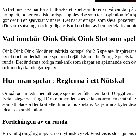
Vi befinner oss här för att utforska ett spel som förenar två världar på
komplett, pokertematisk kortspelsupplevelse som tar inspiration från sp
gör det till en självklar vinnare. Det här är ett spel som såväl poker
där stora satsningar och gulliga grisar kombineras i en perfekt blandni
Vad innebär Oink Oink Oink Slot som spel
Oink Oink Oink Slot är ett taktiskt kortspel för 2-6 spelare, inspirera
kvickt och underhållande spel med rejäl risk och belöning. Spelets kä
runda. Det är denna rörliga mekanik som skapar en spännande och över
och medryckande gameplay.
Hur man spelar: Reglerna i ett Nötskal
Omgången inleds med att varje spelare erhåller fem kort. Uppgiften är 
fyrtal, stege och färg. Här kommer den speciella knorren: en central “
som att placera fler kort eller hindra motspelare. Varje runda byter dess
idealisk kombination.
Fördelningen av en runda
En vanlig omgång uppvisar en rytmisk cykel. Först visas slot-hjulens re