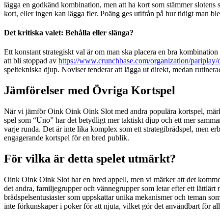
lägga en godkänd kombination, men att ha kort som stämmer slotens special
kort, eller ingen kan lägga fler. Poäng ges utifrån på hur tidigt man 
Det kritiska valet: Behålla eller slänga?
Ett konstant strategiskt val är om man ska placera en bra kombination 
att bli stoppad av
https://www.crunchbase.com/organization/pariplay/
speltekniska djup. Noviser tenderar att lägga ut direkt, medan rutinera
Jämförelser med Övriga Kortspel
När vi jämför Oink Oink Oink Slot med andra populära kortspel, märker 
spel som “Uno” har det betydligt mer taktiskt djup och ett mer samm
varje runda. Det är inte lika komplex som ett strategibrädspel, men erbju
engagerande kortspel för en bred publik.
För vilka är detta spelet utmärkt?
Oink Oink Oink Slot har en bred appell, men vi märker att det kommer a
det andra, familjegrupper och vännegrupper som letar efter ett lättlärt
brädspelsentusiaster som uppskattar unika mekanismer och teman som sti
inte förkunskaper i poker för att njuta, vilket gör det användbart för all