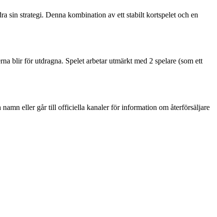
 sin strategi. Denna kombination av ett stabilt kortspelet och en
rna blir för utdragna. Spelet arbetar utmärkt med 2 spelare (som ett
 namn eller går till officiella kanaler för information om återförsäljare