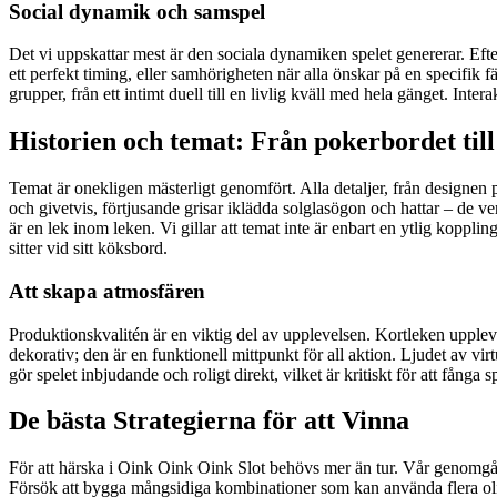
Social dynamik och samspel
Det vi uppskattar mest är den sociala dynamiken spelet genererar. Efter
ett perfekt timing, eller samhörigheten när alla önskar på en specifik fä
grupper, från ett intimt duell till en livlig kväll med hela gänget. Inter
Historien och temat: Från pokerbordet till
Temat är onekligen mästerligt genomfört. Alla detaljer, från designen 
och givetvis, förtjusande grisar iklädda solglasögon och hattar – de ve
är en lek inom leken. Vi gillar att temat inte är enbart en ytlig koppl
sitter vid sitt köksbord.
Att skapa atmosfären
Produktionskvalitén är en viktig del av upplevelsen. Kortleken upple
dekorativ; den är en funktionell mittpunkt för all aktion. Ljudet av vir
gör spelet inbjudande och roligt direkt, vilket är kritiskt för att fånga
De bästa Strategierna för att Vinna
För att härska i Oink Oink Oink Slot behövs mer än tur. Vår genomgång 
Försök att bygga mångsidiga kombinationer som kan använda flera olika 