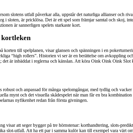
som slotens utfall påverkar alla, uppstår det naturliga allianser och ri
rg i sloten, är pricklösa. Det är ett spel som främjar samtal och skoj, int
aktionen är sannerligen spelets starkaste kort.
 kortleken
på korten till spelplanen, visar glansen och spänningen i en pokerturne
rkliga “high rollers”. Historien vi ser är en berättelse om avkoppling o
ing; det är inbäddat i reglerna och känslan. Att köra Oink Oink Oink Slo
vs robust och anpassad för många spelomgångar, med tydlig och vacker 
tuella mynt och det visuella skådespelet när man får en bra kombination b
 spelarnas nyfikenhet redan från första givningen.
visar att seger bygger på tre hörnstenar: korthandtering, slots-predikt
slot-utfall. Att ha ett par i samma kulör kan till exempel vara värt om e