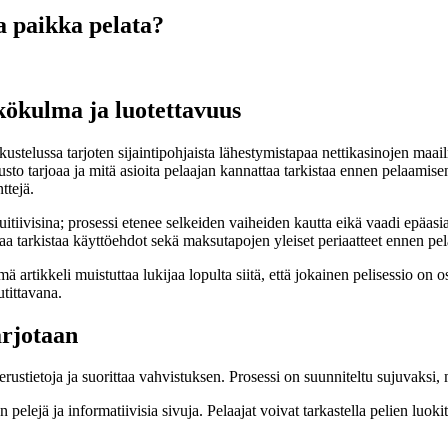
a paikka pelata?
kökulma ja luotettavuus
ustelussa tarjoten sijaintipohjaista lähestymistapaa nettikasinojen ma
vusto tarjoaa ja mitä asioita pelaajan kannattaa tarkistaa ennen pelaamis
ttejä.
ntuitiivisina; prosessi etenee selkeiden vaiheiden kautta eikä vaadi epäasi
vaa tarkistaa käyttöehdot sekä maksutapojen yleiset periaatteet ennen pel
artikkeli muistuttaa lukijaa lopulta siitä, että jokainen pelisessio on 
utittavana.
arjotaan
ustietoja ja suorittaa vahvistuksen. Prosessi on suunniteltu sujuvaksi, mut
n pelejä ja informatiivisia sivuja. Pelaajat voivat tarkastella pelien luok