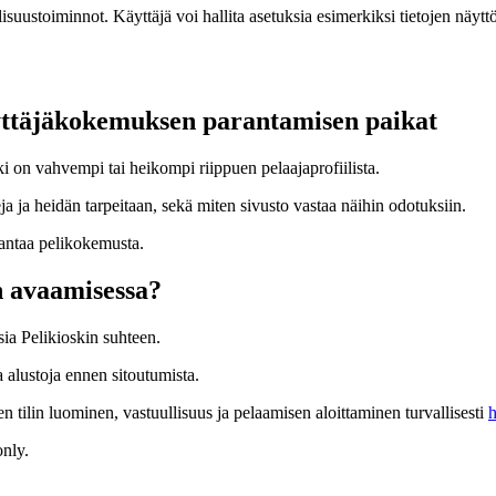
isuustoiminnot. Käyttäjä voi hallita asetuksia esimerkiksi tietojen näytt
yttäjäkokemuksen parantamisen paikat
ki on vahvempi tai heikompi riippuen pelaajaprofiilista.
a ja heidän tarpeitaan, sekä miten sivusto vastaa näihin odotuksiin.
rantaa pelikokemusta.
n avaamisessa?
ia Pelikioskin suhteen.
ta alustoja ennen sitoutumista.
tilin luominen, vastuullisuus ja pelaamisen aloittaminen turvallisesti
h
only.