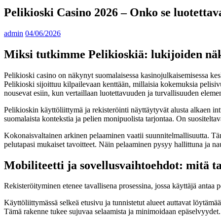
Pelikioski Casino 2026 – Onko se luotettav
admin
04/06/2026
Miksi tutkimme Pelikioskiä: lukijoiden nä
Pelikioski casino on näkynyt suomalaisessa kasinojulkaisemisessa kesk
Pelikioski sijoittuu kilpailevaan kenttään, millaisia kokemuksia pelisi
nousevat esiin, kun vertaillaan luotettavuuden ja turvallisuuden elemen
Pelikioskin käyttöliittymä ja rekisteröinti näyttäytyvät alusta alkaen i
suomalaista kontekstia ja pelien monipuolista tarjontaa. On suositelta
Kokonaisvaltainen arkinen pelaaminen vaatii suunnitelmallisuutta. Tämä 
pelutapasi mukaiset tavoitteet. Näin pelaaminen pysyy hallittuna ja na
Mobiliteetti ja sovellusvaihtoehdot: mitä t
Rekisteröityminen etenee tavallisena prosessina, jossa käyttäjä antaa per
Käyttöliittymässä selkeä etusivu ja tunnistetut alueet auttavat löytämää
Tämä rakenne tukee sujuvaa selaamista ja minimoidaan epäselvyydet.