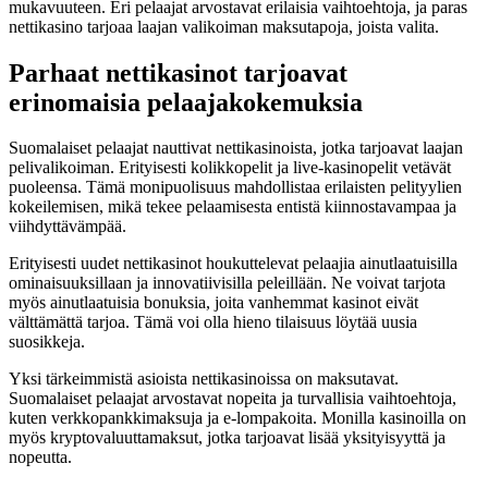
mukavuuteen. Eri pelaajat arvostavat erilaisia vaihtoehtoja, ja paras
nettikasino tarjoaa laajan valikoiman maksutapoja, joista valita.
Parhaat nettikasinot tarjoavat
erinomaisia pelaajakokemuksia
Suomalaiset pelaajat nauttivat nettikasinoista, jotka tarjoavat laajan
pelivalikoiman. Erityisesti kolikkopelit ja live-kasinopelit vetävät
puoleensa. Tämä monipuolisuus mahdollistaa erilaisten pelityylien
kokeilemisen, mikä tekee pelaamisesta entistä kiinnostavampaa ja
viihdyttävämpää.
Erityisesti uudet nettikasinot houkuttelevat pelaajia ainutlaatuisilla
ominaisuuksillaan ja innovatiivisilla peleillään. Ne voivat tarjota
myös ainutlaatuisia bonuksia, joita vanhemmat kasinot eivät
välttämättä tarjoa. Tämä voi olla hieno tilaisuus löytää uusia
suosikkeja.
Yksi tärkeimmistä asioista nettikasinoissa on maksutavat.
Suomalaiset pelaajat arvostavat nopeita ja turvallisia vaihtoehtoja,
kuten verkkopankkimaksuja ja e-lompakoita. Monilla kasinoilla on
myös kryptovaluuttamaksut, jotka tarjoavat lisää yksityisyyttä ja
nopeutta.