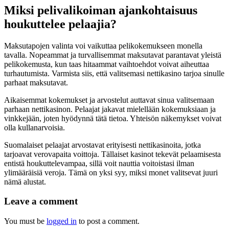
Miksi pelivalikoiman ajankohtaisuus
houkuttelee pelaajia?
Maksutapojen valinta voi vaikuttaa pelikokemukseen monella
tavalla. Nopeammat ja turvallisemmat maksutavat parantavat yleistä
pelikokemusta, kun taas hitaammat vaihtoehdot voivat aiheuttaa
turhautumista. Varmista siis, että valitsemasi nettikasino tarjoa sinulle
parhaat maksutavat.
Aikaisemmat kokemukset ja arvostelut auttavat sinua valitsemaan
parhaan nettikasinon. Pelaajat jakavat mielellään kokemuksiaan ja
vinkkejään, joten hyödynnä tätä tietoa. Yhteisön näkemykset voivat
olla kullanarvoisia.
Suomalaiset pelaajat arvostavat erityisesti nettikasinoita, jotka
tarjoavat verovapaita voittoja. Tällaiset kasinot tekevät pelaamisesta
entistä houkuttelevampaa, sillä voit nauttia voitoistasi ilman
ylimääräisiä veroja. Tämä on yksi syy, miksi monet valitsevat juuri
nämä alustat.
Leave a comment
You must be
logged in
to post a comment.