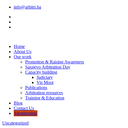
info@arbitri.ba
Home
About Us
Our work
Promotion & Raising Awareness
Sarajevo Arbitration Day
Capacity building
Judiciary
Vis Moot
Publications
Arbitration resources
Training & Education
Blog
Contact Us
Membership
Uncategorized