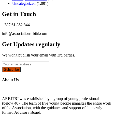
Uncategorized
(1,091)
Get in Touch
+387 61 862 844
info@associationarbitri.com
Get Updates regularly
We won't publish your email with 3rd parties.
Subscribe
About Us
ARBITRI was established by a group of young professionals
(below 40). The team of five young people manages the entire work
of the Association, with the guidance and support of the newly
formed Advisory Board.