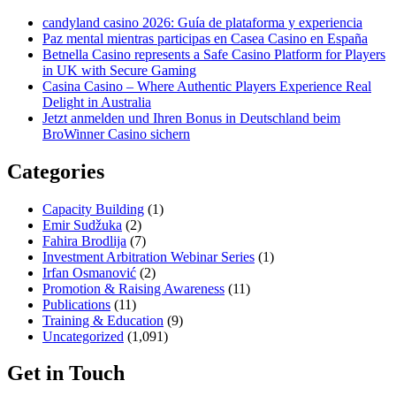
candyland casino 2026: Guía de plataforma y experiencia
Paz mental mientras participas en Casea Casino en España
Betnella Casino represents a Safe Casino Platform for Players
in UK with Secure Gaming
Casina Casino – Where Authentic Players Experience Real
Delight in Australia
Jetzt anmelden und Ihren Bonus in Deutschland beim
BroWinner Casino sichern
Categories
Capacity Building
(1)
Emir Sudžuka​
(2)
Fahira Brodlija
(7)
Investment Arbitration Webinar Series
(1)
Irfan Osmanović​
(2)
Promotion & Raising Awareness
(11)
Publications
(11)
Training & Education
(9)
Uncategorized
(1,091)
Get in Touch