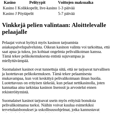
Kasino
Pelityypit
Voittojen maksuaika
Kasino I
Kolikkopelit, live-kasino
1-3 päivää
Kasino J
Pöytäpelit
5-7 päivää
Vinkkejä pelien valintaan: Aloittelevalle
pelaajalle
Pelaajat voivat hyötyä myös kasinon tarjoamista
asiakaspalvelupalveluista. Oikean kasinon valinta voi tarkoittaa, että
saat apua ja tukea, jos kohtaat ongelmia pelivalikoiman kanssa.
Tämä tekee pelikokemuksesta entistä sujuvampaa ja
miellyttävämpää.
Suomalaiset kasinot ovat tunnettuja siitä, että ne tarjoavat turvallisen
ja luotettavan pelikokemuksen. Tämä tekee pelaamisesta
mukavampaa, kun voit keskittyä pelivalikoimaan ilman huolia.
Luotettavuus on erityisen tärkeää, kun pelaat nettikasinolla, joten
kannattaa aina tarkistaa kasinon lisenssit ja arvostelut ennen
rekisteröitymistä.
Suomalaiset kasinot tarjoavat usein myös erityisiä bonuksia
pelivalikoimansa tueksi. Näihin voivat kuulua esimerkiksi
tervetuliaisbonukset ja uskollisuusohjelmat, jotka kannustavat