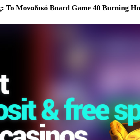
: Το Μοναδικό Board Game 40 Burning Hot