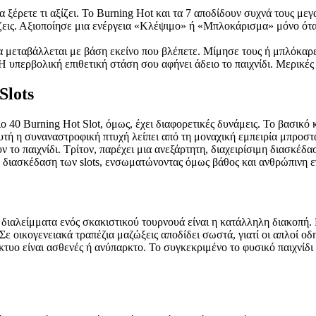
α ξέρετε τι αξίζει. Το Burning Hot και τα 7 αποδίδουν συχνά τους μ
εις. Αξιοποίησε μια ενέργεια «Κλέψιμο» ή «Μπλοκάρισμα» μόνο όταν
α μεταβάλλεται με βάση εκείνο που βλέπετε. Μίμησε τους ή μπλόκαρε
 υπερβολική επιθετική στάση σου αφήνει άδειο το παιχνίδι. Μερικές 
Slots
 40 Burning Hot Slot, όμως, έχει διαφορετικές δυνάμεις. Το βασικό 
υτή η συναναστροφική πτυχή λείπει από τη μοναχική εμπειρία μπροστά
το παιχνίδι. Τρίτον, παρέχει μια ανεξάρτητη, διαχειρίσιμη διασκέδα
 τη διασκέδαση των slots, ενσωματώνοντας όμως βάθος και ανθρώπινη 
ιαλείμματα ενός σκακιστικού τουρνουά είναι η κατάλληλη διακοπή. Επί
. Σε οικογενειακά τραπέζια μαζώξεις αποδίδει σωστά, γιατί οι απλοί 
κτυο είναι ασθενές ή ανύπαρκτο. Το συγκεκριμένο το φυσικό παιχνίδι