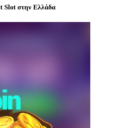
 Slot στην Ελλάδα