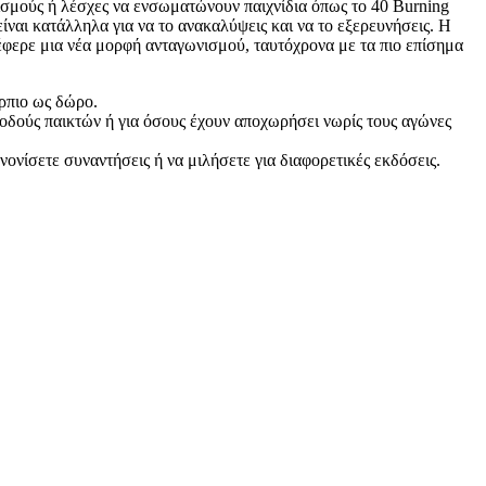
ωνισμούς ή λέσχες να ενσωματώνουν παιχνίδια όπως το 40 Burning
είναι κατάλληλα για να το ανακαλύψεις και να το εξερευνήσεις. Η
φερε μια νέα μορφή ανταγωνισμού, ταυτόχρονα με τα πιο επίσημα
όρπιο ως δώρο.
οδούς παικτών ή για όσους έχουν αποχωρήσει νωρίς τους αγώνες
ονίσετε συναντήσεις ή να μιλήσετε για διαφορετικές εκδόσεις.