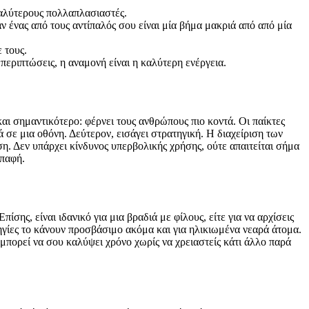
εγαλύτερους πολλαπλασιαστές.
 ένας από τους αντίπαλός σου είναι μία βήμα μακριά από από μία
 τους.
περιπτώσεις, η αναμονή είναι η καλύτερη ενέργεια.
και σημαντικότερο: φέρνει τους ανθρώπους πιο κοντά. Οι παίκτες
 σε μια οθόνη. Δεύτερον, εισάγει στρατηγική. Η διαχείριση των
ση. Δεν υπάρχει κίνδυνος υπερβολικής χρήσης, ούτε απαιτείται σήμα
επαφή.
σης, είναι ιδανικό για μια βραδιά με φίλους, είτε για να αρχίσεις
οδηγίες το κάνουν προσβάσιμο ακόμα και για ηλικιωμένα νεαρά άτομα.
 μπορεί να σου καλύψει χρόνο χωρίς να χρειαστείς κάτι άλλο παρά