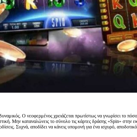
δυναμικός. Ο νεοφερμένος χρειάζεται πρωτίστως να γνωρίσει το πόσο α
ική. Μην καταναλώνεις το σύνολο τις κάρτες δράσης «Spin» στην εκκ
οδίσεις. Συχνά, αποδίδει να κάνεις υπομονή για ένα ισχυρό, αποδοτικ