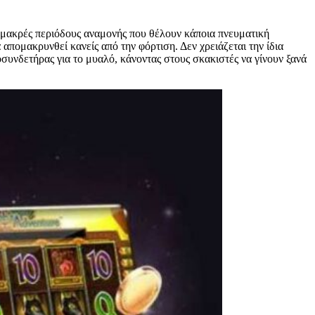
 μακρές περιόδους αναμονής που θέλουν κάποια πνευματική
απομακρυνθεί κανείς από την φόρτιση. Δεν χρειάζεται την ίδια
οσυνδετήρας για το μυαλό, κάνοντας στους σκακιστές να γίνουν ξανά