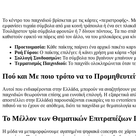
Το κέντρο του παιχνιδιού βρίσκεται με τις κάρτες «περιστροφής». Μ
εμφανίσει τυχαία σύμβολα από μια κοινή τράπουλα ή ένα σετ πλακι
Τουλάχιστον τρία σύμβολα φρουτών ή 7 δίνουν πόντους. Τα πιο σπάν
καθιστούν εφικτό να πάρεις από τον άλλο, να του μπλοκάρεις μια κ
Προετοιμασία:
Κάθε παίκτης παίρνει ένα αρχικό πακέτο καρτ
Ροή Γύρου:
Ο παίκτης επιλέγει: ή κάνει χρήση μια κάρτα «Sp
Συλλογή Συνδυασμών:
Τα σύμβολα που βγαίνουν μπαίνουν μ
Τερματισμός Παιχνιδιού:
Το παιχνίδι ολοκληρώνεται όταν τε
Πού και Με ποιο τρόπο να το Προμηθευτεί
Αυτοί που ενδιαφέρονται στην Ελλάδα, μπορούν να αναζητήσουν για
παιχνιδιών θεωρούνται επίσης μια ευνοϊκή επιλογή. Η εξαιρετικά α
αποστέλλει στην Ελλάδα) παρουσιάζονται ευκαιρίες να το εντοπίσετε
πιθανό να το έχουν σε απόθεμα, διότι τα παιχνίδια με θεματολογία 
Το Μέλλον των Θεματικών Επιτραπέζιων 
Η μόδα να μεταμορφώνουμε αγαπημένα ψηφιακά concepts σε χάρτινα κ