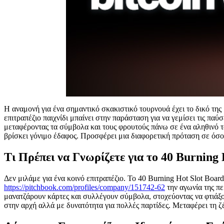
Η αναμονή για ένα σημαντικό σκακιστικό τουρνουά έχει το δικό της 
επιτραπέζιο παιχνίδι μπαίνει στην παράσταση για να γεμίσει τις πα
μεταφέροντας τα σύμβολα και τους φρουτούς πάνω σε ένα αληθινό τα
βρίσκει γόνιμο έδαφος. Προσφέρει μια διαφορετική πρόταση σε όσου
Τι Πρέπει να Γνωρίζετε για το 40 Burning
Δεν μιλάμε για ένα κοινό επιτραπέζιο. Το 40 Burning Hot Slot Boar
https://pitchbook.com/profiles/company/151742-62
την αγωνία της πε
μανατζάρουν κάρτες και συλλέγουν σύμβολα, στοχεύοντας να φτιάξου
στην αρχή αλλά με δυνατότητα για πολλές παρτίδες. Μεταφέρει τη ζ