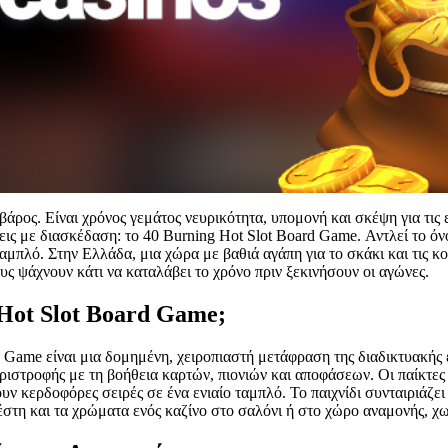
βάρος. Είναι χρόνος γεμάτος νευρικότητα, υπομονή και σκέψη για τις
ύσεις με διασκέδαση: το 40 Burning Hot Slot Board Game. Αντλεί το όν
μπλό. Στην Ελλάδα, μια χώρα με βαθιά αγάπη για το σκάκι και τις κ
ς ψάχνουν κάτι να καταλάβει το χρόνο πριν ξεκινήσουν οι αγώνες.
 Hot Slot Board Game;
d Game είναι μια δομημένη, χειροπιαστή μετάφραση της διαδικτυακής ε
ριστροφής με τη βοήθεια καρτών, πιονιών και αποφάσεων. Οι παίκτε
ν κερδοφόρες σειρές σε ένα ενιαίο ταμπλό. Το παιχνίδι συνταιριάζει
έστη και τα χρώματα ενός καζίνο στο σαλόνι ή στο χώρο αναμονής, χω