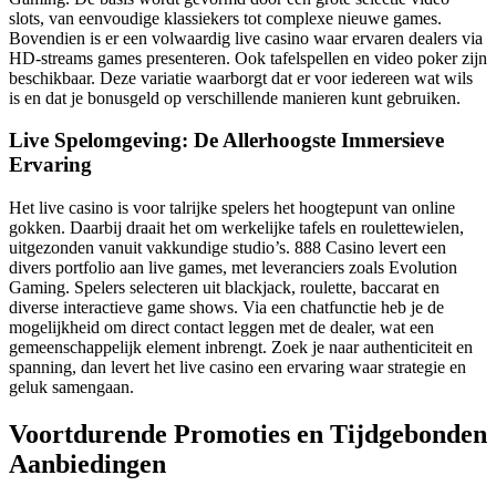
slots, van eenvoudige klassiekers tot complexe nieuwe games.
Bovendien is er een volwaardig live casino waar ervaren dealers via
HD-streams games presenteren. Ook tafelspellen en video poker zijn
beschikbaar. Deze variatie waarborgt dat er voor iedereen wat wils
is en dat je bonusgeld op verschillende manieren kunt gebruiken.
Live Spelomgeving: De Allerhoogste Immersieve
Ervaring
Het live casino is voor talrijke spelers het hoogtepunt van online
gokken. Daarbij draait het om werkelijke tafels en roulettewielen,
uitgezonden vanuit vakkundige studio’s. 888 Casino levert een
divers portfolio aan live games, met leveranciers zoals Evolution
Gaming. Spelers selecteren uit blackjack, roulette, baccarat en
diverse interactieve game shows. Via een chatfunctie heb je de
mogelijkheid om direct contact leggen met de dealer, wat een
gemeenschappelijk element inbrengt. Zoek je naar authenticiteit en
spanning, dan levert het live casino een ervaring waar strategie en
geluk samengaan.
Voortdurende Promoties en Tijdgebonden
Aanbiedingen