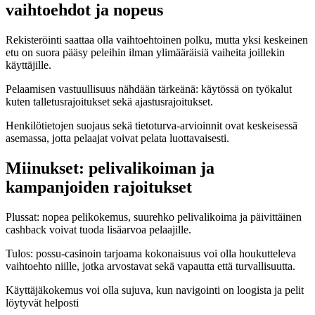
vaihtoehdot ja nopeus
Rekisteröinti saattaa olla vaihtoehtoinen polku, mutta yksi keskeinen
etu on suora pääsy peleihin ilman ylimääräisiä vaiheita joillekin
käyttäjille.
Pelaamisen vastuullisuus nähdään tärkeänä: käytössä on työkalut
kuten talletusrajoitukset sekä ajastusrajoitukset.
Henkilötietojen suojaus sekä tietoturva-arvioinnit ovat keskeisessä
asemassa, jotta pelaajat voivat pelata luottavaisesti.
Miinukset: pelivalikoiman ja
kampanjoiden rajoitukset
Plussat: nopea pelikokemus, suurehko pelivalikoima ja päivittäinen
cashback voivat tuoda lisäarvoa pelaajille.
Tulos: possu-casinoin tarjoama kokonaisuus voi olla houkutteleva
vaihtoehto niille, jotka arvostavat sekä vapautta että turvallisuutta.
Käyttäjäkokemus voi olla sujuva, kun navigointi on loogista ja pelit
löytyvät helposti