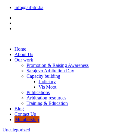
info@arbitri.ba
Home
About Us
Our work
Promotion & Raising Awareness
Sarajevo Arbitration Day
Capacity building
Judiciary
Vis Moot
Publications
Arbitration resources
Training & Education
Blog
Contact Us
Membership
Uncategorized