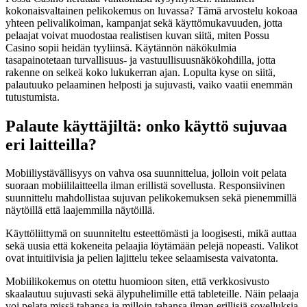
kokonaisvaltainen pelikokemus on luvassa? Tämä arvostelu kokoaa
yhteen pelivalikoiman, kampanjat sekä käyttömukavuuden, jotta
pelaajat voivat muodostaa realistisen kuvan siitä, miten Possu
Casino sopii heidän tyyliinsä. Käytännön näkökulmia
tasapainotetaan turvallisuus- ja vastuullisuusnäkökohdilla, jotta
rakenne on selkeä koko lukukerran ajan. Lopulta kyse on siitä,
palautuuko pelaaminen helposti ja sujuvasti, vaiko vaatii enemmän
tutustumista.
Palaute käyttäjiltä: onko käyttö sujuvaa
eri laitteilla?
Mobiiliystävällisyys on vahva osa suunnittelua, jolloin voit pelata
suoraan mobiililaitteella ilman erillistä sovellusta. Responsiivinen
suunnittelu mahdollistaa sujuvan pelikokemuksen sekä pienemmillä
näytöillä että laajemmilla näytöillä.
Käyttöliittymä on suunniteltu esteettömästi ja loogisesti, mikä auttaa
sekä uusia että kokeneita pelaajia löytämään pelejä nopeasti. Valikot
ovat intuitiivisia ja pelien lajittelu tekee selaamisesta vaivatonta.
Mobiilikokemus on otettu huomioon siten, että verkkosivusto
skaalautuu sujuvasti sekä älypuhelimille että tableteille. Näin pelaaja
voi pelata missä tahansa ja milloin tahansa ilman erillisiä sovelluksia.