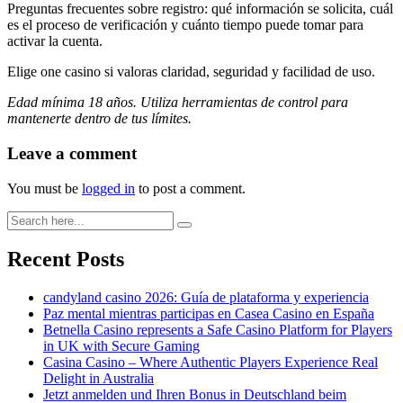
Preguntas frecuentes sobre registro: qué información se solicita, cuál
es el proceso de verificación y cuánto tiempo puede tomar para
activar la cuenta.
Elige one casino si valoras claridad, seguridad y facilidad de uso.
Edad mínima 18 años. Utiliza herramientas de control para
mantenerte dentro de tus límites.
Leave a comment
You must be
logged in
to post a comment.
Recent Posts
candyland casino 2026: Guía de plataforma y experiencia
Paz mental mientras participas en Casea Casino en España
Betnella Casino represents a Safe Casino Platform for Players
in UK with Secure Gaming
Casina Casino – Where Authentic Players Experience Real
Delight in Australia
Jetzt anmelden und Ihren Bonus in Deutschland beim