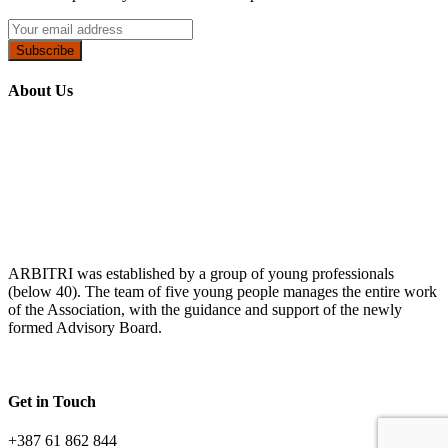
Subscribe
About Us
ARBITRI was established by a group of young professionals
(below 40). The team of five young people manages the entire work
of the Association, with the guidance and support of the newly
formed Advisory Board.
Get in Touch
+387 61 862 844
info[a]arbitri.ba
Skenderija 46, 71000 Sarajevo, BiH
© ARBITRI | All rights reserved.