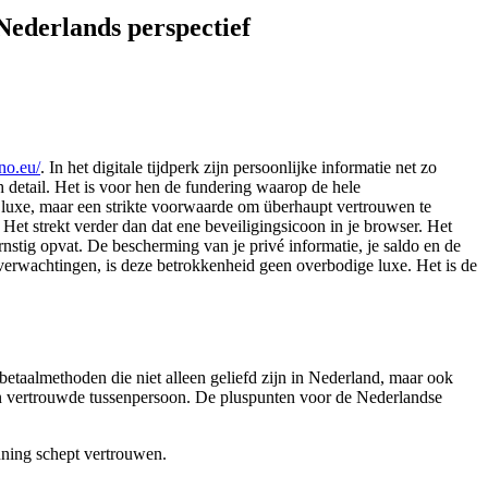
Nederlands perspectief
no.eu/
. In het digitale tijdperk zijn persoonlijke informatie net zo
h detail. Het is voor hen de fundering waarop de hele
en luxe, maar een strikte voorwaarde om überhaupt vertrouwen te
et strekt verder dan dat ene beveiligingsicoon in je browser. Het
ernstig opvat. De bescherming van je privé informatie, je saldo en de
verwachtingen, is deze betrokkenheid geen overbodige luxe. Het is de
 betaalmethoden die niet alleen geliefd zijn in Nederland, maar ook
een vertrouwde tussenpersoon. De pluspunten voor de Nederlandse
ning schept vertrouwen.