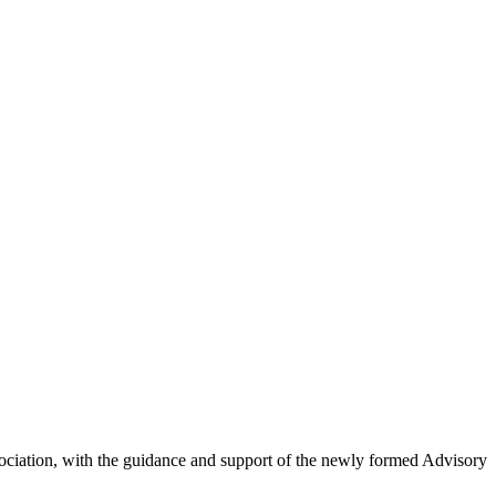
ciation, with the guidance and support of the newly formed Advisory