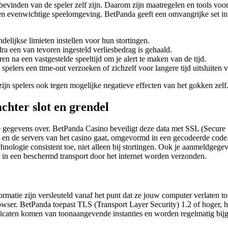
elbevinden van de speler zelf zijn. Daarom zijn maatregelen en tools vo
en evenwichtige speelomgeving. BetPanda geeft een omvangrijke set i
elijkse limieten instellen voor hun stortingen.
ra een van tevoren ingesteld verliesbedrag is gehaald.
n na een vastgestelde speeltijd om je alert te maken van de tijd.
elers een time-out verzoeken of zichzelf voor langere tijd uitsluiten v
jn spelers ook tegen mogelijke negatieve effecten van het gokken zelf.
chter slot en grendel
ijke gegevens over. BetPanda Casino beveiligt deze data met SSL (Secure
araat en de servers van het casino gaat, omgevormd in een gecodeerde c
hnologie consistent toe, niet alleen bij stortingen. Ook je aanmeldgege
r in een beschermd transport door het internet worden verzonden.
ormatie zijn versleuteld vanaf het punt dat ze jouw computer verlaten t
rowser. BetPanda toepast TLS (Transport Layer Security) 1.2 of hoger, h
icaten komen van toonaangevende instanties en worden regelmatig bijge