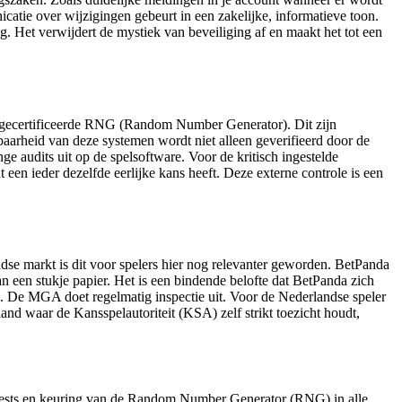
icatie over wijzigingen gebeurt in een zakelijke, informatieve toon.
 Het verwijdert de mystiek van beveiliging af en maakt het tot een
en gecertificeerde RNG (Random Number Generator). Dit zijn
baarheid van deze systemen wordt niet alleen geverifieerd door de
 audits uit op de spelsoftware. Voor de kritisch ingestelde
 een ieder dezelfde eerlijke kans heeft. Deze externe controle is een
dse markt is dit voor spelers hier nog relevanter geworden. BetPanda
 een stukje papier. Het is een bindende belofte dat BetPanda zich
. De MGA doet regelmatig inspectie uit. Voor de Nederlandse speler
 land waar de Kansspelautoriteit (KSA) zelf strikt toezicht houdt,
jke tests en keuring van de Random Number Generator (RNG) in alle