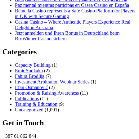
Paz mental mientras participas en Casea Casino en España
Betnella Casino represents a Safe Casino Platform for Players
in UK with Secure Gaming
Casina Casino – Where Authentic Players Experience Real
Delight in Australia
Jetzt anmelden und Ihren Bonus in Deutschland beim
BroWinner Casino sichern
Categories
Capacity Building
(1)
Emir Sudžuka​
(2)
Fahira Brodlija
(7)
Investment Arbitration Webinar Series
(1)
Irfan Osmanović​
(2)
Promotion & Raising Awareness
(11)
Publications
(11)
Training & Education
(9)
Uncategorized
(1,091)
Get in Touch
+387 61 862 844