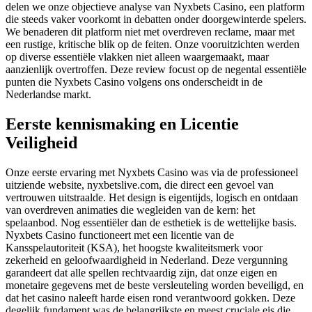
delen we onze objectieve analyse van Nyxbets Casino, een platform
die steeds vaker voorkomt in debatten onder doorgewinterde spelers.
We benaderen dit platform niet met overdreven reclame, maar met
een rustige, kritische blik op de feiten. Onze vooruitzichten werden
op diverse essentiële vlakken niet alleen waargemaakt, maar
aanzienlijk overtroffen. Deze review focust op de negental essentiële
punten die Nyxbets Casino volgens ons onderscheidt in de
Nederlandse markt.
Eerste kennismaking en Licentie
Veiligheid
Onze eerste ervaring met Nyxbets Casino was via de professioneel
uitziende website, nyxbetslive.com, die direct een gevoel van
vertrouwen uitstraalde. Het design is eigentijds, logisch en ontdaan
van overdreven animaties die wegleiden van de kern: het
spelaanbod. Nog essentiëler dan de esthetiek is de wettelijke basis.
Nyxbets Casino functioneert met een licentie van de
Kansspelautoriteit (KSA), het hoogste kwaliteitsmerk voor
zekerheid en geloofwaardigheid in Nederland. Deze vergunning
garandeert dat alle spellen rechtvaardig zijn, dat onze eigen en
monetaire gegevens met de beste versleuteling worden beveiligd, en
dat het casino naleeft harde eisen rond verantwoord gokken. Deze
degelijk fundament was de belangrijkste en meest cruciale eis die