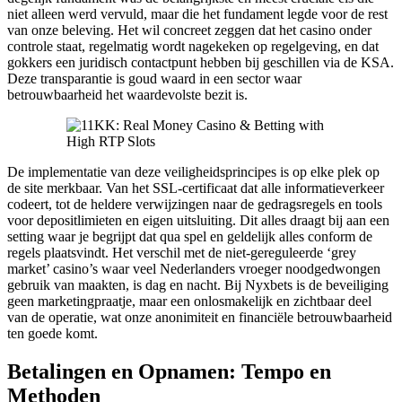
niet alleen werd vervuld, maar die het fundament legde voor de rest
van onze beleving. Het wil concreet zeggen dat het casino onder
controle staat, regelmatig wordt nagekeken op regelgeving, en dat
gokkers een juridisch contactpunt hebben bij geschillen via de KSA.
Deze transparantie is goud waard in een sector waar
betrouwbaarheid het waardevolste bezit is.
De implementatie van deze veiligheidsprincipes is op elke plek op
de site merkbaar. Van het SSL-certificaat dat alle informatieverkeer
codeert, tot de heldere verwijzingen naar de gedragsregels en tools
voor depositlimieten en eigen uitsluiting. Dit alles draagt bij aan een
setting waar je begrijpt dat qua spel en geldelijk alles conform de
regels plaatsvindt. Het verschil met de niet-gereguleerde ‘grey
market’ casino’s waar veel Nederlanders vroeger noodgedwongen
gebruik van maakten, is dag en nacht. Bij Nyxbets is de beveiliging
geen marketingpraatje, maar een onlosmakelijk en zichtbaar deel
van de operatie, wat onze anonimiteit en financiële betrouwbaarheid
ten goede komt.
Betalingen en Opnamen: Tempo en
Methoden