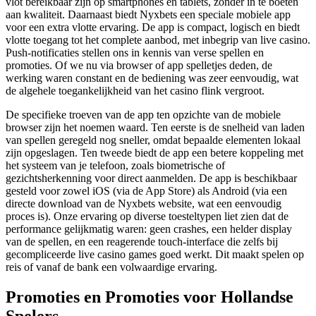
vlot bereikbaar zijn op smartphones en tablets, zonder in te boeten
aan kwaliteit. Daarnaast biedt Nyxbets een speciale mobiele app
voor een extra vlotte ervaring. De app is compact, logisch en biedt
vlotte toegang tot het complete aanbod, met inbegrip van live casino.
Push-notificaties stellen ons in kennis van verse spellen en
promoties. Of we nu via browser of app spelletjes deden, de
werking waren constant en de bediening was zeer eenvoudig, wat
de algehele toegankelijkheid van het casino flink vergroot.
De specifieke troeven van de app ten opzichte van de mobiele
browser zijn het noemen waard. Ten eerste is de snelheid van laden
van spellen geregeld nog sneller, omdat bepaalde elementen lokaal
zijn opgeslagen. Ten tweede biedt de app een betere koppeling met
het systeem van je telefoon, zoals biometrische of
gezichtsherkenning voor direct aanmelden. De app is beschikbaar
gesteld voor zowel iOS (via de App Store) als Android (via een
directe download van de Nyxbets website, wat een eenvoudig
proces is). Onze ervaring op diverse toesteltypen liet zien dat de
performance gelijkmatig waren: geen crashes, een helder display
van de spellen, en een reagerende touch-interface die zelfs bij
gecompliceerde live casino games goed werkt. Dit maakt spelen op
reis of vanaf de bank een volwaardige ervaring.
Promoties en Promoties voor Hollandse
Spelers