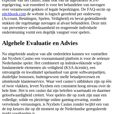
expertise van het casino, maar ook van de algemenere KSA-
regelgeving, wat essentieel is voor het behandelen van navragen
over verantwoord gokken of legale beperkingen. De FAQ-sectie op
pitchbook.com
de website is logisch geordend per onderwerp
(Account, Betalingen, Spelen, Veiligheid) en bevat gedetailleerde
stukken die regelmatige navragen al alvast behandelen. Deze mix
van preventieve zelfredzaamheid en reagerende individuele
ondersteuning vormt een degelijk vangnet voor spelers.
Algehele Evaluatie en Advies
Na uitgebreide analyse van alle onderdelen kunnen we vaststellen
dat Nyxbets Casino een vooraanstaand platform is voor de serieuze
Nederlandse speler. Het combineert op indrukwekkende wijze
fundamentele elementen als veiligheid (KSA-licentie), een
omvangrijk en kwalitatief spelaanbod van grote softwarepartijen,
duidelijke bonussen, buitengewoon snelle betaalprocessen en
uitstekende klantenservice. Waar veel casino’s uitblinken zijn op één
of twee vlakken, levert Nyxbets een consistent hoog niveau over de
hele linie. Het is een casino dat zijn beloften waarmaakt en daarmee
geloofwaardigheid creëert. Voor spelers die op zoek zijn naar een
volledige, solide en plezierige online gaming-ervaring, zonder
vervelende verrassingen, is Nyxbets Casino zonder twijfel een van
de top keuzes die op dit moment op de Nederlandse gereguleerde
markt voorhanden is.