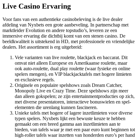
Live Casino Ervaring
Voor fans van een authentieke casinobeleving is de live dealer
afdeling van Nyxbets een grote aanbeveling. In partnerschap met
marktleider Evolution en andere topstudio’s, leveren ze een
immersive ervaring die dichtbij komt van een stenen casino. De
beeldkwaliteit is uitstekend in HD, met professionele en vriendelijke
dealers. Het assortiment is erg uitgebreid:
Vele varianten van live roulette, blackjack en baccarat. Dit
omvat niet alleen Europese en Amerikaanse roulette, maar
ook auto-roulette, dual play roulette (waar fysieke en online
spelers mengen), en VIP blackjacktafels met hogere limieten
en exclusieve regels.
Originele en populaire spelshows zoals Dream Catcher,
Monopoly Live en Crazy Time. Deze spelshows zijn meer
dan alleen gokspelen; ze zijn entertainmentproducties op zich,
met diverse presentatoren, interactieve bonuswielen en spel-
elementen die urenlang kunnen fascineren.
Unieke tafels met hogere of lagere inzetlimieten voor diverse
typen spelers. Nyxbets lijkt een bewuste keuze te hebben
gemaakt om een breed gamma aan inzetlimieten aan te
bieden, van tafels waar je met een paar euro kunt beginnen tot
high-roller tafels waar inzetten van honderden euro’s per hand