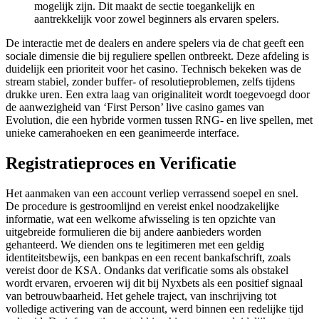
mogelijk zijn. Dit maakt de sectie toegankelijk en
aantrekkelijk voor zowel beginners als ervaren spelers.
De interactie met de dealers en andere spelers via de chat geeft een
sociale dimensie die bij reguliere spellen ontbreekt. Deze afdeling is
duidelijk een prioriteit voor het casino. Technisch bekeken was de
stream stabiel, zonder buffer- of resolutieproblemen, zelfs tijdens
drukke uren. Een extra laag van originaliteit wordt toegevoegd door
de aanwezigheid van ‘First Person’ live casino games van
Evolution, die een hybride vormen tussen RNG- en live spellen, met
unieke camerahoeken en een geanimeerde interface.
Registratieproces en Verificatie
Het aanmaken van een account verliep verrassend soepel en snel.
De procedure is gestroomlijnd en vereist enkel noodzakelijke
informatie, wat een welkome afwisseling is ten opzichte van
uitgebreide formulieren die bij andere aanbieders worden
gehanteerd. We dienden ons te legitimeren met een geldig
identiteitsbewijs, een bankpas en een recent bankafschrift, zoals
vereist door de KSA. Ondanks dat verificatie soms als obstakel
wordt ervaren, ervoeren wij dit bij Nyxbets als een positief signaal
van betrouwbaarheid. Het gehele traject, van inschrijving tot
volledige activering van de account, werd binnen een redelijke tijd