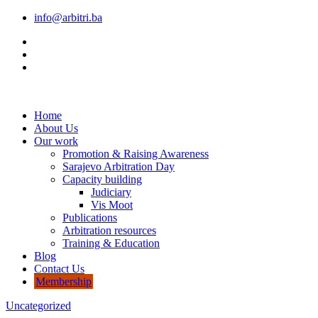
info@arbitri.ba
Home
About Us
Our work
Promotion & Raising Awareness
Sarajevo Arbitration Day
Capacity building
Judiciary
Vis Moot
Publications
Arbitration resources
Training & Education
Blog
Contact Us
Membership
Uncategorized