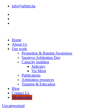
info@arbitri.ba
Home
About Us
Our work
Promotion & Raising Awareness
Sarajevo Arbitration Day
Capacity building
Judiciary
Vis Moot
Publications
Arbitration resources
Training & Education
Blog
Contact Us
Membership
Uncategorized