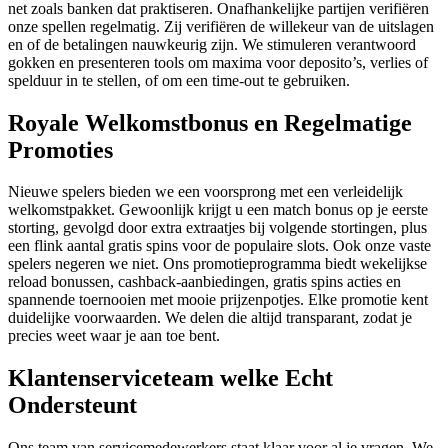
net zoals banken dat praktiseren. Onafhankelijke partijen verifiëren
onze spellen regelmatig. Zij verifiëren de willekeur van de uitslagen
en of de betalingen nauwkeurig zijn. We stimuleren verantwoord
gokken en presenteren tools om maxima voor deposito’s, verlies of
spelduur in te stellen, of om een time-out te gebruiken.
Royale Welkomstbonus en Regelmatige
Promoties
Nieuwe spelers bieden we een voorsprong met een verleidelijk
welkomstpakket. Gewoonlijk krijgt u een match bonus op je eerste
storting, gevolgd door extra extraatjes bij volgende stortingen, plus
een flink aantal gratis spins voor de populaire slots. Ook onze vaste
spelers negeren we niet. Ons promotieprogramma biedt wekelijkse
reload bonussen, cashback-aanbiedingen, gratis spins acties en
spannende toernooien met mooie prijzenpotjes. Elke promotie kent
duidelijke voorwaarden. We delen die altijd transparant, zodat je
precies weet waar je aan toe bent.
Klantenserviceteam welke Echt
Ondersteunt
Ons team van servicemedewerkers staat klaar voor al je vragen. We