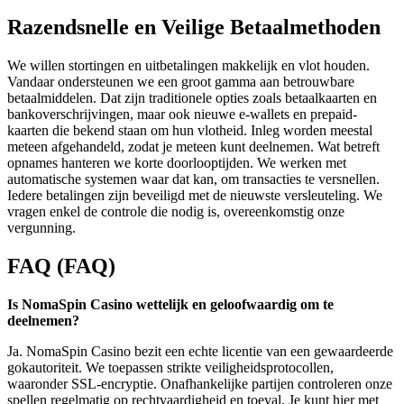
Razendsnelle en Veilige Betaalmethoden
We willen stortingen en uitbetalingen makkelijk en vlot houden.
Vandaar ondersteunen we een groot gamma aan betrouwbare
betaalmiddelen. Dat zijn traditionele opties zoals betaalkaarten en
bankoverschrijvingen, maar ook nieuwe e-wallets en prepaid-
kaarten die bekend staan om hun vlotheid. Inleg worden meestal
meteen afgehandeld, zodat je meteen kunt deelnemen. Wat betreft
opnames hanteren we korte doorlooptijden. We werken met
automatische systemen waar dat kan, om transacties te versnellen.
Iedere betalingen zijn beveiligd met de nieuwste versleuteling. We
vragen enkel de controle die nodig is, overeenkomstig onze
vergunning.
FAQ (FAQ)
Is NomaSpin Casino wettelijk en geloofwaardig om te
deelnemen?
Ja. NomaSpin Casino bezit een echte licentie van een gewaardeerde
gokautoriteit. We toepassen strikte veiligheidsprotocollen,
waaronder SSL-encryptie. Onafhankelijke partijen controleren onze
spellen regelmatig op rechtvaardigheid en toeval. Je kunt hier met