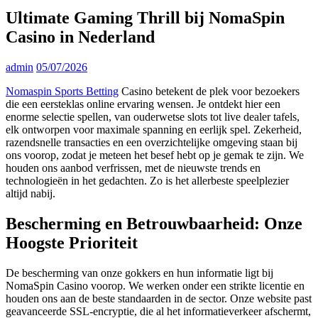
Ultimate Gaming Thrill bij NomaSpin
Casino in Nederland
admin
05/07/2026
Nomaspin Sports Betting
Casino betekent de plek voor bezoekers
die een eersteklas online ervaring wensen. Je ontdekt hier een
enorme selectie spellen, van ouderwetse slots tot live dealer tafels,
elk ontworpen voor maximale spanning en eerlijk spel. Zekerheid,
razendsnelle transacties en een overzichtelijke omgeving staan bij
ons voorop, zodat je meteen het besef hebt op je gemak te zijn. We
houden ons aanbod verfrissen, met de nieuwste trends en
technologieën in het gedachten. Zo is het allerbeste speelplezier
altijd nabij.
Bescherming en Betrouwbaarheid: Onze
Hoogste Prioriteit
De bescherming van onze gokkers en hun informatie ligt bij
NomaSpin Casino voorop. We werken onder een strikte licentie en
houden ons aan de beste standaarden in de sector. Onze website past
geavanceerde SSL-encryptie, die al het informatieverkeer afschermt,