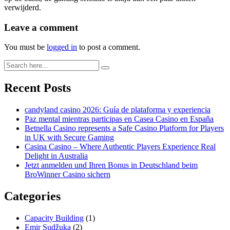
verwijderd.
Leave a comment
You must be
logged in
to post a comment.
Recent Posts
candyland casino 2026: Guía de plataforma y experiencia
Paz mental mientras participas en Casea Casino en España
Betnella Casino represents a Safe Casino Platform for Players
in UK with Secure Gaming
Casina Casino – Where Authentic Players Experience Real
Delight in Australia
Jetzt anmelden und Ihren Bonus in Deutschland beim
BroWinner Casino sichern
Categories
Capacity Building
(1)
Emir Sudžuka​
(2)