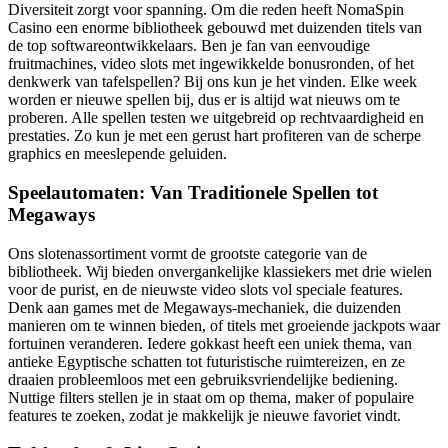
Diversiteit zorgt voor spanning. Om die reden heeft NomaSpin
Casino een enorme bibliotheek gebouwd met duizenden titels van
de top softwareontwikkelaars. Ben je fan van eenvoudige
fruitmachines, video slots met ingewikkelde bonusronden, of het
denkwerk van tafelspellen? Bij ons kun je het vinden. Elke week
worden er nieuwe spellen bij, dus er is altijd wat nieuws om te
proberen. Alle spellen testen we uitgebreid op rechtvaardigheid en
prestaties. Zo kun je met een gerust hart profiteren van de scherpe
graphics en meeslepende geluiden.
Speelautomaten: Van Traditionele Spellen tot
Megaways
Ons slotenassortiment vormt de grootste categorie van de
bibliotheek. Wij bieden onvergankelijke klassiekers met drie wielen
voor de purist, en de nieuwste video slots vol speciale features.
Denk aan games met de Megaways-mechaniek, die duizenden
manieren om te winnen bieden, of titels met groeiende jackpots waar
fortuinen veranderen. Iedere gokkast heeft een uniek thema, van
antieke Egyptische schatten tot futuristische ruimtereizen, en ze
draaien probleemloos met een gebruiksvriendelijke bediening.
Nuttige filters stellen je in staat om op thema, maker of populaire
features te zoeken, zodat je makkelijk je nieuwe favoriet vindt.