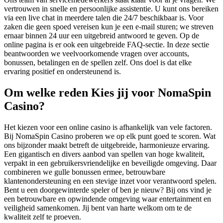
vertrouwen in snelle en persoonlijke assistentie. U kunt ons bereiken
via een live chat in meerdere talen die 24/7 beschikbaar is. Voor
zaken die geen spoed vereisen kun je een e-mail sturen; we streven
ernaar binnen 24 uur een uitgebreid antwoord te geven. Op de
online pagina is er ook een uitgebreide FAQ-sectie. In deze sectie
beantwoorden we veelvoorkomende vragen over accounts,
bonussen, betalingen en de spellen zelf. Ons doel is dat elke
ervaring positief en ondersteunend is.
Om welke reden Kies jij voor NomaSpin
Casino?
Het kiezen voor een online casino is afhankelijk van vele factoren.
Bij NomaSpin Casino proberen we op elk punt goed te scoren. Wat
ons bijzonder maakt betreft de uitgebreide, harmonieuze ervaring.
Een gigantisch en divers aanbod van spellen van hoge kwaliteit,
verpakt in een gebruikersvriendelijke en beveiligde omgeving. Daar
combineren we gulle bonussen ermee, betrouwbare
klantenondersteuning en een stevige inzet voor verantwoord spelen.
Bent u een doorgewinterde speler of ben je nieuw? Bij ons vind je
een betrouwbare en opwindende omgeving waar entertainment en
veiligheid samenkomen. Jij bent van harte welkom om te de
kwaliteit zelf te proeven.