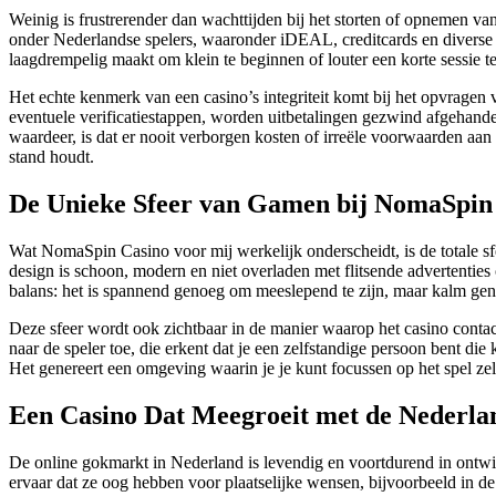
Weinig is frustrerender dan wachttijden bij het storten of opnemen van
onder Nederlandse spelers, waaronder iDEAL, creditcards en diverse e-
laagdrempelig maakt om klein te beginnen of louter een korte sessie t
Het echte kenmerk van een casino’s integriteit komt bij het opvragen
eventuele verificatiestappen, worden uitbetalingen gezwind afgehande
waardeer, is dat er nooit verborgen kosten of irreële voorwaarden aan
stand houdt.
De Unieke Sfeer van Gamen bij NomaSpin
Wat NomaSpin Casino voor mij werkelijk onderscheidt, is de totale sfe
design is schoon, modern en niet overladen met flitsende advertentie
balans: het is spannend genoeg om meeslepend te zijn, maar kalm geno
Deze sfeer wordt ook zichtbaar in de manier waarop het casino contact
naar de speler toe, die erkent dat je een zelfstandige persoon bent di
Het genereert een omgeving waarin je je kunt focussen op het spel zel
Een Casino Dat Meegroeit met de Nederl
De online gokmarkt in Nederland is levendig en voortdurend in ontwik
ervaar dat ze oog hebben voor plaatselijke wensen, bijvoorbeeld in de