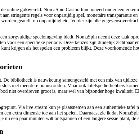
in de online gokwereld. NomaSpin Casino functioneert onder een erk
rt aan stringente regels voor onpartijdig spel, monetaire transparantie en 
orden geaudit op onpartijdigheid. Verder zijn alle gegevensoverdrac
ino een zorgvuldige speelomgeving biedt. NomaSpin neemt deze taak opr
uiten voor een specifieke periode. Deze keuzes zijn duidelijk zichtbaar 
kunt krijgen als het spelen een probleem blijkt. Deze voorkomende houd
orieten
De bibliotheek is nauwkeurig samengesteld met een mix van tijdloze kla
deo slots met meerdere bonusronden. Maar ook tafelspelliefhebbers kome
aanbod niet overdreven groot is, maar wel van bijzonder hoge kwaliteit. 
gtepunt. Via live stream kun je plaatsnemen aan een authentieke tafel m
n een extra dimensie toe aan het spelen. Daarnaast zie ik dat NomaSpin 
f je nu een paar minuten wilt ontspannen of een langere sessie plant, d
n