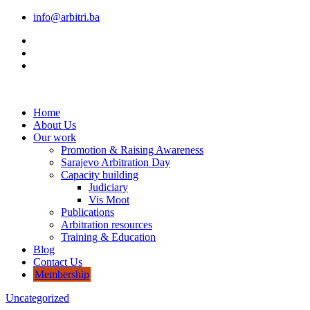
info@arbitri.ba
Home
About Us
Our work
Promotion & Raising Awareness
Sarajevo Arbitration Day
Capacity building
Judiciary
Vis Moot
Publications
Arbitration resources
Training & Education
Blog
Contact Us
Membership
Uncategorized