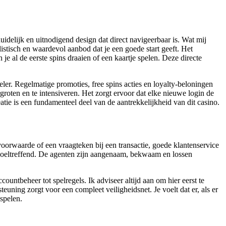
uidelijk en uitnodigend design dat direct navigeerbaar is. Wat mij
listisch en waardevol aanbod dat je een goede start geeft. Het
je al de eerste spins draaien of een kaartje spelen. Deze directe
ler. Regelmatige promoties, free spins acties en loyalty-beloningen
groten en te intensiveren. Het zorgt ervoor dat elke nieuwe login de
tie is een fundamenteel deel van de aantrekkelijkheid van dit casino.
voorwaarde of een vraagteken bij een transactie, goede klantenservice
st doeltreffend. De agenten zijn aangenaam, bekwaam en lossen
ountbeheer tot spelregels. Ik adviseer altijd aan om hier eerst te
ning zorgt voor een compleet veiligheidsnet. Je voelt dat er, als er
 spelen.