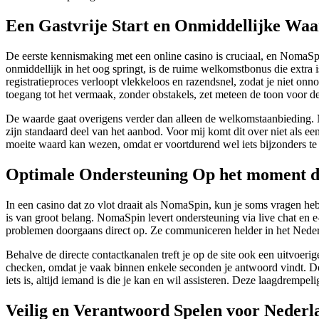
Een Gastvrije Start en Onmiddellijke Wa
De eerste kennismaking met een online casino is cruciaal, en NomaSpin 
onmiddellijk in het oog springt, is de ruime welkomstbonus die extra i
registratieproces verloopt vlekkeloos en razendsnel, zodat je niet onno
toegang tot het vermaak, zonder obstakels, zet meteen de toon voor de r
De waarde gaat overigens verder dan alleen de welkomstaanbieding. Nom
zijn standaard deel van het aanbod. Voor mij komt dit over niet als ee
moeite waard kan wezen, omdat er voortdurend wel iets bijzonders te o
Optimale Ondersteuning Op het moment da
In een casino dat zo vlot draait als NomaSpin, kun je soms vragen heb
is van groot belang. NomaSpin levert ondersteuning via live chat en e-
problemen doorgaans direct op. Ze communiceren helder in het Nederl
Behalve de directe contactkanalen treft je op de site ook een uitvoeri
checken, omdat je vaak binnen enkele seconden je antwoord vindt. De 
iets is, altijd iemand is die je kan en wil assisteren. Deze laagdrempel
Veilig en Verantwoord Spelen voor Nederl