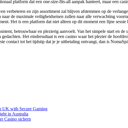
onaal platform dat een one-size-fits-all aanpak hanteert, maar een casin
en verbeteren en zijn assortiment zal blijven afstemmen op de verlangen
n naar de maximale veiligheidseisen zullen naar alle verwachting voorr
ent. Het is een platform dat niet alleen op dit moment een fijne sessie 
stent, betrouwbaar en plezierig aanvoelt. Van het simpele start en de 
n gedachten. Het eindresultaat is een casino waar het plezier de hoofdro
rste contact tot het tijdstip dat je je uitbetaling ontvangt, dan is Noma
s in UK with Secure Gaming
ght in Australia
r Casino sichern